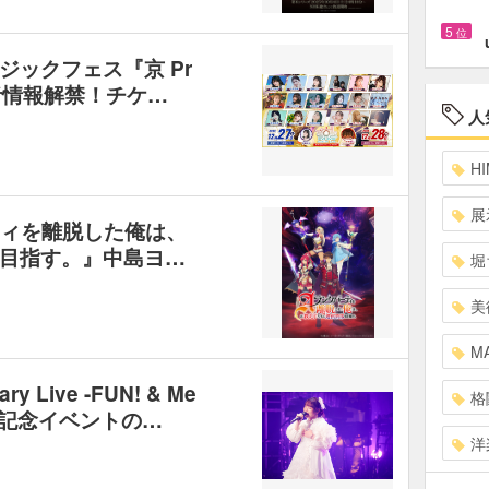
5
位
ックフェス『京 Pr
出演者情報解禁！チケ…
人
HI
展
ティを離脱した俺は、
目指す。』中島ヨ…
堀
美
MA
y Live -FUN! & Me
格
発売記念イベントの…
洋