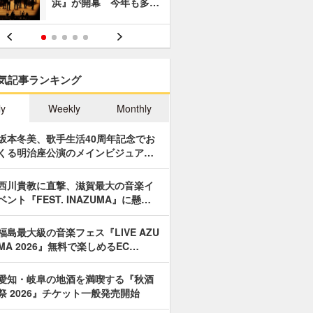
浜』が開幕 今年も多…
あやつり人
気記事ランキング
ly
Weekly
Monthly
坂本冬美、歌手生活40周年記念でお
くる明治座公演のメインビジュア…
西川貴教に直撃、滋賀最大の音楽イ
ベント『FEST. INAZUMA』に懸…
福島最大級の音楽フェス『LIVE AZU
MA 2026』無料で楽しめるEC…
愛知・岐阜の地酒を満喫する『秋酒
祭 2026』チケット一般発売開始