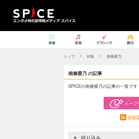
トップ
特集
南條愛乃
南條愛乃 の記事
SPICEの南條愛乃の記事の一覧です
イープ
南條
絞り込み