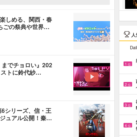
楽しめる、関西・春
ちごの祭典や世界…
人
Dai
までチョロい』202
1
位
ャストに鈴代紗…
2
位
3
位
第6シリーズ、信・王
ジュアル公開！秦…
4
位