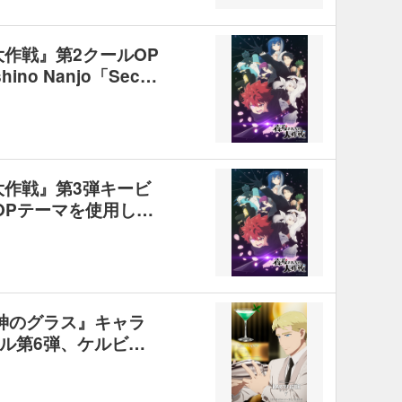
大作戦』第2クールOP
oshino Nanjo「Sec…
大作戦』第3弾キービ
OPテーマを使用し…
 神のグラス』キャラ
ル第6弾、ケルビ…