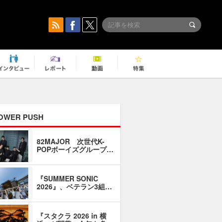
OWER PUSH
82MAJOR 次世代K-
「同窓会に
POPボーイズグループ…
い」――1
『SUMMER SONIC
石井琢磨「
2026』、ベテラン3組…
なるように
『スタクラ 2026 in 横
横内謙介×