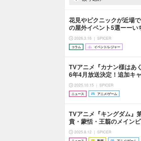
花見やピクニックが近場で
の屋外イベント5選ーーい
2026.3.16 ｜ SPICER
コラム
イベント/レジャー
TVアニメ『カナン様はあく
6年4月放送決定！追加キ
2025.10.15 ｜ SPICER
ニュース
アニメ/ゲーム
TVアニメ『キングダム』
賁・蒙恬・王翦のメインビ
2025.8.12 ｜ SPICER
ニュース
動画
アニメ/ゲーム