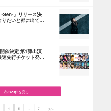
 -Sen-」リリース決
になりたいと都に出て…
23」開催決定 第1弾出演
X最速先行チケット発…
次の20件を見る
3
4
5
7
...
次へ