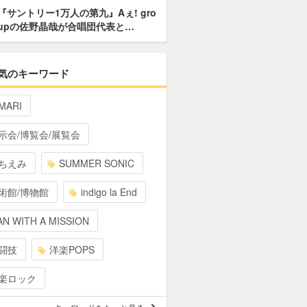
『サントリー1万人の第九』Aぇ! gro
upの佐野晶哉が合唱団代表と…
気のキーワード
MARI
示会/博覧会/展覧会
ちえみ
SUMMER SONIC
術館/博物館
indigo la End
N WITH A MISSION
闘技
洋楽POPS
楽ロック