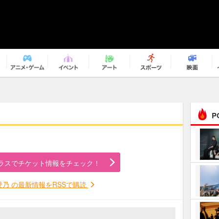
P
まるで原作の世界から飛
び出してきたよう！ 圧…
ラスでチケット情報をチェック！
ｅｐｌｕｓ ｗｅｅｋｅ
ｎｄ ｃｌｕｂ
愛乃 の最新情報をRSSで購読
ＲｅｏＮａ“ピルグリム”