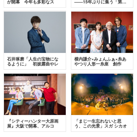
が開幕 今年も多彩なス
――15年ぶりに集う「第…
テ…
石井琢磨「人生の宝物にな
横内謙介×みょんふぁ×糸あ
るように」 初披露曲やレ
やつり人形一糸座 創作
ア…
人…
『シティーハンター大原画
「まじ一生忘れないと思
展』大阪で開幕、アルコ
う、この光景」スガ シカオ
＆…
と…