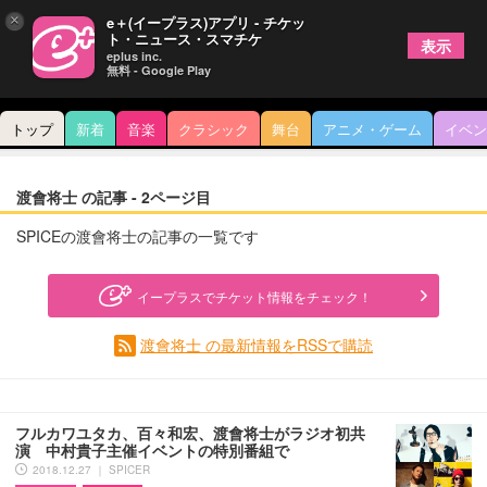
×
e＋(イープラス)アプリ - チケッ
ト・ニュース・スマチケ
表示
eplus inc.
無料 - Google Play
トップ
新着
音楽
クラシック
舞台
アニメ・ゲーム
イベン
渡會将士 の記事 - 2ページ目
SPICEの渡會将士の記事の一覧です
イープラスでチケット情報をチェック！
渡會将士 の最新情報をRSSで購読
フルカワユタカ、百々和宏、渡會将士がラジオ初共
演 中村貴子主催イベントの特別番組で
2018.12.27 ｜ SPICER