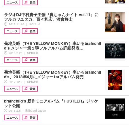
ニュース
音楽
ラジオDJ中村貴子主催『貴ちゃんナイト vol.11』に
フルカワユタカ、百々和宏、渡會将士
2018.11.16 ｜ SPICER
ニュース
音楽
菊地英昭（THE YELLOW MONKEY）率いるbrainchil
d’s メジャー第１弾フルアルバム詳細発表…
2018.2.23 ｜ SPICER
ニュース
音楽
菊地英昭（THE YELLOW MONKEY）率いるbrainchil
d's、2018年4月にメジャー1stアルバム発売
2017.12.3 ｜ SPICER
ニュース
音楽
brainchild’s 新作ミニアルバム『HUSTLER』ジャケ
ット公開
2016.2.8 ｜ Billboard Japan
ニュース
音楽