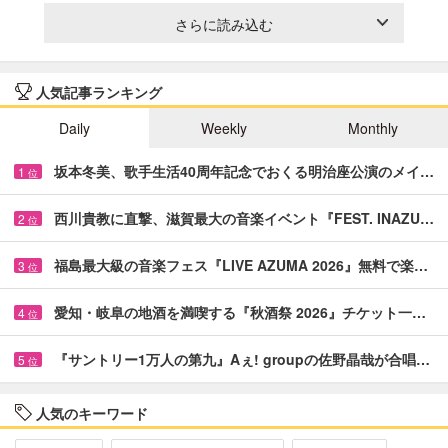
さらに読み込む
人気記事ランキング
Daily
Weekly
Monthly
坂本冬美、歌手生活40周年記念でおくる明治座公演のメイ…
1
位
西川貴教に直撃、滋賀最大の音楽イベント『FEST. INAZU…
2
位
福島最大級の音楽フェス『LIVE AZUMA 2026』無料で楽…
3
位
愛知・岐阜の地酒を満喫する『秋酒祭 2026』チケット一…
4
位
『サントリー1万人の第九』Aぇ! groupの佐野晶哉が合唱…
5
位
人気のキーワード