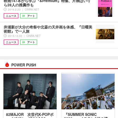
映画147本から学ぶ『&Premium』特集、片桐はいり
ら28人の推薦作も
2016.2.23 ｜ CINRA.NET
ニュース
アート
井浦新が大分の奇祭や北斎の天井画を体感、『日曜美
術館』で一人旅
2015.12.30 ｜ CINRA.NET
ニュース
アート
POWER PUSH
82MAJOR 次世代K-POPボ
『SUMMER SONIC