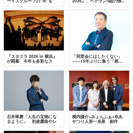
ーイズグループの“今”を
2026』、ベテラン3組の懐…
訊…
『スタクラ 2026 in 横浜』
「同窓会にはしたくない」
が開幕 今年も多彩なス
――15年ぶりに集う「第…
テ…
石井琢磨「人生の宝物にな
横内謙介×みょんふぁ×糸あ
るように」 初披露曲やレ
やつり人形一糸座 創作
ア…
人…