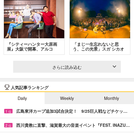
『シティーハンター大原画
「まじ一生忘れないと思
展』大阪で開幕、アルコ
う、この光景」スガ シカオ
＆…
と…
さらに読み込む
人気記事ランキング
Daily
Weekly
Monthly
広島東洋カープ追加3試合決定！ 9/25巨人戦などチケッ…
1
位
西川貴教に直撃、滋賀最大の音楽イベント『FEST. INAZU…
2
位