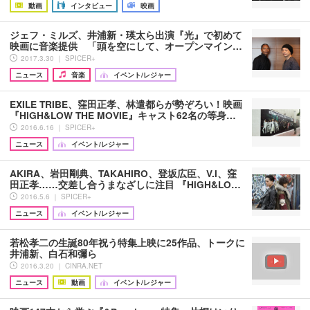
動画
インタビュー
映画
ジェフ・ミルズ、井浦新・瑛太ら出演『光』で初めて
映画に音楽提供 「頭を空にして、オープンマイン…
2017.3.30 ｜ SPICER+
ニュース
音楽
イベント/レジャー
EXILE TRIBE、窪田正孝、林遣都らが勢ぞろい！映画
『HiGH&LOW THE MOVIE』キャスト62名の等身…
2016.6.16 ｜ SPICER+
ニュース
イベント/レジャー
AKIRA、岩田剛典、TAKAHIRO、登坂広臣、V.I、窪
田正孝……交差し合うまなざしに注目 『HiGH&LO…
2016.5.6 ｜ SPICER+
ニュース
イベント/レジャー
若松孝二の生誕80年祝う特集上映に25作品、トークに
井浦新、白石和彌ら
2016.3.20 ｜ CINRA.NET
ニュース
動画
イベント/レジャー