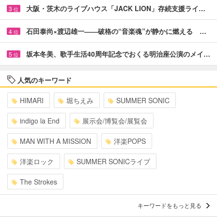
大阪・茨木のライブハウス「JACK LION」存続支援ライ…
3
位
石田泰尚×渡辺雄一――破格の“音楽魂”が静かに燃える …
4
位
坂本冬美、歌手生活40周年記念でおくる明治座公演のメイ…
5
位
人気のキーワード
HIMARI
堀ちえみ
SUMMER SONIC
indigo la End
展示会/博覧会/展覧会
MAN WITH A MISSION
洋楽POPS
洋楽ロック
SUMMER SONICライブ
The Strokes
キーワードをもっと見る