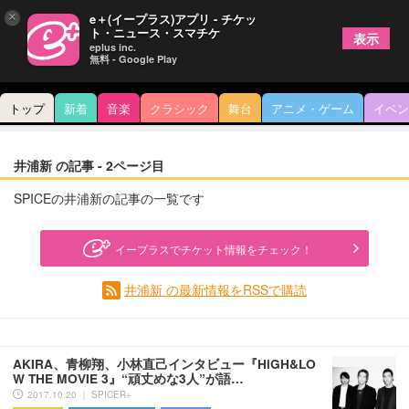
×
e＋(イープラス)アプリ - チケッ
ト・ニュース・スマチケ
表示
eplus inc.
無料 - Google Play
トップ
新着
音楽
クラシック
舞台
アニメ・ゲーム
イベン
井浦新 の記事 - 2ページ目
SPICEの井浦新の記事の一覧です
イープラスでチケット情報をチェック！
井浦新 の最新情報をRSSで購読
AKIRA、青柳翔、小林直己インタビュー『HiGH&LO
W THE MOVIE 3』“頑丈めな3人”が語…
2017.10.20 ｜ SPICER+