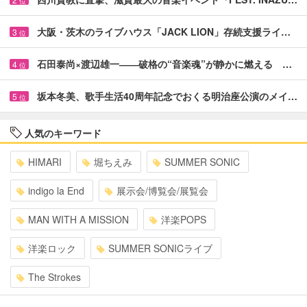
位
大阪・茨木のライブハウス「JACK LION」存続支援ライ…
3
位
石田泰尚×渡辺雄一――破格の“音楽魂”が静かに燃える …
4
位
坂本冬美、歌手生活40周年記念でおくる明治座公演のメイ…
5
位
人気のキーワード
HIMARI
堀ちえみ
SUMMER SONIC
indigo la End
展示会/博覧会/展覧会
MAN WITH A MISSION
洋楽POPS
洋楽ロック
SUMMER SONICライブ
The Strokes