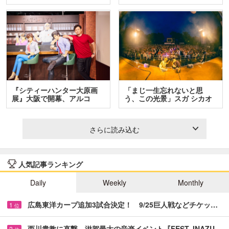
ア…
人…
『シティーハンター大原画
「まじ一生忘れないと思
展』大阪で開幕、アルコ
う、この光景」スガ シカオ
＆…
と…
さらに読み込む
人気記事ランキング
Daily
Weekly
Monthly
広島東洋カープ追加3試合決定！ 9/25巨人戦などチケッ…
1
位
西川貴教に直撃、滋賀最大の音楽イベント『FEST. INAZU…
2