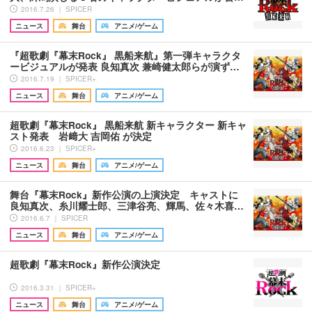
2016.7.26 ｜ SPICER
ニュース
舞台
アニメ/ゲーム
『超歌劇『幕末Rock』 黒船来航』第一弾キャラクタ
ービジュアルが発表 良知真次 兼崎健太郎らが演ず…
2016.7.19 ｜ SPICER+
ニュース
舞台
アニメ/ゲーム
超歌劇『幕末Rock』 黒船来航 新キャラクター 新キャ
スト発表 岩﨑大 吉岡佑 が決定
2016.6.23 ｜ SPICER+
ニュース
舞台
アニメ/ゲーム
舞台『幕末Rock』新作公演の上演決定 キャストに
良知真次、糸川耀士郎、三津谷亮、輝馬、佐々木喜…
2016.6.7 ｜ SPICER
ニュース
舞台
アニメ/ゲーム
​超歌劇『幕末Rock』新作公演決定
2016.3.31 ｜ SPICER+
ニュース
舞台
アニメ/ゲーム