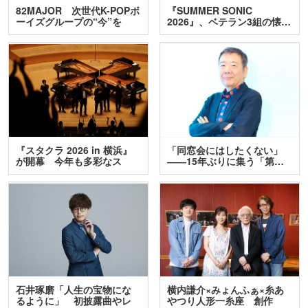
82MAJOR 次世代K-POPボ
『SUMMER SONIC
ーイズグループの“今”を
2026』、ベテラン3組の懐…
訊…
『スタクラ 2026 in 横浜』
「同窓会にはしたくない」
が開幕 今年も多彩なス
――15年ぶりに集う「第…
テ…
石井琢磨「人生の宝物にな
横内謙介×みょんふぁ×糸あ
るように」 初披露曲やレ
やつり人形一糸座 創作