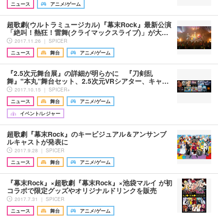
ニュース
アニメ/ゲーム
超歌劇(ウルトラミュージカル)『幕末Rock』最新公演
「絶叫！熱狂！雷舞(クライマックスライブ)」が大…
2017.11.26 ｜ SPICER
ニュース
舞台
アニメ/ゲーム
『2.5次元舞台展』の詳細が明らかに 『刀剣乱
舞』"本丸”舞台セット、2.5次元VRシアター、キャ…
2017.10.15 ｜ SPICER+
ニュース
舞台
アニメ/ゲーム
イベント/レジャー
超歌劇『幕末Rock』のキービジュアル＆アンサンブ
ルキャストが発表に
2017.9.28 ｜ SPICER
ニュース
舞台
アニメ/ゲーム
『幕末Rock』×超歌劇『幕末Rock』×池袋マルイ が初
コラボで限定グッズやオリジナルドリンクを販売
2017.7.31 ｜ SPICER
ニュース
舞台
アニメ/ゲーム