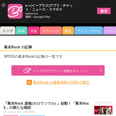
×
e＋(イープラス)アプリ - チケッ
ト・ニュース・スマチケ
表示
eplus inc.
無料 - Google Play
トップ
新着
音楽
クラシック
舞台
アニメ・ゲーム
イベン
幕末Rock の記事
SPICEの幕末Rockの記事の一覧です
イープラスでチケット情報をチェック！
幕末Rock の最新情報をRSSで購読
『幕末Rock 虚魂(ホロウソウル) 』始動！「幕末Roc
k」の新たな物語
2020.1.24 ｜ SPICER