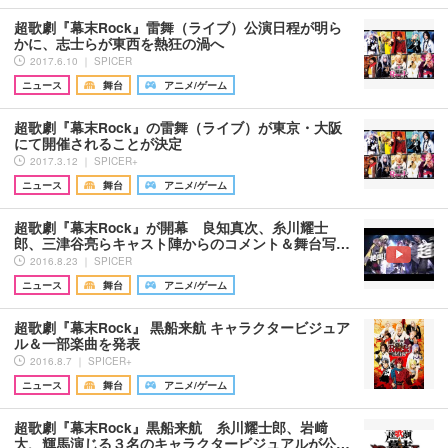
超歌劇『幕末Rock』雷舞（ライブ）公演日程が明ら
かに、志士らが東西を熱狂の渦へ
2017.6.10 ｜ SPICER
ニュース
舞台
アニメ/ゲーム
超歌劇『幕末Rock』の雷舞（ライブ）が東京・大阪
にて開催されることが決定
2017.3.12 ｜ SPICER+
ニュース
舞台
アニメ/ゲーム
超歌劇『幕末Rock』が開幕 良知真次、糸川耀士
郎、三津谷亮らキャスト陣からのコメント＆舞台写…
2016.8.23 ｜ SPICER
ニュース
舞台
アニメ/ゲーム
超歌劇『幕末Rock』 黒船来航 キャラクタービジュア
ル＆一部楽曲を発表
2016.8.7 ｜ SPICER+
ニュース
舞台
アニメ/ゲーム
超歌劇『幕末Rock』黒船来航 糸川耀士郎、岩﨑
大、輝馬演じる３名のキャラクタービジュアルが公…