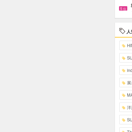
5
位
人
HI
S
in
展
MA
洋
S