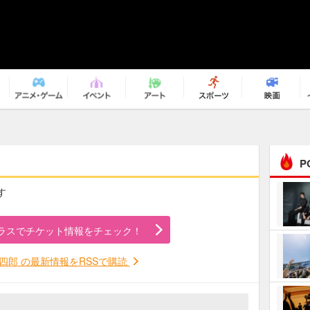
P
す
まるで原作の世界から飛
び出してきたよう！ 圧…
ラスでチケット情報をチェック！
ｅｐｌｕｓ ｗｅｅｋｅ
ｎｄ ｃｌｕｂ
四郎 の最新情報をRSSで購読
ＲｅｏＮａ“ピルグリム”