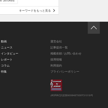
e Strokes
キーワードをもっと見る
- 動画
運営会社
- ニュース
記事提供一覧
- インタビュー
掲載依頼 / お問い合わせ
- レポート
採用情報
- コラム
利用規約
- 特集
プライバシーポリシー
JASRAC許諾第9008487009Y31018号