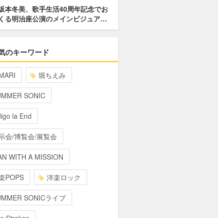
坂本冬美、歌手生活40周年記念でお
くる明治座公演のメインビジュア…
気のキーワード
MARI
堀ちえみ
UMMER SONIC
digo la End
示会/博覧会/展覧会
N WITH A MISSION
楽POPS
洋楽ロック
UMMER SONICライブ