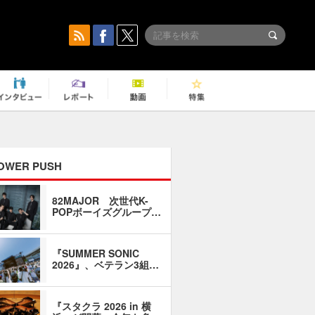
OWER PUSH
82MAJOR 次世代K-
「同窓会に
POPボーイズグループ…
い」――1
『SUMMER SONIC
石井琢磨「
2026』、ベテラン3組…
なるように
『スタクラ 2026 in 横
横内謙介×