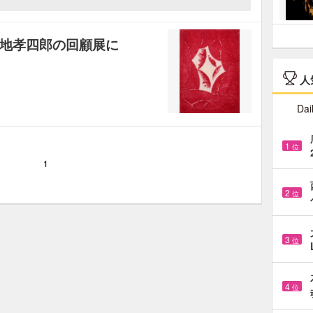
地孝四郎の回顧展に
人
Dai
1
位
1
2
位
3
位
4
位