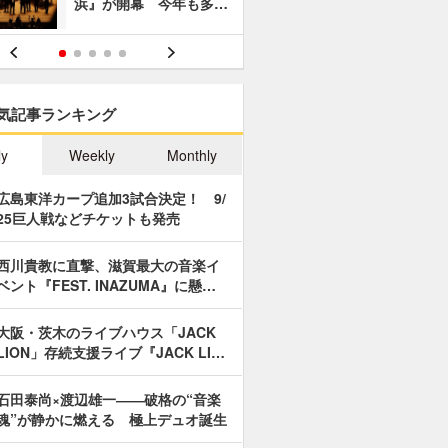
浜』が開幕 今年も多…
あやつり人
気記事ランキング
ly
Weekly
Monthly
広島東洋カープ追加3試合決定！ 9/
25巨人戦などチケットも発売
西川貴教に直撃、滋賀最大の音楽イ
ベント『FEST. INAZUMA』に懸…
大阪・茨木のライブハウス「JACK
LION」存続支援ライブ『JACK LI…
石田泰尚×渡辺雄一――破格の“音楽
魂”が静かに燃える 極上デュオ誕生