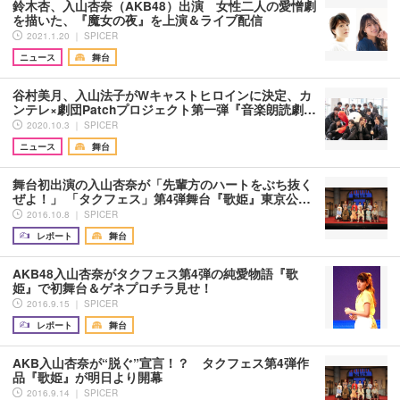
鈴木杏、入山杏奈（AKB48）出演 女性二人の愛憎劇
を描いた、『魔女の夜』を上演＆ライブ配信
2021.1.20 ｜ SPICER
ニュース
舞台
谷村美月、入山法子がWキャストヒロインに決定、カ
ンテレ×劇団Patchプロジェクト第一弾『音楽朗読劇…
2020.10.3 ｜ SPICER
ニュース
舞台
舞台初出演の入山杏奈が「先輩方のハートをぶち抜く
ぜよ！」 「タクフェス」第4弾舞台『歌姫』東京公…
2016.10.8 ｜ SPICER
レポート
舞台
AKB48入山杏奈がタクフェス第4弾の純愛物語『歌
姫』で初舞台＆ゲネプロチラ見せ！
2016.9.15 ｜ SPICER
レポート
舞台
AKB入山杏奈が“脱ぐ”宣言！？ タクフェス第4弾作
品『歌姫』が明日より開幕
2016.9.14 ｜ SPICER