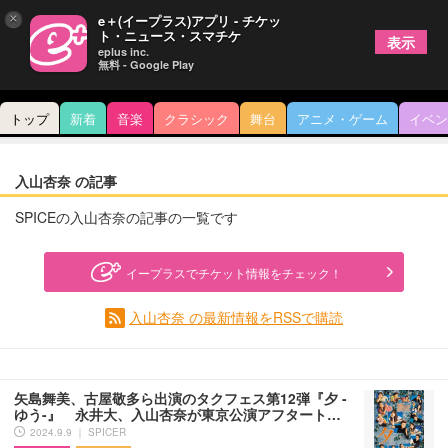
×
e＋(イープラス)アプリ - チケッ
ト・ニュース・スマチケ
表示
eplus inc.
無料 - Google Play
トップ
新着
音楽
クラシック
舞台
アニメ・ゲーム
イベン
入山杏奈 の記事
SPICEの入山杏奈の記事の一覧です
イープラスでチケット情報をチェック！
入山杏奈 の最新情報をRSSで購読
矢島舞美、古屋敬多ら出演のタクフェス第12弾『夕 -
ゆう-』 永井大、入山杏奈が東京公演アフタート…
2024.9.9 ｜ SPICER