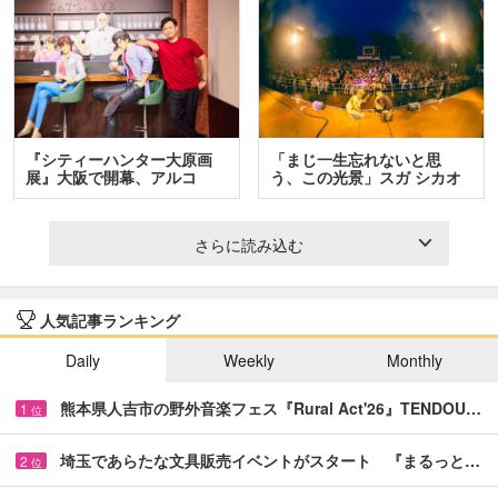
『シティーハンター大原画
「まじ一生忘れないと思
展』大阪で開幕、アルコ
う、この光景」スガ シカオ
＆…
と…
さらに読み込む
人気記事ランキング
Daily
Weekly
Monthly
熊本県人吉市の野外音楽フェス『Rural Act'26』TENDOU…
1
位
埼玉であらたな文具販売イベントがスタート 『まるっと…
2
位