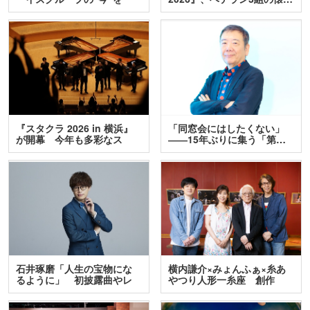
訊…
『スタクラ 2026 in 横浜』
「同窓会にはしたくない」
が開幕 今年も多彩なス
――15年ぶりに集う「第…
テ…
石井琢磨「人生の宝物にな
横内謙介×みょんふぁ×糸あ
るように」 初披露曲やレ
やつり人形一糸座 創作
ア…
人…