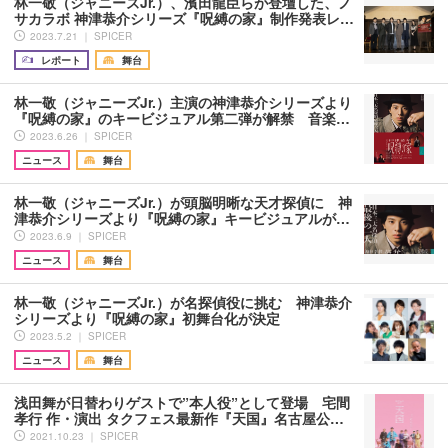
林一敬（ジャニーズJr.）、濱田龍臣らが登壇した、ノ
サカラボ 神津恭介シリーズ『呪縛の家』制作発表レ…
2023.7.21 ｜ SPICER
レポート
舞台
林一敬（ジャニーズJr.）主演の神津恭介シリーズより
『呪縛の家』のキービジュアル第二弾が解禁 音楽…
2023.6.26 ｜ SPICER
ニュース
舞台
林一敬（ジャニーズJr.）が頭脳明晰な天才探偵に 神
津恭介シリーズより『呪縛の家』キービジュアルが…
2023.6.9 ｜ SPICER
ニュース
舞台
林一敬（ジャニーズJr.）が名探偵役に挑む 神津恭介
シリーズより『呪縛の家』初舞台化が決定
2023.5.2 ｜ SPICER
ニュース
舞台
浅田舞が日替わりゲストで”本人役”として登場 宅間
孝行 作・演出 タクフェス最新作『天国』名古屋公…
2021.10.23 ｜ SPICER