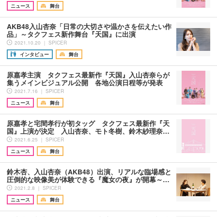
ニュース
舞台
AKB48入山杏奈「日常の大切さや温かさを伝えたい作
品」～タクフェス新作舞台『天国』に出演
2021.10.20 ｜ SPICER
インタビュー
舞台
原嘉孝主演 タクフェス最新作『天国』入山杏奈らが
集うメインビジュアル公開 各地公演日程等が発表
2021.7.16 ｜ SPICER
ニュース
舞台
原嘉孝と宅間孝行が初タッグ タクフェス最新作『天
国』上演が決定 入山杏奈、モト冬樹、鈴木紗理奈…
2021.6.25 ｜ SPICER
ニュース
舞台
鈴木杏、入山杏奈（AKB48）出演、リアルな臨場感と
圧倒的な映像美が体験できる『魔女の夜』が開幕～…
2021.2.8 ｜ SPICER
ニュース
舞台