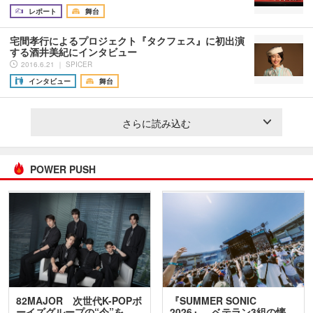
レポート
舞台
宅間孝行によるプロジェクト『タクフェス』に初出演
する酒井美紀にインタビュー
2016.6.21 ｜ SPICER
インタビュー
舞台
さらに読み込む
POWER PUSH
82MAJOR 次世代K-POPボ
『SUMMER SONIC
ーイズグループの“今”を
2026』、ベテラン3組の懐…