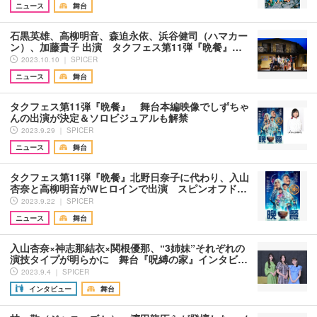
ニュース
舞台
石黒英雄、高柳明音、森迫永依、浜谷健司（ハマカー
ン）、加藤貴子 出演 タクフェス第11弾『晩餐』…
2023.10.10 ｜ SPICER
ニュース
舞台
タクフェス第11弾『晩餐』 舞台本編映像でしずちゃ
んの出演が決定＆ソロビジュアルも解禁
2023.9.29 ｜ SPICER
ニュース
舞台
タクフェス第11弾『晩餐』北野日奈子に代わり、入山
杏奈と高柳明音がWヒロインで出演 スピンオフド…
2023.9.22 ｜ SPICER
ニュース
舞台
入山杏奈×神志那結衣×関根優那、“3姉妹”それぞれの
演技タイプが明らかに 舞台『呪縛の家』インタビ…
2023.9.4 ｜ SPICER
インタビュー
舞台