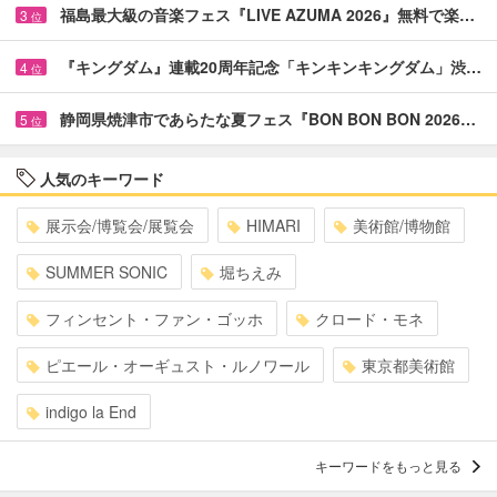
福島最大級の音楽フェス『LIVE AZUMA 2026』無料で楽…
3
位
『キングダム』連載20周年記念「キンキンキングダム」渋…
4
位
静岡県焼津市であらたな夏フェス『BON BON BON 2026…
5
位
人気のキーワード
展示会/博覧会/展覧会
HIMARI
美術館/博物館
SUMMER SONIC
堀ちえみ
フィンセント・ファン・ゴッホ
クロード・モネ
ピエール・オーギュスト・ルノワール
東京都美術館
indigo la End
キーワードをもっと見る