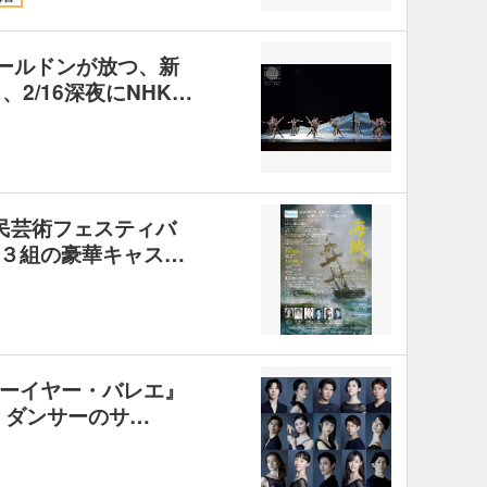
ールドンが放つ、新
2/16深夜にNHK…
都民芸術フェスティバ
３組の豪華キャス…
ーイヤー・バレエ』
、ダンサーのサ…