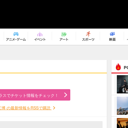
P
まるで原作の世界から飛
び出してきたよう！ 圧…
ラスでチケット情報をチェック！
ｅｐｌｕｓ ｗｅｅｋｅ
ｎｄ ｃｌｕｂ
正博 の最新情報をRSSで購読
ＲｅｏＮａ“ピルグリム”