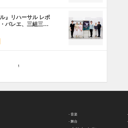
ル』リハーサル レポ
・バレエ、三組三…
1
- 音楽
- 舞台