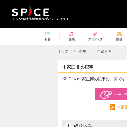
トップ
特集
中家正博
中家正博 の記事
SPICEの中家正博の記事の一覧です
イープ
中家
絞り込み