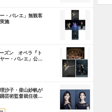
ー・バレエ」無観客
で実施
1シーズン オペラ『ト
ヤー・バレエ」公…
理沙子・柴山紗帆が
踊芸術監督就任後…
舞台