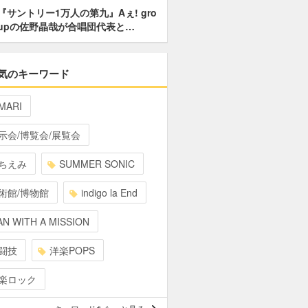
『サントリー1万人の第九』Aぇ! gro
upの佐野晶哉が合唱団代表と…
気のキーワード
MARI
示会/博覧会/展覧会
ちえみ
SUMMER SONIC
術館/博物館
indigo la End
N WITH A MISSION
闘技
洋楽POPS
楽ロック