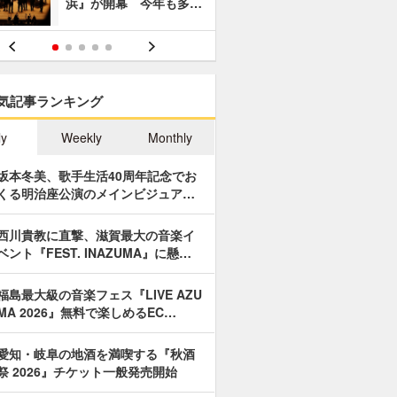
浜』が開幕 今年も多…
あやつり人
気記事ランキング
ly
Weekly
Monthly
坂本冬美、歌手生活40周年記念でお
くる明治座公演のメインビジュア…
西川貴教に直撃、滋賀最大の音楽イ
ベント『FEST. INAZUMA』に懸…
福島最大級の音楽フェス『LIVE AZU
MA 2026』無料で楽しめるEC…
愛知・岐阜の地酒を満喫する『秋酒
祭 2026』チケット一般発売開始