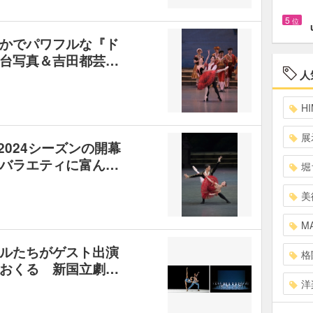
5
位
かでパワフルな『ド
台写真＆吉田都芸…
人
HI
展
/2024シーズンの開幕
バラエティに富ん…
堀
美
MA
ルたちがゲスト出演
格
おくる 新国立劇…
洋