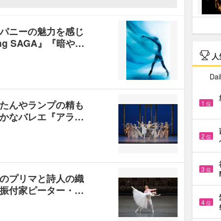
パニーの魅力を感じ
ng SAGA』『暗や…
人
Dai
たんやランプの精も
1
位
かなバレエ『アラ…
2
位
3
位
のプリマと詩人の織
振付家ピーター・…
4
位