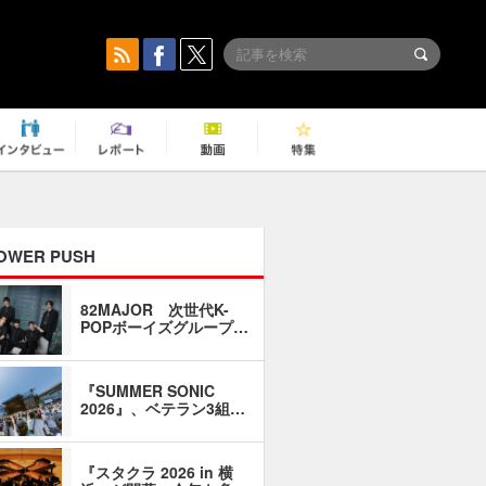
OWER PUSH
82MAJOR 次世代K-
「同窓会に
POPボーイズグループ…
い」――1
『SUMMER SONIC
石井琢磨「
2026』、ベテラン3組…
なるように
『スタクラ 2026 in 横
横内謙介×