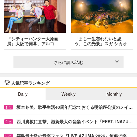
『シティーハンター大原画
「まじ一生忘れないと思
展』大阪で開幕、アルコ
う、この光景」スガ シカオ
＆…
と…
さらに読み込む
人気記事ランキング
Daily
Weekly
Monthly
坂本冬美、歌手生活40周年記念でおくる明治座公演のメイ…
1
位
西川貴教に直撃、滋賀最大の音楽イベント『FEST. INAZU…
2
位
福島最大級の音楽フェス『LIVE AZUMA 2026』無料で楽…
3
位