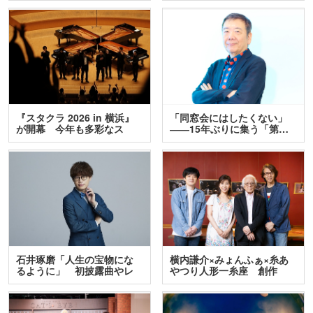
『スタクラ 2026 in 横浜』
「同窓会にはしたくない」
が開幕 今年も多彩なス
――15年ぶりに集う「第…
テ…
石井琢磨「人生の宝物にな
横内謙介×みょんふぁ×糸あ
るように」 初披露曲やレ
やつり人形一糸座 創作
ア…
人…