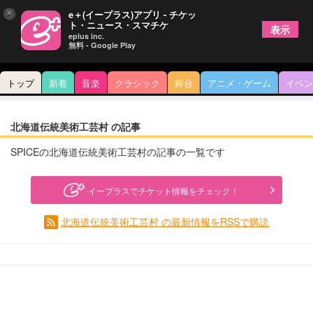
×
e＋(イープラス)アプリ - チケッ
ト・ニュース・スマチケ
表示
eplus inc.
無料 - Google Play
トップ
新着
音楽
クラシック
舞台
アニメ・ゲーム
イベン
北海道伝統美術工芸村 の記事
SPICEの北海道伝統美術工芸村の記事の一覧です
イープラスでチケット情報をチェック！
北海道伝統美術工芸村 の最新情報をRSSで購読