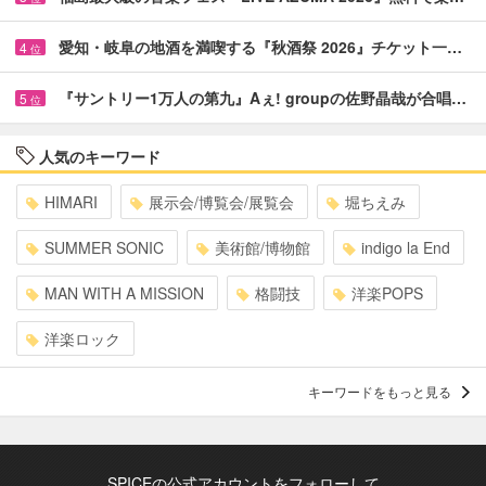
愛知・岐阜の地酒を満喫する『秋酒祭 2026』チケット一…
4
位
『サントリー1万人の第九』Aぇ! groupの佐野晶哉が合唱…
5
位
人気のキーワード
HIMARI
展示会/博覧会/展覧会
堀ちえみ
SUMMER SONIC
美術館/博物館
indigo la End
MAN WITH A MISSION
格闘技
洋楽POPS
洋楽ロック
キーワードをもっと見る
SPICEの公式アカウントをフォローして