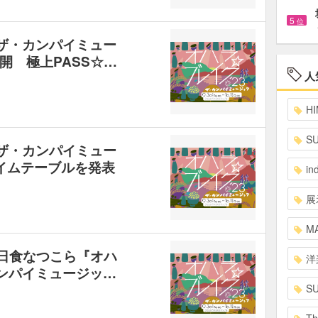
5
位
 ザ・カンパイミュー
開 極上PASS☆…
人
HI
S
 ザ・カンパイミュー
イムテーブルを発表
in
展
MA
W、日食なつこら『オハ
洋
カンパイミュージッ…
S