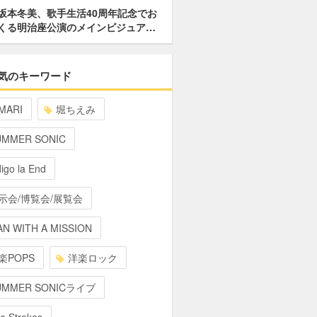
坂本冬美、歌手生活40周年記念でお
くる明治座公演のメインビジュア…
気のキーワード
MARI
堀ちえみ
UMMER SONIC
digo la End
示会/博覧会/展覧会
N WITH A MISSION
楽POPS
洋楽ロック
UMMER SONICライブ