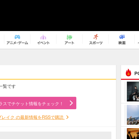
P
の一覧です
まるで原作の世界から飛
び出してきたよう！ 圧…
ラスでチケット情報をチェック！
ｅｐｌｕｓ ｗｅｅｋｅ
ｎｄ ｃｌｕｂ
レイク の最新情報をRSSで購読
ＲｅｏＮａ“ピルグリム”