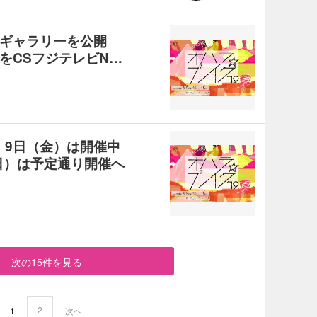
トギャラリーを公開
をCSフジテレビN…
』9日（金）は開催中
日）は予定通り開催へ
次の15件を見る
2
1
次へ