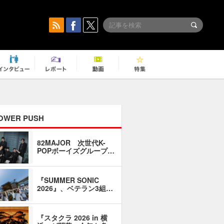
OWER PUSH
82MAJOR 次世代K-
「同窓会に
POPボーイズグループ…
い」――1
『SUMMER SONIC
石井琢磨「
2026』、ベテラン3組…
なるように
『スタクラ 2026 in 横
横内謙介×