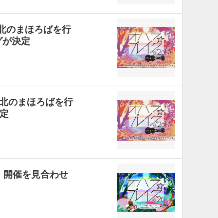
-北のまほろばを行
グが決定
秋 北のまほろばを行
定
』開催を見合わせ