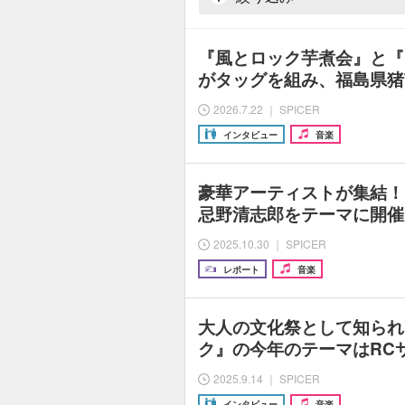
『風とロック芋煮会』と『
がタッグを組み、福島県猪
2026.7.22 ｜ SPICER
インタビュー
音楽
豪華アーティストが集結！
忌野清志郎をテーマに開催
2025.10.30 ｜ SPICER
レポート
音楽
大人の文化祭として知られ
ク』の今年のテーマはRC
2025.9.14 ｜ SPICER
インタビュー
音楽