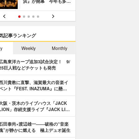
浜』が開幕 今年も多…
あやつり人
気記事ランキング
ly
Weekly
Monthly
広島東洋カープ追加3試合決定！ 9/
25巨人戦などチケットも発売
西川貴教に直撃、滋賀最大の音楽イ
ベント『FEST. INAZUMA』に懸…
大阪・茨木のライブハウス「JACK
LION」存続支援ライブ『JACK LI…
石田泰尚×渡辺雄一――破格の“音楽
魂”が静かに燃える 極上デュオ誕生