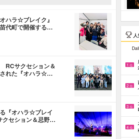
オハラ☆ブレイク』
苗代町で開催する…
人
Dai
 RCサクセション＆
1
位
された『オハラ☆…
2
位
3
位
る『オハラ☆ブレイ
サクセション＆忌野…
4
位