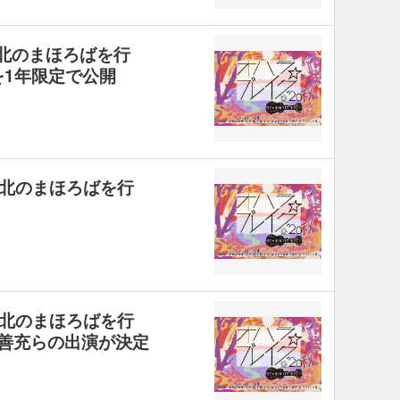
-北のまほろばを行
を1年限定で公開
秋 北のまほろばを行
秋 北のまほろばを行
滝善充らの出演が決定