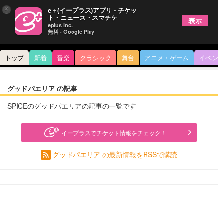
×
e＋(イープラス)アプリ - チケッ
ト・ニュース・スマチケ
表示
eplus inc.
無料 - Google Play
トップ
新着
音楽
クラシック
舞台
アニメ・ゲーム
イベン
グッドパエリア の記事
SPICEのグッドパエリアの記事の一覧です
イープラスでチケット情報をチェック！
グッドパエリア の最新情報をRSSで購読