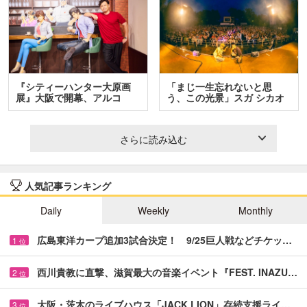
『シティーハンター大原画
「まじ一生忘れないと思
展』大阪で開幕、アルコ
う、この光景」スガ シカオ
＆…
と…
さらに読み込む
人気記事ランキング
Daily
Weekly
Monthly
広島東洋カープ追加3試合決定！ 9/25巨人戦などチケッ…
1
位
西川貴教に直撃、滋賀最大の音楽イベント『FEST. INAZU…
2
位
大阪・茨木のライブハウス「JACK LION」存続支援ライ…
3
位