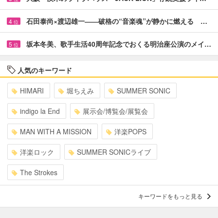
石田泰尚×渡辺雄一――破格の“音楽魂”が静かに燃える …
4
位
坂本冬美、歌手生活40周年記念でおくる明治座公演のメイ…
5
位
人気のキーワード
HIMARI
堀ちえみ
SUMMER SONIC
indigo la End
展示会/博覧会/展覧会
MAN WITH A MISSION
洋楽POPS
洋楽ロック
SUMMER SONICライブ
The Strokes
キーワードをもっと見る