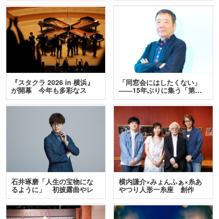
『スタクラ 2026 in 横浜』
「同窓会にはしたくない」
が開幕 今年も多彩なス
――15年ぶりに集う「第…
テ…
石井琢磨「人生の宝物にな
横内謙介×みょんふぁ×糸あ
るように」 初披露曲やレ
やつり人形一糸座 創作
ア…
人…