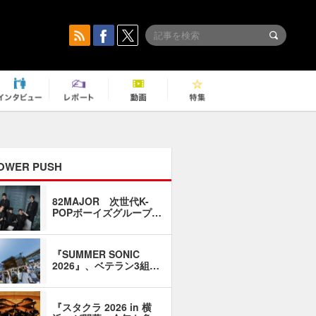
OWER PUSH
82MAJOR 次世代K-
「同窓会に
POPボーイズグループ…
い」――1
『SUMMER SONIC
石井琢磨「
2026』、ベテラン3組…
なるように
『スタクラ 2026 in 横
横内謙介×