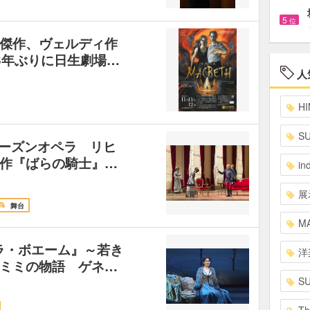
5
位
傑作、ヴェルディ作
3年ぶりに日生劇場…
人
HI
S
2シーズンオペラ リヒ
作『ばらの騎士』…
in
展
舞台
MA
1 『ラ・ボエーム』～若き
洋
ミミの物語 ゲネ…
S