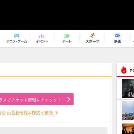
P
まるで原作の世界から飛
び出してきたよう！ 圧…
ラスでチケット情報をチェック！
ｅｐｌｕｓ ｗｅｅｋｅ
ｎｄ ｃｌｕｂ
直樹 の最新情報をRSSで購読
ＲｅｏＮａ“ピルグリム”