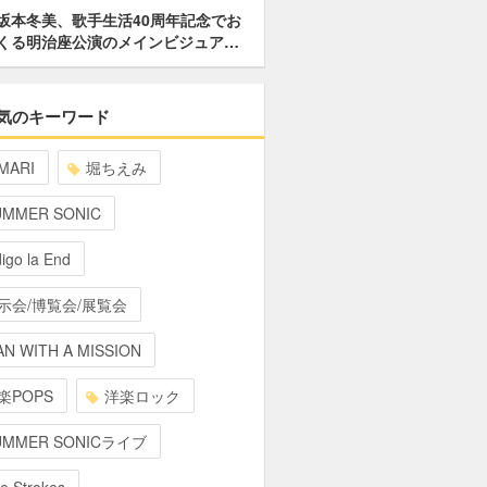
坂本冬美、歌手生活40周年記念でお
くる明治座公演のメインビジュア…
気のキーワード
MARI
堀ちえみ
UMMER SONIC
digo la End
示会/博覧会/展覧会
N WITH A MISSION
楽POPS
洋楽ロック
UMMER SONICライブ