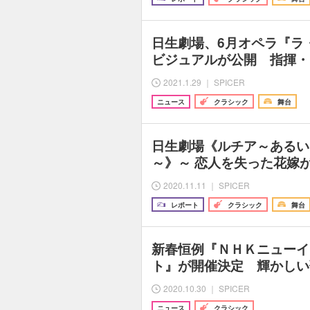
日生劇場、6月オペラ『ラ
ビジュアルが公開 指揮・
2021.1.29 ｜ SPICER
ニュース
クラシック
舞台
日生劇場《ルチア～あるい
～》～ 恋人を失った花嫁が
2020.11.11 ｜ SPICER
レポート
クラシック
舞台
新春恒例『ＮＨＫニューイ
ト』が開催決定 輝かしい
2020.10.30 ｜ SPICER
ニュース
クラシック