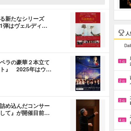
る新たなシリーズ
1弾はヴェルディ…
人
Dai
ペラの豪華２本立て
1
位
』 2025年はウ…
2
位
3
位
詰め込んだコンサー
して』が開催目前…
4
位