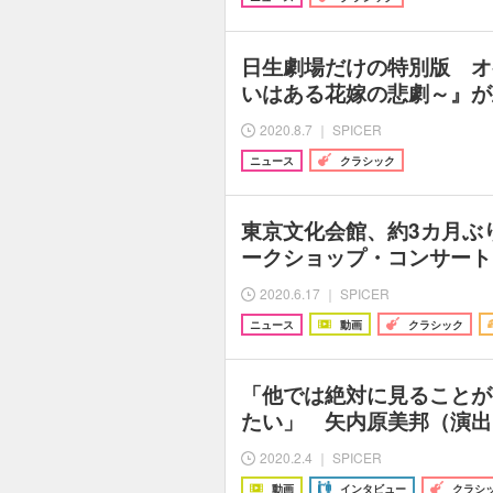
日生劇場だけの特別版 オ
いはある花嫁の悲劇～』が
2020.8.7 ｜ SPICER
ニュース
クラシック
東京文化会館、約3カ月ぶ
ークショップ・コンサート
2020.6.17 ｜ SPICER
ニュース
動画
クラシック
「他では絶対に見ることが
たい」 矢内原美邦（演出
2020.2.4 ｜ SPICER
動画
インタビュー
クラシ