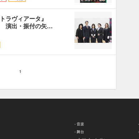
トラヴィアータ』
 演出・振付の矢…
1
- 音楽
- 舞台