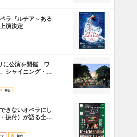
ペラ『ルチア～ある
上演決定
りに公演を開催 ワ
、シャイニング・…
舞台
できないオペラにし
・振付）が語る全…
ック
舞台