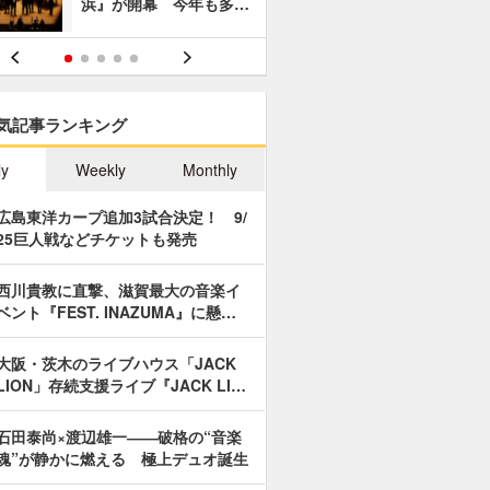
浜』が開幕 今年も多…
あやつり人
気記事ランキング
ly
Weekly
Monthly
広島東洋カープ追加3試合決定！ 9/
25巨人戦などチケットも発売
西川貴教に直撃、滋賀最大の音楽イ
ベント『FEST. INAZUMA』に懸…
大阪・茨木のライブハウス「JACK
LION」存続支援ライブ『JACK LI…
石田泰尚×渡辺雄一――破格の“音楽
魂”が静かに燃える 極上デュオ誕生