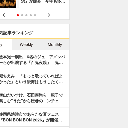
浜』が開幕 今年も多…
あやつり人
気記事ランキング
ly
Weekly
Monthly
堂本光一演出、6名のジュニアメンバ
ーらが出演する『百鬼夜鏡』 鬼…
堀ちえみ 「もっと歌っていればよ
かった」という後悔はもうしたく…
横山だいすけ、石田泰尚ら 親子で
楽しむ”うた”から圧巻のコンチェ…
静岡県焼津市であらたな夏フェス
『BON BON BON 2026』が開催…