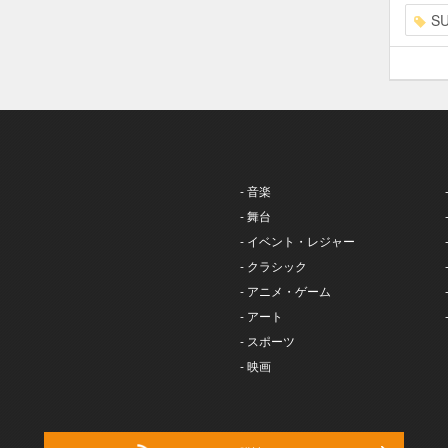
S
- 音楽
- 舞台
- イベント・レジャー
- クラシック
- アニメ・ゲーム
- アート
- スポーツ
- 映画