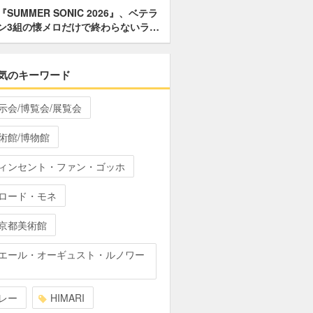
『SUMMER SONIC 2026』、ベテラ
ン3組の懐メロだけで終わらないラ…
気のキーワード
示会/博覧会/展覧会
術館/博物館
ィンセント・ファン・ゴッホ
ロード・モネ
京都美術館
エール・オーギュスト・ルノワー
レー
HIMARI