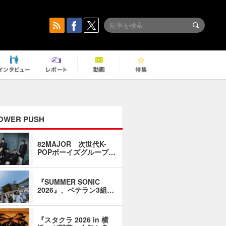
OWER PUSH
82MAJOR 次世代K-
「同窓会に
POPボーイズグループ…
い」――1
『SUMMER SONIC
石井琢磨「
2026』、ベテラン3組…
なるように
『スタクラ 2026 in 横
横内謙介×