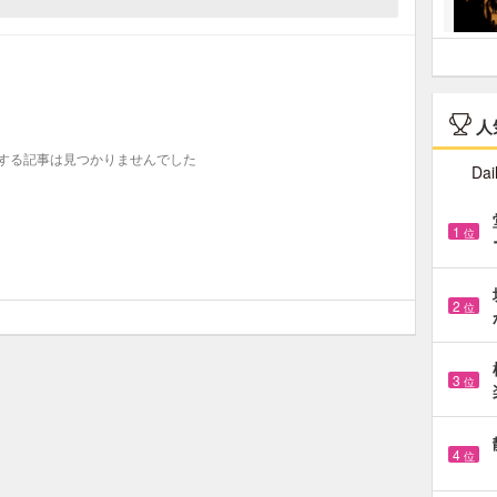
人
する記事は見つかりませんでした
Dai
1
位
2
位
3
位
4
位