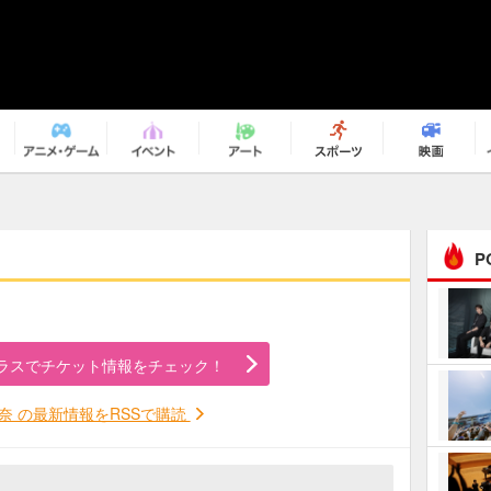
P
まるで原作の世界から飛
び出してきたよう！ 圧…
ラスでチケット情報をチェック！
ｅｐｌｕｓ ｗｅｅｋｅ
ｎｄ ｃｌｕｂ
奈 の最新情報をRSSで購読
ＲｅｏＮａ“ピルグリム”