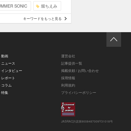
UMMER SONIC
堀ちえみ
キーワードをもっと見る
- 動画
運営会社
- ニュース
記事提供一覧
- インタビュー
掲載依頼 / お問い合わせ
- レポート
採用情報
- コラム
利用規約
- 特集
プライバシーポリシー
JASRAC許諾第9008487009Y31018号