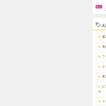
5
位
人
展
美
フ
ク
東
ピ
ル
ミ