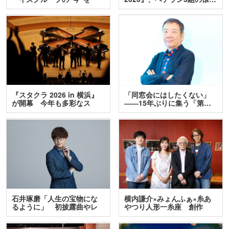
訊…
『スタクラ 2026 in 横浜』
「同窓会にはしたくない」
が開幕 今年も多彩なス
――15年ぶりに集う「第…
テ…
石井琢磨「人生の宝物にな
横内謙介×みょんふぁ×糸あ
るように」 初披露曲やレ
やつり人形一糸座 創作
ア…
人…