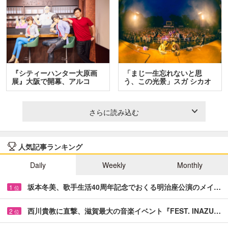
『シティーハンター大原画
「まじ一生忘れないと思
展』大阪で開幕、アルコ
う、この光景」スガ シカオ
＆…
と…
さらに読み込む
人気記事ランキング
Daily
Weekly
Monthly
坂本冬美、歌手生活40周年記念でおくる明治座公演のメイ…
1
位
西川貴教に直撃、滋賀最大の音楽イベント『FEST. INAZU…
2
位