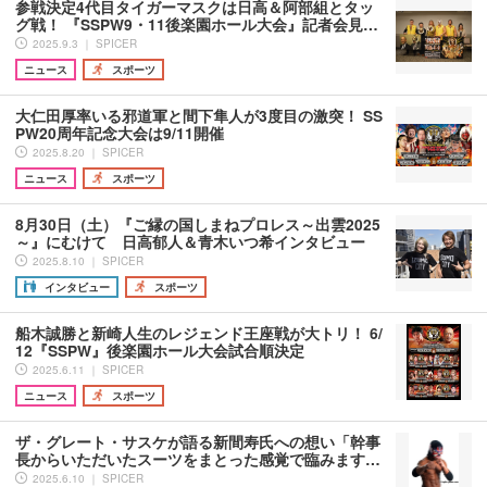
参戦決定4代目タイガーマスクは日高＆阿部組とタッ
グ戦！ 『SSPW9・11後楽園ホール大会』記者会見…
2025.9.3 ｜ SPICER
ニュース
スポーツ
大仁田厚率いる邪道軍と間下隼人が3度目の激突！ SS
PW20周年記念大会は9/11開催
2025.8.20 ｜ SPICER
ニュース
スポーツ
8月30日（土）『ご縁の国しまねプロレス～出雲2025
～』にむけて 日高郁人＆青木いつ希インタビュー
2025.8.10 ｜ SPICER
インタビュー
スポーツ
船木誠勝と新崎人生のレジェンド王座戦が大トリ！ 6/
12『SSPW』後楽園ホール大会試合順決定
2025.6.11 ｜ SPICER
ニュース
スポーツ
ザ・グレート・サスケが語る新間寿氏への想い「幹事
長からいただいたスーツをまとった感覚で臨みます…
2025.6.10 ｜ SPICER