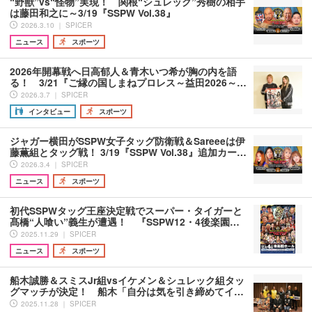
“野獣”vs“怪物”実現！ 関根“シュレック”秀樹の相手
は藤田和之に～3/19『SSPW Vol.38』
2026.3.10 ｜ SPICER
ニュース
スポーツ
2026年開幕戦へ日高郁人＆青木いつ希が胸の内を語
る！ 3/21『ご縁の国しまねプロレス～益田2026～…
2026.3.7 ｜ SPICER
インタビュー
スポーツ
ジャガー横田がSSPW女子タッグ防衛戦＆Sareeeは伊
藤薫組とタッグ戦！ 3/19『SSPW Vol.38』追加カー…
2026.3.4 ｜ SPICER
ニュース
スポーツ
初代SSPWタッグ王座決定戦でスーパー・タイガーと
髙橋“人喰い”義生が遭遇！ 『SSPW12・4後楽園…
2025.11.29 ｜ SPICER
ニュース
スポーツ
船木誠勝＆スミスJr組vsイケメン＆シュレック組タッ
グマッチが決定！ 船木「自分は気を引き締めてイ…
2025.11.28 ｜ SPICER