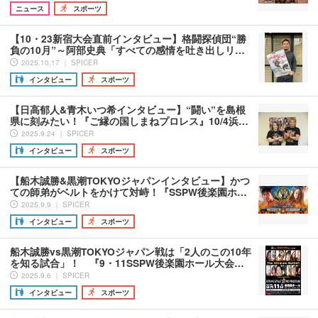
ニュース
スポーツ
【10・23新宿大会直前インタビュー】格闘探偵団“勝
負の10月”～阿部史典「すべての感情を吐き出しリ…
2025.10.17 ｜ SPICER
インタビュー
スポーツ
【日高郁人&青木いつ希インタビュー】“闘い”を島根
県に刻みたい！『ご縁の国しまねプロレス』10/4浜…
2025.9.24 ｜ SPICER
インタビュー
スポーツ
【船木誠勝&黒潮TOKYOジャパンインタビュー】かつ
ての師弟がベルトをかけて対峙！『SSPW後楽園ホ…
2025.9.9 ｜ SPICER
インタビュー
スポーツ
船木誠勝vs黒潮TOKYOジャパン戦は「2人のこの10年
を知る試合」！ 『9・11SSPW後楽園ホール大会…
2025.9.6 ｜ SPICER
インタビュー
スポーツ