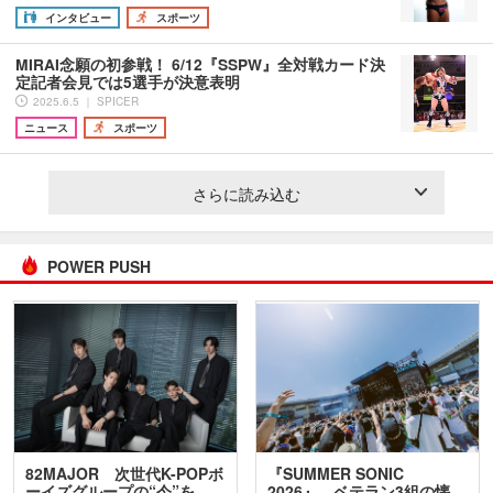
インタビュー
スポーツ
MIRAI念願の初参戦！ 6/12『SSPW』全対戦カード決
定記者会見では5選手が決意表明
2025.6.5 ｜ SPICER
ニュース
スポーツ
さらに読み込む
POWER PUSH
82MAJOR 次世代K-POPボ
『SUMMER SONIC
ーイズグループの“今”を
2026』、ベテラン3組の懐…