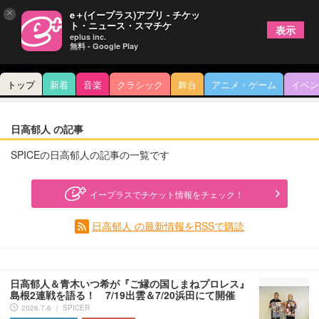
×
e＋(イープラス)アプリ - チケッ
ト・ニュース・スマチケ
表示
eplus inc.
無料 - Google Play
トップ
新着
音楽
クラシック
舞台
アニメ・ゲーム
イベン
日高郁人 の記事
SPICEの日高郁人の記事の一覧です
イープラスでチケット情報をチェック！
日高郁人 の最新情報をRSSで購読
日高郁人＆青木いつ希が『ご縁の国しまねプロレス』
島根2連戦を語る！ 7/19出雲＆7/20浜田にて開催
2026.7.6 ｜ SPICER