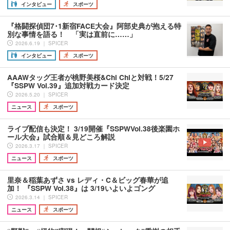
インタビュー
スポーツ
『格闘探偵団7･1新宿FACE大会』阿部史典が抱える特
別な事情を語る！ 「実は直前に……」
2026.6.19 ｜ SPICER
インタビュー
スポーツ
AAAWタッグ王者が桃野美桜&Chi Chiと対戦！5/27
『SSPW Vol.39』追加対戦カード決定
2026.5.20 ｜ SPICER
ニュース
スポーツ
ライブ配信も決定！ 3/19開催『SSPWVol.38後楽園ホ
ール大会』試合順＆見どころ解説
2026.3.17 ｜ SPICER
ニュース
スポーツ
里奈＆稲葉あずさ vs レディ・C＆ビッグ春華が追
加！ 『SSPW Vol.38』は 3/19いよいよゴング
2026.3.14 ｜ SPICER
ニュース
スポーツ