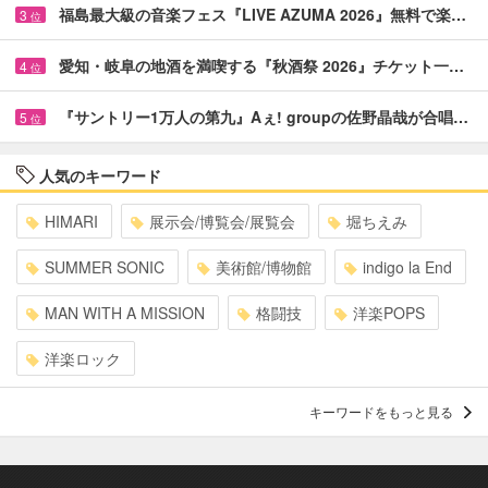
福島最大級の音楽フェス『LIVE AZUMA 2026』無料で楽…
3
位
愛知・岐阜の地酒を満喫する『秋酒祭 2026』チケット一…
4
位
『サントリー1万人の第九』Aぇ! groupの佐野晶哉が合唱…
5
位
人気のキーワード
HIMARI
展示会/博覧会/展覧会
堀ちえみ
SUMMER SONIC
美術館/博物館
indigo la End
MAN WITH A MISSION
格闘技
洋楽POPS
洋楽ロック
キーワードをもっと見る