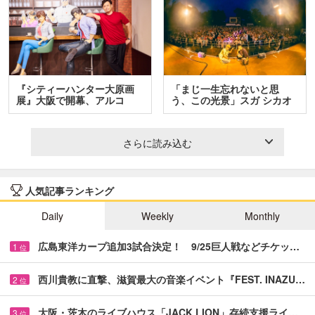
『シティーハンター大原画
「まじ一生忘れないと思
展』大阪で開幕、アルコ
う、この光景」スガ シカオ
＆…
と…
さらに読み込む
人気記事ランキング
Daily
Weekly
Monthly
広島東洋カープ追加3試合決定！ 9/25巨人戦などチケッ…
1
位
西川貴教に直撃、滋賀最大の音楽イベント『FEST. INAZU…
2
位
大阪・茨木のライブハウス「JACK LION」存続支援ライ…
3
位