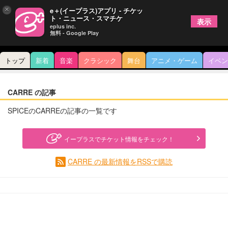
×
e＋(イープラス)アプリ - チケッ
ト・ニュース・スマチケ
表示
eplus inc.
無料 - Google Play
トップ
新着
音楽
クラシック
舞台
アニメ・ゲーム
イベン
CARRE の記事
SPICEのCARREの記事の一覧です
イープラスでチケット情報をチェック！
CARRE の最新情報をRSSで購読