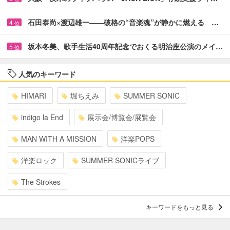
石田泰尚×渡辺雄一――破格の“音楽魂”が静かに燃える …
4
位
坂本冬美、歌手生活40周年記念でおくる明治座公演のメイ…
5
位
人気のキーワード
HIMARI
堀ちえみ
SUMMER SONIC
indigo la End
展示会/博覧会/展覧会
MAN WITH A MISSION
洋楽POPS
洋楽ロック
SUMMER SONICライブ
The Strokes
キーワードをもっと見る