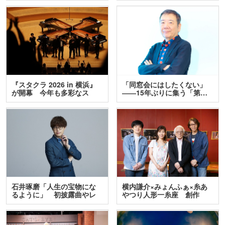
『スタクラ 2026 in 横浜』
「同窓会にはしたくない」
が開幕 今年も多彩なス
――15年ぶりに集う「第…
テ…
石井琢磨「人生の宝物にな
横内謙介×みょんふぁ×糸あ
るように」 初披露曲やレ
やつり人形一糸座 創作
ア…
人…