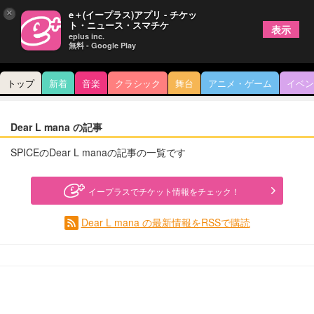
×
e＋(イープラス)アプリ - チケッ
ト・ニュース・スマチケ
表示
eplus inc.
無料 - Google Play
トップ
新着
音楽
クラシック
舞台
アニメ・ゲーム
イベン
Dear L mana の記事
SPICEのDear L manaの記事の一覧です
イープラスでチケット情報をチェック！
Dear L mana の最新情報をRSSで購読