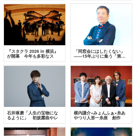
『スタクラ 2026 in 横浜』
「同窓会にはしたくない」
が開幕 今年も多彩なス
――15年ぶりに集う「第…
テ…
石井琢磨「人生の宝物にな
横内謙介×みょんふぁ×糸あ
るように」 初披露曲やレ
やつり人形一糸座 創作
ア…
人…