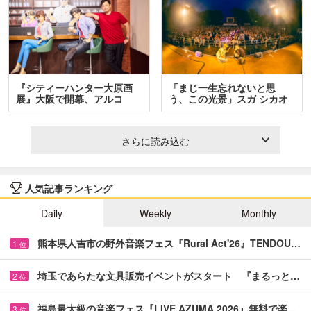
『シティーハンター大原画
「まじ一生忘れないと思
展』大阪で開幕、アルコ
う、この光景」スガ シカオ
＆…
と…
さらに読み込む
人気記事ランキング
Daily
Weekly
Monthly
熊本県人吉市の野外音楽フェス『Rural Act'26』TENDOU…
1
位
埼玉であらたな文具販売イベントがスタート 『まるっと…
2
位
福島最大級の音楽フェス『LIVE AZUMA 2026』無料で楽…
3
位