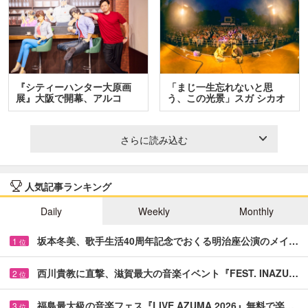
『シティーハンター大原画
「まじ一生忘れないと思
展』大阪で開幕、アルコ
う、この光景」スガ シカオ
＆…
と…
さらに読み込む
人気記事ランキング
Daily
Weekly
Monthly
坂本冬美、歌手生活40周年記念でおくる明治座公演のメイ…
1
位
西川貴教に直撃、滋賀最大の音楽イベント『FEST. INAZU…
2
位
福島最大級の音楽フェス『LIVE AZUMA 2026』無料で楽…
3
位