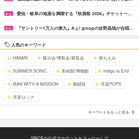
愛知・岐阜の地酒を満喫する『秋酒祭 2026』チケット一…
4
位
『サントリー1万人の第九』Aぇ! groupの佐野晶哉が合唱…
5
位
人気のキーワード
HIMARI
展示会/博覧会/展覧会
堀ちえみ
SUMMER SONIC
美術館/博物館
indigo la End
MAN WITH A MISSION
格闘技
洋楽POPS
洋楽ロック
キーワードをもっと見る
SPICEの公式アカウントをフォローして