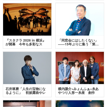
『スタクラ 2026 in 横浜』
「同窓会にはしたくない」
が開幕 今年も多彩なス
――15年ぶりに集う「第…
テ…
石井琢磨「人生の宝物にな
横内謙介×みょんふぁ×糸あ
るように」 初披露曲やレ
やつり人形一糸座 創作
ア…
人…