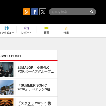
OWER PUSH
82MAJOR 次世代K-
「同窓会に
POPボーイズグループ…
い」――1
『SUMMER SONIC
石井琢磨「
2026』、ベテラン3組…
なるように
『スタクラ 2026 in 横
横内謙介×