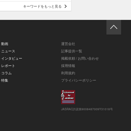
キーワードをもっと見る
- 動画
運営会社
- ニュース
記事提供一覧
- インタビュー
掲載依頼 / お問い合わせ
- レポート
採用情報
- コラム
利用規約
- 特集
プライバシーポリシー
JASRAC許諾第9008487009Y31018号