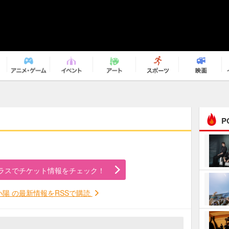
P
まるで原作の世界から飛
び出してきたよう！ 圧…
ラスでチケット情報をチェック！
ｅｐｌｕｓ ｗｅｅｋｅ
ｎｄ ｃｌｕｂ
小陽 の最新情報をRSSで購読
ＲｅｏＮａ“ピルグリム”