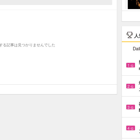
人
する記事は見つかりませんでした
Dai
1
位
2
位
3
位
4
位