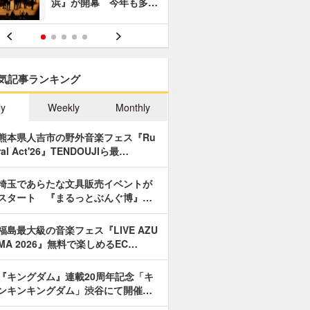
浜』が開幕 今年も多…
あやつり人
気記事ランキング
ly
Weekly
Monthly
熊本県人吉市の野外音楽フェス『Ru
ral Act'26』TENDOUJIら最…
埼玉であらたな文具販売イベントが
スタート 『まるっとぶんぐ博』…
福島最大級の音楽フェス『LIVE AZU
MA 2026』無料で楽しめるEC…
『キングダム』連載20周年記念「キ
ンキンキングダム」渋谷にて開催…