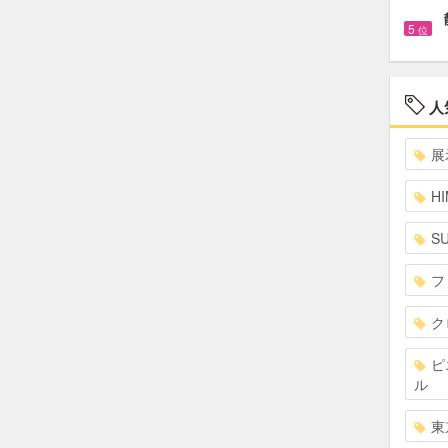
5
位
人
展
HI
S
フ
ク
ピ
ル
東