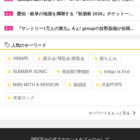
愛知・岐阜の地酒を満喫する『秋酒祭 2026』チケット一…
4
位
『サントリー1万人の第九』Aぇ! groupの佐野晶哉が合唱…
5
位
人気のキーワード
HIMARI
展示会/博覧会/展覧会
堀ちえみ
SUMMER SONIC
美術館/博物館
indigo la End
MAN WITH A MISSION
格闘技
洋楽POPS
洋楽ロック
キーワードをもっと見る
SPICEの公式アカウントをフォローして