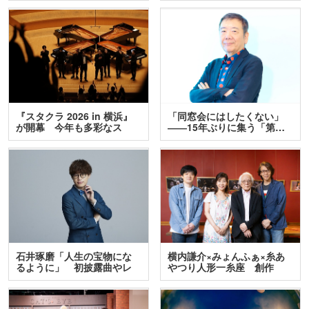
『スタクラ 2026 in 横浜』
「同窓会にはしたくない」
が開幕 今年も多彩なス
――15年ぶりに集う「第…
テ…
石井琢磨「人生の宝物にな
横内謙介×みょんふぁ×糸あ
るように」 初披露曲やレ
やつり人形一糸座 創作
ア…
人…