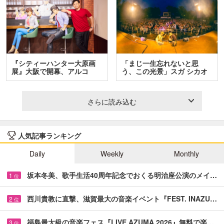
『シティーハンター大原画
「まじ一生忘れないと思
展』大阪で開幕、アルコ
う、この光景」スガ シカオ
＆…
と…
さらに読み込む
人気記事ランキング
Daily
Weekly
Monthly
坂本冬美、歌手生活40周年記念でおくる明治座公演のメイ…
1
位
西川貴教に直撃、滋賀最大の音楽イベント『FEST. INAZU…
2
位
福島最大級の音楽フェス『LIVE AZUMA 2026』無料で楽…
3
位