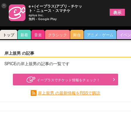
×
e＋(イープラス)アプリ - チケッ
ト・ニュース・スマチケ
表示
eplus inc.
無料 - Google Play
トップ
新着
音楽
クラシック
舞台
アニメ・ゲーム
イベン
岸上規男 の記事
SPICEの岸上規男の記事の一覧です
イープラスでチケット情報をチェック！
岸上規男 の最新情報をRSSで購読