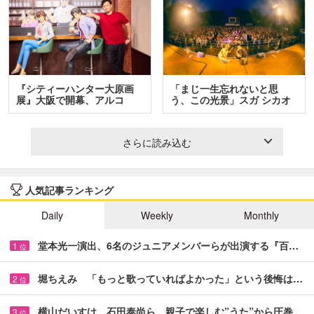
『シティーハンター大原画
「まじ一生忘れないと思
展』大阪で開幕、アルコ
う、この光景」スガ シカオ
＆…
と…
さらに読み込む
人気記事ランキング
Daily
Weekly
Monthly
堂本光一演出、6名のジュニアメンバーらが出演する『百…
1
位
堀ちえみ 「もっと歌っていればよかった」という後悔は…
2
位
横山だいすけ、石田泰尚ら 親子で楽しむ”うた”から圧巻…
3
位