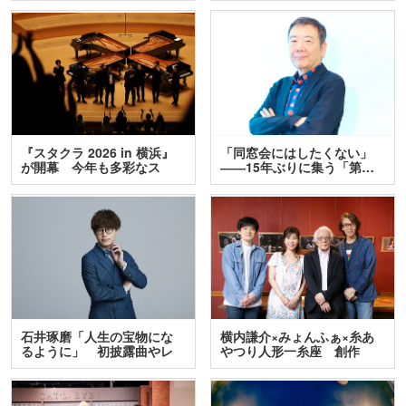
『スタクラ 2026 in 横浜』
「同窓会にはしたくない」
が開幕 今年も多彩なス
――15年ぶりに集う「第…
テ…
石井琢磨「人生の宝物にな
横内謙介×みょんふぁ×糸あ
るように」 初披露曲やレ
やつり人形一糸座 創作
ア…
人…