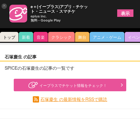
×
e＋(イープラス)アプリ - チケッ
ト・ニュース・スマチケ
表示
eplus inc.
無料 - Google Play
トップ
新着
音楽
クラシック
舞台
アニメ・ゲーム
イベン
石塚慶生 の記事
SPICEの石塚慶生の記事の一覧です
イープラスでチケット情報をチェック！
石塚慶生 の最新情報をRSSで購読