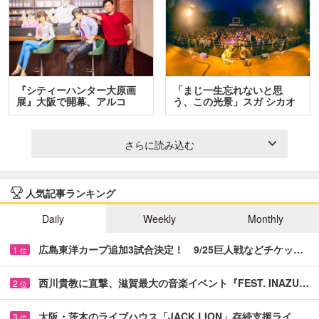
『シティーハンター大原画
「まじ一生忘れないと思
展』大阪で開幕、アルコ
う、この光景」スガ シカオ
＆…
と…
さらに読み込む
人気記事ランキング
Daily
Weekly
Monthly
広島東洋カープ追加3試合決定！ 9/25巨人戦などチケッ…
1
位
西川貴教に直撃、滋賀最大の音楽イベント『FEST. INAZU…
2
位
大阪・茨木のライブハウス「JACK LION」存続支援ライ…
3
位