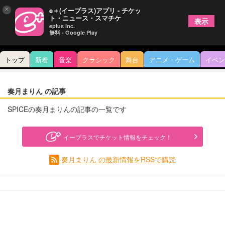
×
e＋(イープラス)アプリ - チケッ
ト・ニュース・スマチケ
表示
eplus inc.
無料 - Google Play
トップ
新着
音楽
クラシック
舞台
アニメ・ゲーム
イベン
奏月まりん の記事
SPICEの奏月まりんの記事の一覧です
イープラスでチケット情報をチェック！
奏月まりん の最新情報をRSSで購読