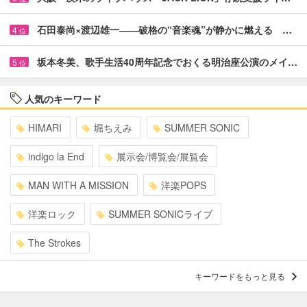
石田泰尚×渡辺雄一――破格の“音楽魂”が静かに燃える …
4
位
坂本冬美、歌手生活40周年記念でおくる明治座公演のメイ…
5
位
人気のキーワード
HIMARI
堀ちえみ
SUMMER SONIC
indigo la End
展示会/博覧会/展覧会
MAN WITH A MISSION
洋楽POPS
洋楽ロック
SUMMER SONICライブ
The Strokes
キーワードをもっと見る