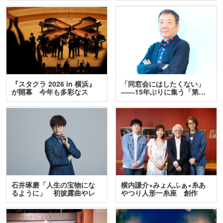
『スタクラ 2026 in 横浜』
「同窓会にはしたくない」
が開幕 今年も多彩なス
――15年ぶりに集う「第…
テ…
石井琢磨「人生の宝物にな
横内謙介×みょんふぁ×糸あ
るように」 初披露曲やレ
やつり人形一糸座 創作
ア…
人…