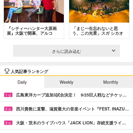
『シティーハンター大原画
「まじ一生忘れないと思
展』大阪で開幕、アルコ
う、この光景」スガ シカオ
＆…
と…
さらに読み込む
人気記事ランキング
Daily
Weekly
Monthly
広島東洋カープ追加3試合決定！ 9/25巨人戦などチケッ…
1
位
西川貴教に直撃、滋賀最大の音楽イベント『FEST. INAZU…
2
位
大阪・茨木のライブハウス「JACK LION」存続支援ライ…
3
位