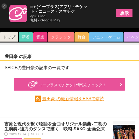
×
e＋(イープラス)アプリ - チケッ
ト・ニュース・スマチケ
表示
eplus inc.
無料 - Google Play
トップ
新着
音楽
クラシック
舞台
アニメ・ゲーム
イベン
豊田豪 の記事
SPICEの豊田豪の記事の一覧です
イープラスでチケット情報をチェック！
豊田豪 の最新情報をRSSで購読
吉原と現代を繋ぐ物語を全曲オリジナル楽曲×二胡の
生演奏×迫力のダンスで描く 咲匂‐SAKO‐企画公演…
2020.12.14 ｜ SPICER