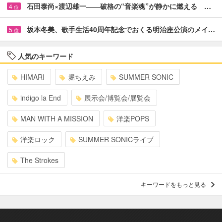
石田泰尚×渡辺雄一――破格の“音楽魂”が静かに燃える …
4
位
坂本冬美、歌手生活40周年記念でおくる明治座公演のメイ…
5
位
人気のキーワード
HIMARI
堀ちえみ
SUMMER SONIC
indigo la End
展示会/博覧会/展覧会
MAN WITH A MISSION
洋楽POPS
洋楽ロック
SUMMER SONICライブ
The Strokes
キーワードをもっと見る