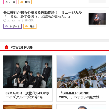
ニュース
舞台
長江崚行が贈る心温まる感動物語！ ミュージカル
『「また、必ず会おう」と誰もが言った。』
2018.11.16 ｜ SPICER
レポート
舞台
POWER PUSH
82MAJOR 次世代K-POPボ
『SUMMER SONIC
ーイズグループの“今”を
2026』、ベテラン3組の懐…
訊…