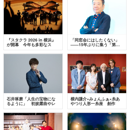
『スタクラ 2026 in 横浜』
「同窓会にはしたくない」
が開幕 今年も多彩なス
――15年ぶりに集う「第…
テ…
石井琢磨「人生の宝物にな
横内謙介×みょんふぁ×糸あ
るように」 初披露曲やレ
やつり人形一糸座 創作
ア…
人…