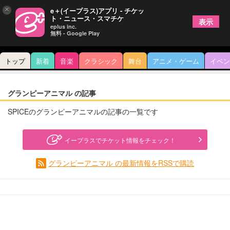
×
e＋(イープラス)アプリ - チケッ
ト・ニュース・スマチケ
表示
eplus inc.
無料 - Google Play
トップ
新着
音楽
クラシック
舞台
アニメ・ゲーム
イベン
グランピーアニマル の記事
SPICEのグランピーアニマルの記事の一覧です
イープラスでチケット情報をチェック！
グランピーアニマル の最新情報をRSSで購読