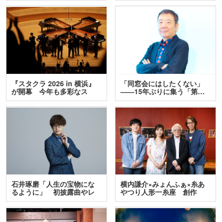
『スタクラ 2026 in 横浜』
「同窓会にはしたくない」
が開幕 今年も多彩なス
――15年ぶりに集う「第…
テ…
石井琢磨「人生の宝物にな
横内謙介×みょんふぁ×糸あ
るように」 初披露曲やレ
やつり人形一糸座 創作
ア…
人…