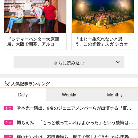
『シティーハンター大原画
「まじ一生忘れないと思
展』大阪で開幕、アルコ
う、この光景」スガ シカオ
＆…
と…
さらに読み込む
人気記事ランキング
Daily
Weekly
Monthly
堂本光一演出、6名のジュニアメンバーらが出演する『百…
1
位
堀ちえみ 「もっと歌っていればよかった」という後悔は…
2
位
横山だいすけ、石田泰尚ら 親子で楽しむ”うた”から圧巻…
3
位