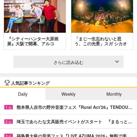
『シティーハンター大原画
「まじ一生忘れないと思
展』大阪で開幕、アルコ
う、この光景」スガ シカオ
＆…
と…
さらに読み込む
人気記事ランキング
Daily
Weekly
Monthly
熊本県人吉市の野外音楽フェス『Rural Act'26』TENDOU…
1
位
埼玉であらたな文具販売イベントがスタート 『まるっと…
2
位
福島最大級の音楽フェス『LIVE AZUMA 2026』無料で楽…
3
位