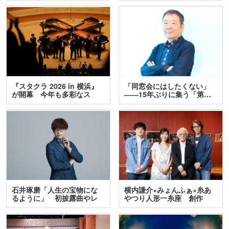
『スタクラ 2026 in 横浜』
「同窓会にはしたくない」
が開幕 今年も多彩なス
――15年ぶりに集う「第…
テ…
石井琢磨「人生の宝物にな
横内謙介×みょんふぁ×糸あ
るように」 初披露曲やレ
やつり人形一糸座 創作
ア…
人…