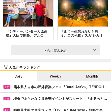
『シティーハンター大原画
「まじ一生忘れないと思
展』大阪で開幕、アルコ
う、この光景」スガ シカオ
＆…
と…
さらに読み込む
人気記事ランキング
Daily
Weekly
Monthly
熊本県人吉市の野外音楽フェス『Rural Act'26』TENDOU…
1
位
埼玉であらたな文具販売イベントがスタート 『まるっと…
2
位
福島最大級の音楽フェス『LIVE AZUMA 2026』無料で楽…
3
位