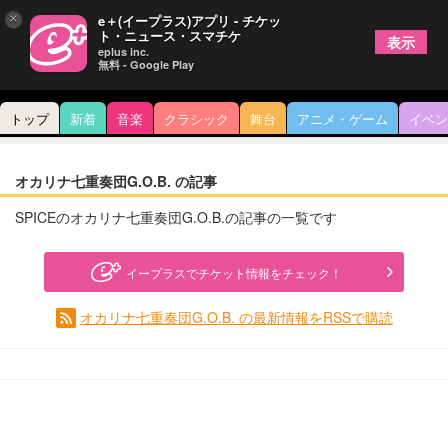
×
e＋(イープラス)アプリ - チケッ
ト・ニュース・スマチケ
表示
eplus inc.
無料 - Google Play
トップ
新着
音楽
クラシック
舞台
アニメ・ゲーム
イベン
オカリナ七重奏団G.O.B. の記事
SPICEのオカリナ七重奏団G.O.B.の記事の一覧です
イープラスでチケット情報をチェック！
オカリナ七重奏団G.O.B. の最新情報をRSSで購読