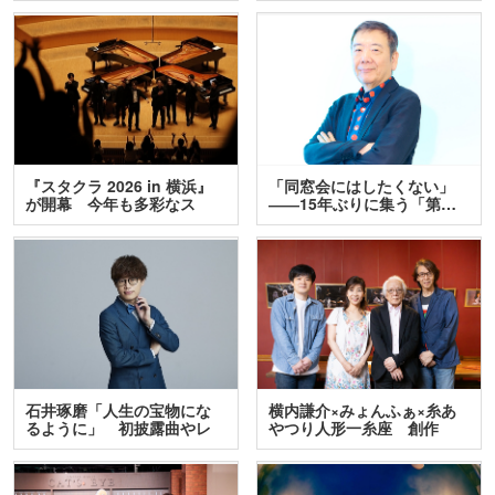
『スタクラ 2026 in 横浜』
「同窓会にはしたくない」
が開幕 今年も多彩なス
――15年ぶりに集う「第…
テ…
石井琢磨「人生の宝物にな
横内謙介×みょんふぁ×糸あ
るように」 初披露曲やレ
やつり人形一糸座 創作
ア…
人…