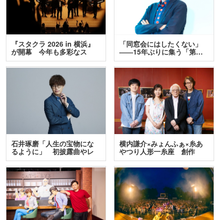
『スタクラ 2026 in 横浜』
「同窓会にはしたくない」
が開幕 今年も多彩なス
――15年ぶりに集う「第…
テ…
石井琢磨「人生の宝物にな
横内謙介×みょんふぁ×糸あ
るように」 初披露曲やレ
やつり人形一糸座 創作
ア…
人…