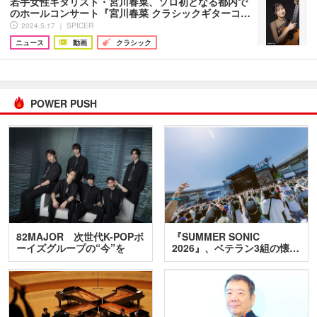
若手女性ギタリスト・宮川春菜、ソロ初となる都内で
のホールコンサート『宮川春菜 クラシックギターコ…
2024.5.17 ｜ SPICER
ニュース
動画
クラシック
POWER PUSH
82MAJOR 次世代K-POPボ
『SUMMER SONIC
ーイズグループの“今”を
2026』、ベテラン3組の懐…
訊…