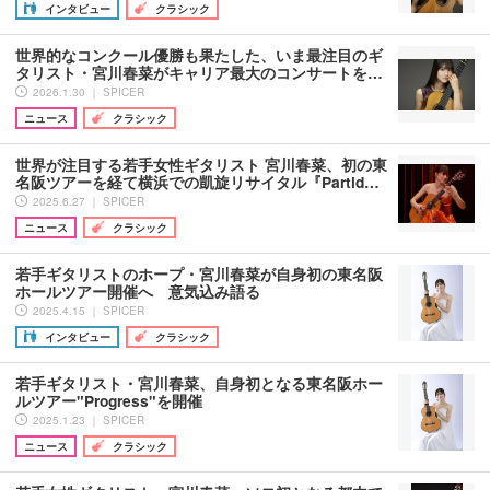
インタビュー
クラシック
世界的なコンクール優勝も果たした、いま最注目のギ
タリスト・宮川春菜がキャリア最大のコンサートを…
2026.1.30 ｜ SPICER
ニュース
クラシック
世界が注目する若手女性ギタリスト 宮川春菜、初の東
名阪ツアーを経て横浜での凱旋リサイタル『Partid…
2025.6.27 ｜ SPICER
ニュース
クラシック
若手ギタリストのホープ・宮川春菜が自身初の東名阪
ホールツアー開催へ 意気込み語る
2025.4.15 ｜ SPICER
インタビュー
クラシック
若手ギタリスト・宮川春菜、自身初となる東名阪ホー
ルツアー"Progress"を開催
2025.1.23 ｜ SPICER
ニュース
クラシック