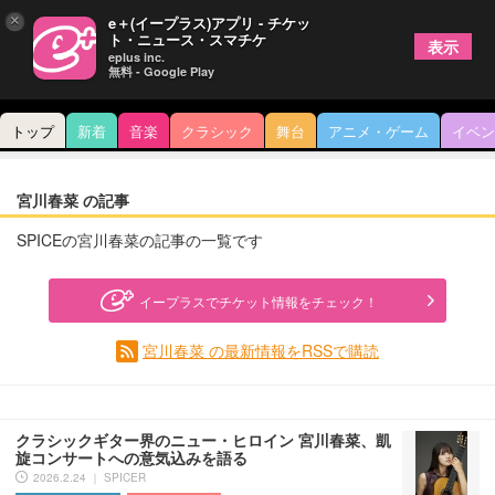
×
e＋(イープラス)アプリ - チケッ
ト・ニュース・スマチケ
表示
eplus inc.
無料 - Google Play
トップ
新着
音楽
クラシック
舞台
アニメ・ゲーム
イベン
宮川春菜 の記事
SPICEの宮川春菜の記事の一覧です
イープラスでチケット情報をチェック！
宮川春菜 の最新情報をRSSで購読
クラシックギター界のニュー・ヒロイン 宮川春菜、凱
旋コンサートへの意気込みを語る
2026.2.24 ｜ SPICER