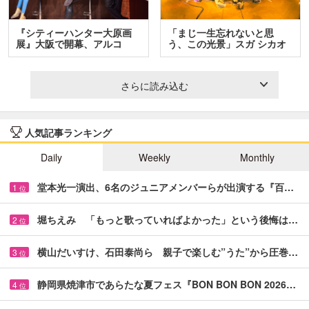
『シティーハンター大原画
「まじ一生忘れないと思
展』大阪で開幕、アルコ
う、この光景」スガ シカオ
＆…
と…
さらに読み込む
人気記事ランキング
Daily
Weekly
Monthly
堂本光一演出、6名のジュニアメンバーらが出演する『百…
1
位
堀ちえみ 「もっと歌っていればよかった」という後悔は…
2
位
横山だいすけ、石田泰尚ら 親子で楽しむ”うた”から圧巻…
3
位
静岡県焼津市であらたな夏フェス『BON BON BON 2026…
4
位