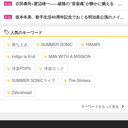
石田泰尚×渡辺雄一――破格の“音楽魂”が静かに燃える …
4
位
坂本冬美、歌手生活40周年記念でおくる明治座公演のメイ…
5
位
人気のキーワード
堀ちえみ
SUMMER SONIC
HIMARI
indigo la End
MAN WITH A MISSION
洋楽POPS
洋楽ロック
SUMMER SONICライブ
The Strokes
Zebrahead
キーワードをもっと見る