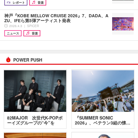
レポート
音楽
神戸『KOBE MELLOW CRUISE 2026』7、DADA、A
ZU、IFEら第5弾アーティスト発表
2026.4.3 ｜ SPICER
ニュース
音楽
POWER PUSH
82MAJOR 次世代K-POPボ
『SUMMER SONIC
ーイズグループの“今”を
2026』、ベテラン3組の懐…
訊…