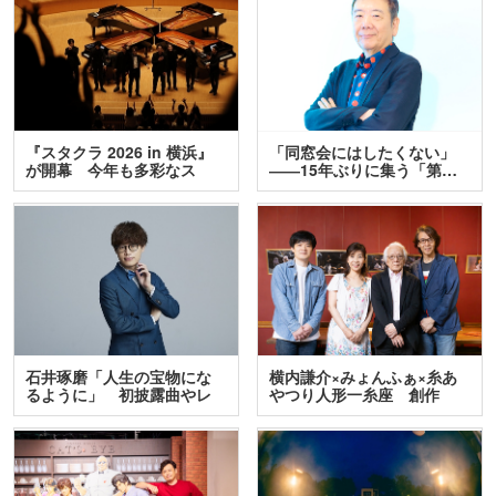
『スタクラ 2026 in 横浜』
「同窓会にはしたくない」
が開幕 今年も多彩なス
――15年ぶりに集う「第…
テ…
石井琢磨「人生の宝物にな
横内謙介×みょんふぁ×糸あ
るように」 初披露曲やレ
やつり人形一糸座 創作
ア…
人…