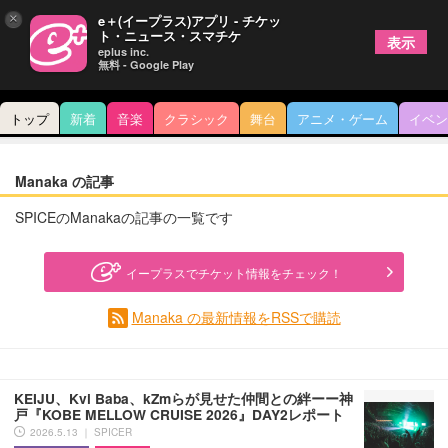
×
e＋(イープラス)アプリ - チケッ
ト・ニュース・スマチケ
表示
eplus inc.
無料 - Google Play
トップ
新着
音楽
クラシック
舞台
アニメ・ゲーム
イベン
Manaka の記事
SPICEのManakaの記事の一覧です
イープラスでチケット情報をチェック！
Manaka の最新情報をRSSで購読
KEIJU、Kvi Baba、kZmらが見せた仲間との絆ーー神
戸『KOBE MELLOW CRUISE 2026』DAY2レポート
2026.5.13 ｜ SPICER