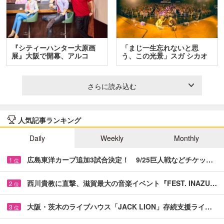
『シティーハンター大原画
「まじ一生忘れないと思
展』大阪で開幕、アルコ
う、この光景」スガ シカオ
＆…
と…
さらに読み込む
人気記事ランキング
Daily
Weekly
Monthly
広島東洋カープ追加3試合決定！ 9/25巨人戦などチケッ…
1
位
西川貴教に直撃、滋賀最大の音楽イベント『FEST. INAZU…
2
位
大阪・茨木のライブハウス「JACK LION」存続支援ライ…
3
位