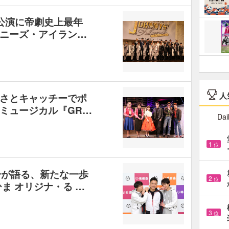
公演に帝劇史上最年
ニーズ・アイラン…
人
さとキャッチーでポ
ミュージカル『GR…
Dai
1
位
一が語る、新たな一歩
2
位
ま オリジナ・る …
3
位