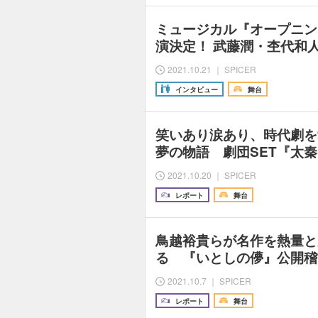
ミュージカル『オープニン
演決定！ 武藤潤・杢代和
2021.10.21 ｜ SPICER
インタビュー
舞台
笑いあり涙あり、時代劇を
夢の物語 劇団SET『太
2021.10.20 ｜ SPICER
レポート
舞台
鳥越裕貴らが名作を熱量と
る 『いとしの儚』公開稽
2021.10.7 ｜ SPICER
レポート
舞台