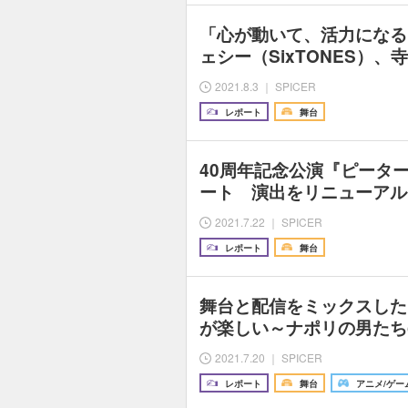
「心が動いて、活力になる
ェシー（SixTONES）
2021.8.3 ｜ SPICER
レポート
舞台
40周年記念公演『ピータ
ート 演出をリニューアル
2021.7.22 ｜ SPICER
レポート
舞台
舞台と配信をミックスした
が楽しい～ナポリの男たち
2021.7.20 ｜ SPICER
レポート
舞台
アニメ/ゲー