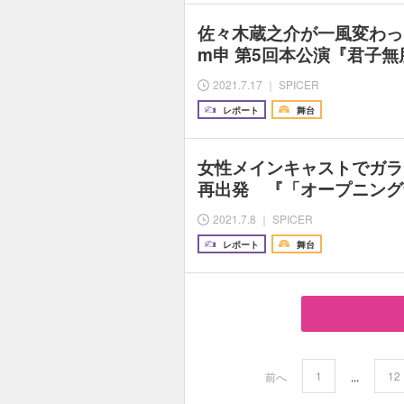
佐々木蔵之介が一風変わっ
m申 第5回本公演『君子
2021.7.17 ｜ SPICER
レポート
舞台
女性メインキャストでガラ
再出発 『「オープニング
2021.7.8 ｜ SPICER
レポート
舞台
1
12
前へ
...