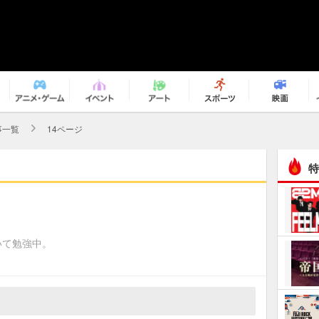
事一覧
14ページ
特
いて勉強中。