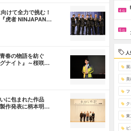
4
ューに向けて全力で挑む！
位
者 NINJAPAN…
5
位
人
い青春の物語を紡ぐ
グナイト』～桜咲…
展
美
フ
いに包まれた作品
ク
製作発表に柄本明…
東
ピ