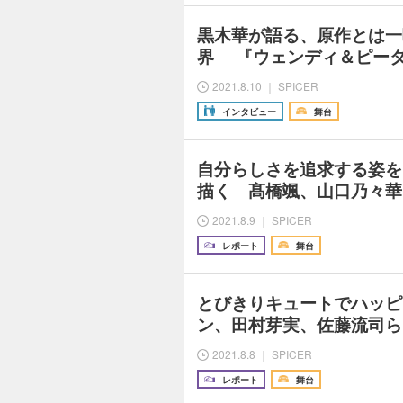
黒木華が語る、原作とは一
界 『ウェンディ＆ピー
2021.8.10 ｜ SPICER
インタビュー
舞台
自分らしさを追求する姿を
描く 髙橋颯、山口乃々華
2021.8.9 ｜ SPICER
レポート
舞台
とびきりキュートでハッピ
ン、田村芽実、佐藤流司ら
2021.8.8 ｜ SPICER
レポート
舞台