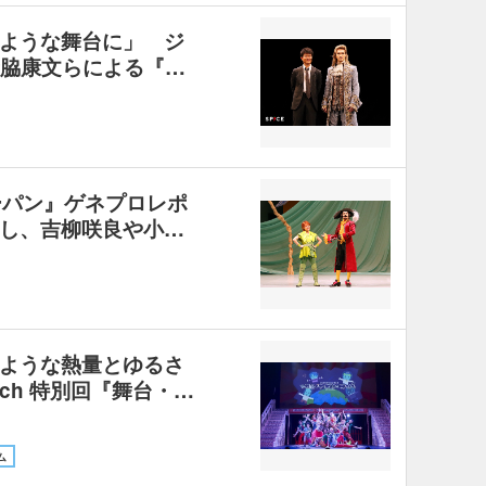
ような舞台に」 ジ
、寺脇康文らによる『…
ーパン』ゲネプロレポ
し、吉柳咲良や小…
ような熱量とゆるさ
ch 特別回『舞台・…
ム