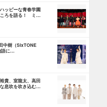
ハッピーな青春学園
ころを語る！ ミ…
田中樹（SixTONE
物語に…
裕貴、室龍太、高田
な息吹を吹き込む…