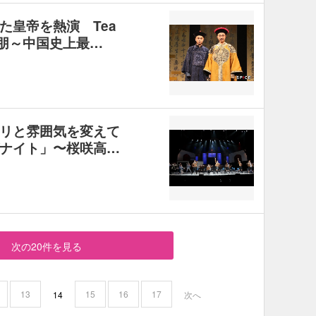
た皇帝を熱演 Tea
無朋～中国史上最…
リと雰囲気を変えて
ナイト」〜桜咲高…
次の20件を見る
13
15
16
17
14
次へ