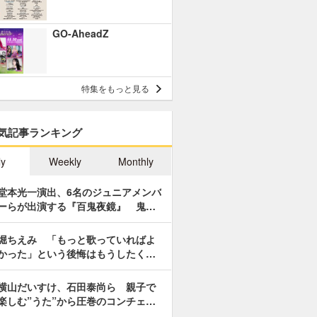
GO-AheadZ
特集をもっと見る
気記事ランキング
ly
Weekly
Monthly
堂本光一演出、6名のジュニアメンバ
ーらが出演する『百鬼夜鏡』 鬼…
堀ちえみ 「もっと歌っていればよ
かった」という後悔はもうしたく…
横山だいすけ、石田泰尚ら 親子で
楽しむ”うた”から圧巻のコンチェ…