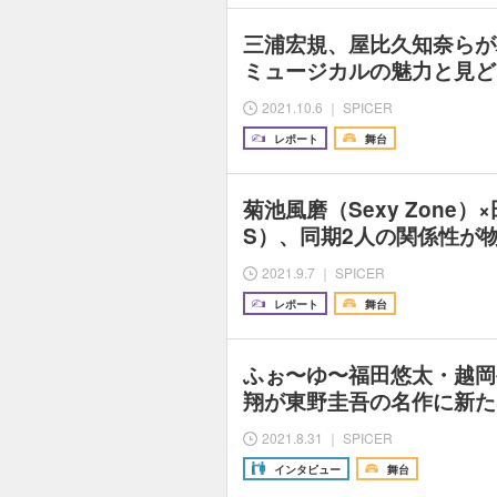
三浦宏規、屋比久知奈らが
ミュージカルの魅力と見ど
2021.10.6 ｜ SPICER
レポート
舞台
菊池風磨（Sexy Zone）×
S）、同期2人の関係性が
2021.9.7 ｜ SPICER
レポート
舞台
ふぉ〜ゆ〜福田悠太・越岡
翔が東野圭吾の名作に新た
2021.8.31 ｜ SPICER
インタビュー
舞台