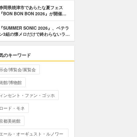
静岡県焼津市であらたな夏フェス
『BON BON BON 2026』が開催…
『SUMMER SONIC 2026』、ベテラ
ン3組の懐メロだけで終わらないラ…
気のキーワード
示会/博覧会/展覧会
術館/博物館
ィンセント・ファン・ゴッホ
ロード・モネ
京都美術館
エール・オーギュスト・ルノワー