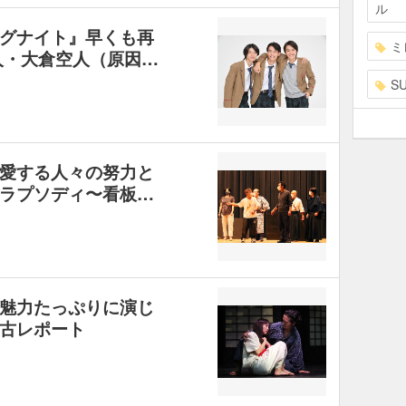
ル
グナイト』早くも再
ミ
人・大倉空人（原因…
S
愛する人々の努力と
秦ラプソディ〜看板…
魅力たっぷりに演じ
古レポート