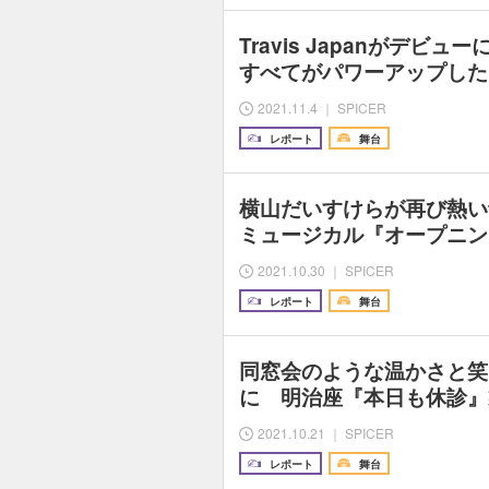
Travis Japanがデビ
すべてがパワーアップした『虎
2021.11.4 ｜ SPICER
レポート
舞台
横山だいすけらが再び熱
ミュージカル『オープニン
2021.10.30 ｜ SPICER
レポート
舞台
同窓会のような温かさと笑
に 明治座『本日も休診』
2021.10.21 ｜ SPICER
レポート
舞台