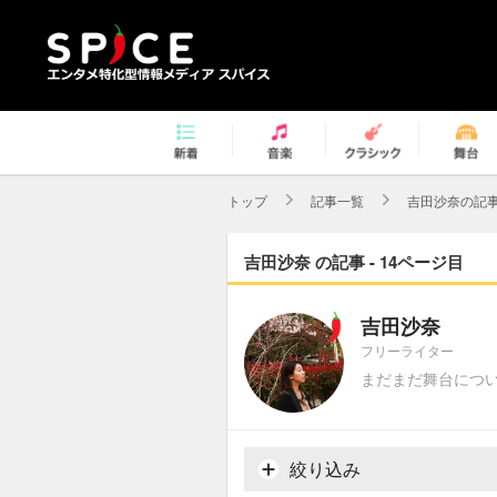
トップ
記事一覧
吉田沙奈の記
吉田沙奈 の記事 - 14ページ目
吉田沙奈
フリーライター
まだまだ舞台につ
絞り込み