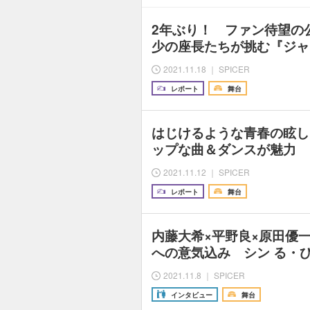
2年ぶり！ ファン待望の
少の座長たちが挑む『ジャ
2021.11.18 ｜ SPICER
レポート
舞台
はじけるような青春の眩し
ップな曲＆ダンスが魅力 
2021.11.12 ｜ SPICER
レポート
舞台
内藤大希×平野良×原田優
への意気込み シン る・ひ
2021.11.8 ｜ SPICER
インタビュー
舞台