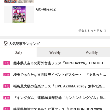
GO-AheadZ
特集をもっと見る
人気記事ランキング
Daily
Weekly
Monthly
熊本県人吉市の野外音楽フェス『Rural Act'26』TENDOU…
1
位
埼玉であらたな文具販売イベントがスタート 『まるっと…
2
位
福島最大級の音楽フェス『LIVE AZUMA 2026』無料で楽…
3
位
『キングダム』連載20周年記念「キンキンキングダム」渋…
4
位
静岡県焼津市であらたな夏フェス『BON BON BON 2026…
5
位