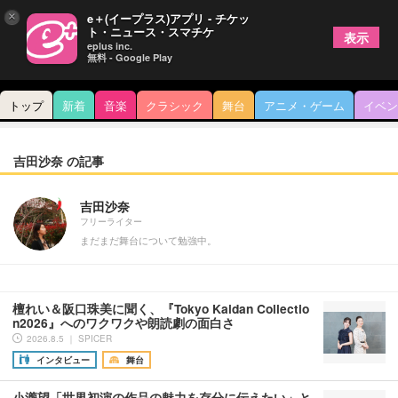
×
e＋(イープラス)アプリ - チケッ
ト・ニュース・スマチケ
表示
eplus inc.
無料 - Google Play
トップ
新着
音楽
クラシック
舞台
アニメ・ゲーム
イベン
吉田沙奈 の記事
吉田沙奈
フリーライター
まだまだ舞台について勉強中。
檀れい＆阪口珠美に聞く、『Tokyo Kaidan Collectio
n2026』へのワクワクや朗読劇の面白さ
2026.8.5 ｜ SPICER
インタビュー
舞台
小瀧望「世界初演の作品の魅力を存分に伝えたい」と