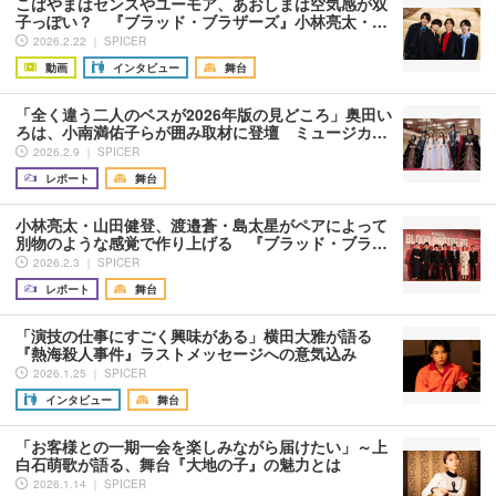
こばやまはセンスやユーモア、あおしまは空気感が双
子っぽい？ 『ブラッド・ブラザーズ』小林亮太・…
2026.2.22 ｜ SPICER
動画
インタビュー
舞台
「全く違う二人のベスが2026年版の見どころ」奥田い
ろは、小南満佑子らが囲み取材に登壇 ミュージカ…
2026.2.9 ｜ SPICER
レポート
舞台
小林亮太・山田健登、渡邉蒼・島太星がペアによって
別物のような感覚で作り上げる 『ブラッド・ブラ…
2026.2.3 ｜ SPICER
レポート
舞台
「演技の仕事にすごく興味がある」横田大雅が語る
『熱海殺人事件』ラストメッセージへの意気込み
2026.1.25 ｜ SPICER
インタビュー
舞台
「お客様との一期一会を楽しみながら届けたい」～上
白石萌歌が語る、舞台『大地の子』の魅力とは
2026.1.14 ｜ SPICER