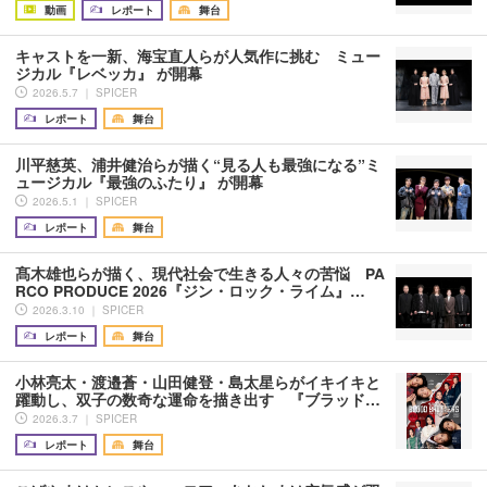
動画
レポート
舞台
キャストを一新、海宝直人らが人気作に挑む ミュー
ジカル『レベッカ』 が開幕
2026.5.7 ｜ SPICER
レポート
舞台
川平慈英、浦井健治らが描く“見る人も最強になる”ミ
ュージカル『最強のふたり』 が開幕
2026.5.1 ｜ SPICER
レポート
舞台
髙木雄也らが描く、現代社会で生きる人々の苦悩 PA
RCO PRODUCE 2026『ジン・ロック・ライム』…
2026.3.10 ｜ SPICER
レポート
舞台
小林亮太・渡邉蒼・山田健登・島太星らがイキイキと
躍動し、双子の数奇な運命を描き出す 『ブラッド…
2026.3.7 ｜ SPICER
レポート
舞台