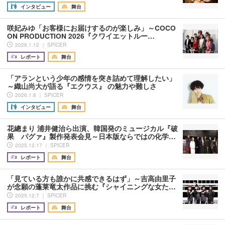
インタビュー
舞台
咲妃みゆ「お客様にお届けするのが楽しみ」～COCO
ON PRODUCTION 2026『クワイエットルー…
2026.1.12 ｜ SPICER
レポート
舞台
「アランという少年の感情を突き詰めて理解したい」
～織山尚大が語る『エクウス』 の魅力や難しさ
2026.1.8 ｜ SPICER
インタビュー
舞台
花總まり 浦井健治ら出演、韓国発のミュージカル『破
果 パグァ』製作発表会見～日本版ならではの化学…
2025.12.17 ｜ SPICER
レポート
舞台
「見ている方も誰かに共感できるはず」～吉高由里子
が念願の蓬莱竜太作品に挑む『シャイニングな女た…
2025.12.7 ｜ SPICER
レポート
舞台