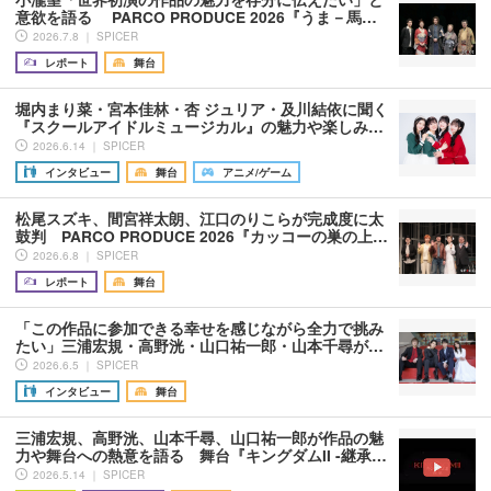
意欲を語る PARCO PRODUCE 2026『うま－馬…
2026.7.8 ｜ SPICER
レポート
舞台
堀内まり菜・宮本佳林・杏 ジュリア・及川結依に聞く
『スクールアイドルミュージカル』の魅力や楽しみ…
2026.6.14 ｜ SPICER
インタビュー
舞台
アニメ/ゲーム
松尾スズキ、間宮祥太朗、江口のりこらが完成度に太
鼓判 PARCO PRODUCE 2026『カッコーの巣の上…
2026.6.8 ｜ SPICER
レポート
舞台
「この作品に参加できる幸せを感じながら全力で挑み
たい」三浦宏規・高野洸・山口祐一郎・山本千尋が…
2026.6.5 ｜ SPICER
インタビュー
舞台
三浦宏規、高野洸、山本千尋、山口祐一郎が作品の魅
力や舞台への熱意を語る 舞台『キングダムII -継承…
2026.5.14 ｜ SPICER