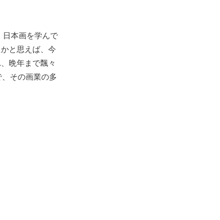
、日本画を学んで
たかと思えば、今
れ、晩年まで飄々
で、その画業の多