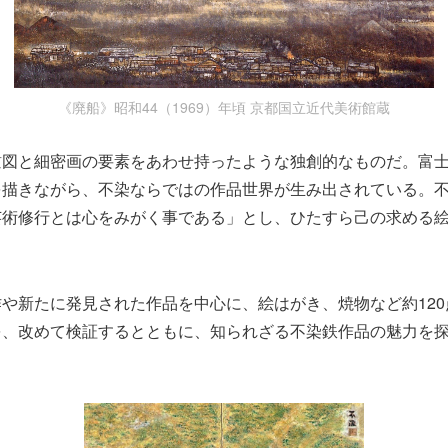
《廃船》昭和44（1969）年頃 京都国立近代美術館蔵
瞰図と細密画の要素をあわせ持ったような独創的なものだ。富
を描きながら、不染ならではの作品世界が生み出されている。
芸術修行とは心をみがく事である」とし、ひたすら己の求める
や新たに発見された作品を中心に、絵はがき、焼物など約12
を、改めて検証するとともに、知られざる不染鉄作品の魅力を