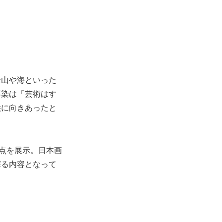
士山や海といった
不染は「芸術はす
絵に向きあったと
0点を展示。日本画
探る内容となって