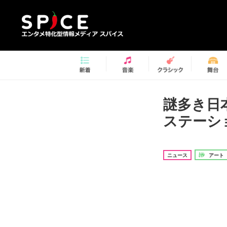
謎多き日
ステーシ
ニュース
アート