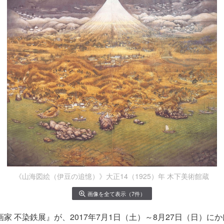
《山海図絵（伊豆の追憶）》大正14（1925）年 木下美術館蔵
画像を全て表示（7件）
画家 不染鉄展』が、2017年7月1日（土）～8月27日（日）に