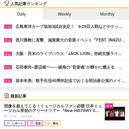
人気記事ランキング
Daily
Weekly
Monthly
広島東洋カープ追加3試合決定！ 9/25巨人戦などチケッ…
1
位
西川貴教に直撃、滋賀最大の音楽イベント『FEST. INAZU…
2
位
大阪・茨木のライブハウス「JACK LION」存続支援ライ…
3
位
石田泰尚×渡辺雄一――破格の“音楽魂”が静かに燃える …
4
位
坂本冬美、歌手生活40周年記念でおくる明治座公演のメイ…
5
位
最新記事
想像を超えてくる！ミュージカルファン必聴 日本ミュ
NEW
ージカル界初のアリーナツアー『New HISTORY C…
13:00 ｜ SPICER
レポート
音楽
舞台