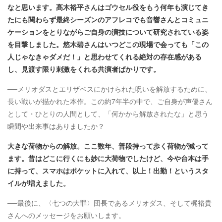
なと思います。髙木裕平​さんはゴウセル役をもう何年も演じてき
たにも関わらず最終シーズンのアフレコでも音響さんとコミュニ
ケーションをとりながらご自身の演技について研究されている姿
を目撃しました。悠木碧さんはいつどこの現場で会っても「この
人じゃなきゃダメだ！」と思わせてくれる絶対の存在感がある
し、見渡す限り刺激をくれる共演者ばかりです。​
──メリオダスとエリザベスにかけられた呪いを解放するために、
長い戦いが描かれた本作。この約7年半の中で、ご自身が声優さん
として・ひとりの人間として、「何かから解放されたな」と思う
瞬間や出来事はありましたか？
大きな荷物からの解放。ここ数年、普段持って歩く荷物が減って
ます。昔はどこに行くにも妙に大荷物でしたけど、今や台本は手
に持って、スマホはポケットに入れて、以上！出勤！というスタ
イルが増えました。​
──最後に、〈七つの大罪〉団長であるメリオダス、そして梶裕貴
さんへのメッセージをお願いします。