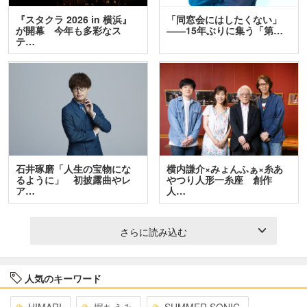
『スタクラ 2026 in 横浜』
「同窓会にはしたくない」
が開幕 今年も多彩なス
――15年ぶりに集う「第…
テ…
石井琢磨「人生の宝物にな
横内謙介×みょんふぁ×糸あ
るように」 初披露曲やレ
やつり人形一糸座 創作
ア…
人…
さらに読み込む
人気のキーワード