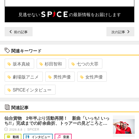
見逃せない
の最新情報をお届けします
前の記事
次の記事
関連キーワード
坂本真綾
杉田智和
七つの大罪
劇場版アニメ
男性声優
女性声優
SPICEインタビュー
関連記事
仙台貨物 2年半ぶり活動再開！ 新曲「いっち! いっ
ち!!」完成までの紆余曲折、トゥアーの見どころと…
2026.8.8 ｜ SPICER
動画
インタビュー
音楽