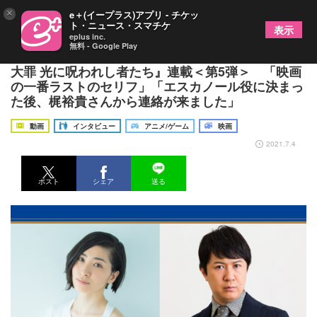
×
e＋(イープラス)アプリ - チケッ
ト・ニュース・スマチケ
表示
eplus inc.
無料 - Google Play
坂本真綾＆杉田智和インタビュー『劇場版 七つの
大罪 光に呪われし者たち』連載＜第5弾＞ 「映画
の一番ラストのセリフ」「エスカノール役に決まっ
た後、梶裕貴さんから連絡が来ました」
動画
インタビュー
アニメ/ゲーム
映画
2021.7.4
ポスト
シェア
送る