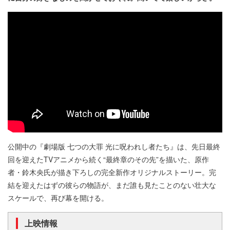
公開中の『劇場版 七つの大罪 光に呪われし者たち』は、先日最終
回を迎えたTVアニメから続く“最終章のその先”を描いた、原作
者・鈴木央氏が描き下ろしの完全新作オリジナルストーリー。完
結を迎えたはずの彼らの物語が、まだ誰も見たことのない壮大な
スケールで、再び幕を開ける。
上映情報