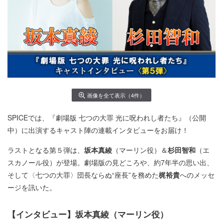
画像を全て表示（4件）
SPICEでは、『劇場版 七つの大罪 光に呪われし者たち』（公開
中）に出演するキャスト陣の連載インタビューをお届け！
ラストとなる第５弾は、
坂本真綾
（マーリン役）＆
杉田智和
（エ
スカノール役）が登場。劇場版の見どころや、約7年半の思い出、
そして〈七つの大罪〉団長ならぬ“座長”を務めた
梶裕貴
へのメッセ
ージを訊いた。
【インタビュー】
坂本真綾
（マーリン役）