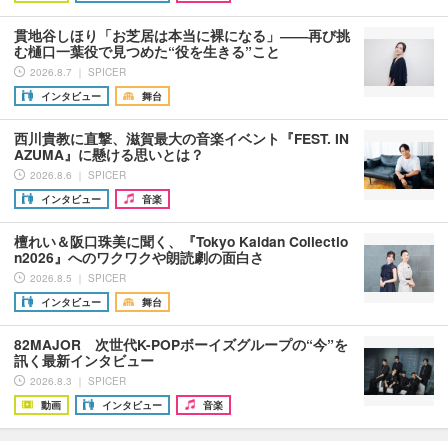
貫地谷しほり「お芝居は本当に裸になる」――再び挑
む樋口一葉役で見つめた“役を生きる”こと
2026.8.7 ｜ SPICER
インタビュー
舞台
西川貴教に直撃、滋賀最大の音楽イベント『FEST. IN
AZUMA』に懸ける思いとは？
2026.8.6 ｜ SPICER
インタビュー
音楽
檀れい＆阪口珠美に聞く、『Tokyo Kaidan Collectio
n2026』へのワクワクや朗読劇の面白さ
2026.8.5 ｜ SPICER
インタビュー
舞台
82MAJOR 次世代K-POPボーイズグループの“今”を
訊く最新インタビュー
2026.8.3 ｜ SPICER
動画
インタビュー
音楽