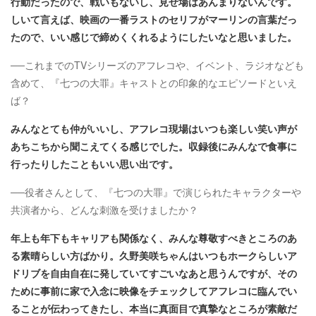
行動だったので、戦いもないし、見せ場はあんまりないんです。
しいて言えば、映画の一番ラストのセリフがマーリンの言葉だっ
たので、いい感じで締めくくれるようにしたいなと思いました。​
──これまでのTVシリーズのアフレコや、イベント、ラジオなども
含めて、『七つの大罪』キャストとの印象的なエピソードといえ
ば？
みんなとても仲がいいし、アフレコ現場はいつも楽しい笑い声が
あちこちから聞こえてくる感じでした。収録後にみんなで食事に
行ったりしたこともいい思い出です。​
──役者さんとして、『七つの大罪』で演じられたキャラクターや
共演者から、どんな刺激を受けましたか？
年上も年下もキャリアも関係なく、みんな尊敬すべきところのあ
る素晴らしい方ばかり。久野美咲ちゃんはいつもホークらしいア
ドリブを自由自在に発していてすごいなあと思うんですが、その
ために事前に家で入念に映像をチェックしてアフレコに臨んでい
ることが伝わってきたし、本当に真面目で真摯なところが素敵だ