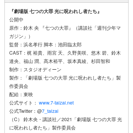
『劇場版 七つの大罪 光に呪われし者たち』
公開中
原作：鈴木 央 『七つの大罪』（講談社「週刊少年マ
ガジン」）
監督：浜名孝行 脚本：池田臨太郎
CAST：梶 裕貴、雨宮 天、久野美咲、悠木 碧、鈴木
達央、福山 潤、髙木裕平、坂本真綾、杉田智和
制作：スタジオディーン
製作：「劇場版 七つの大罪 光に呪われし者たち」製
作委員会
配給：東映
公式サイト：
www.7-taizai.net
公式Twitter：@
7_taizai
（C） 鈴木央・講談社／2021「劇場版 七つの大罪 光
に呪われし者たち」製作委員会