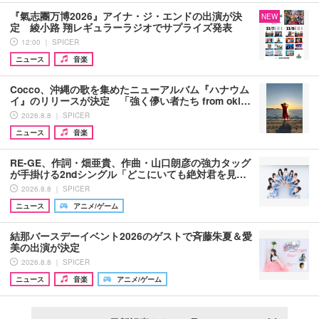
『氣志團万博2026』アイナ・ジ・エンドの出演が決
NEW
定 綾小路 翔レギュラーラジオでサプライズ発表
12:00 ｜ SPICER
ニュース
音楽
Cocco、沖縄の歌を集めたニューアルバム『ハナウム
イ』のリリースが決定 「強く儚い者たち from oki…
2026.8.8 ｜ SPICER
ニュース
音楽
RE-GE、作詞・畑亜貴、作曲・山口朗彦の強力タッグ
が手掛ける2ndシングル「どこにいても絶対君を見…
2026.8.8 ｜ SPICER
ニュース
アニメ/ゲーム
結那バースデーイベント2026のゲストで斉藤朱夏＆愛
美の出演が決定
2026.8.8 ｜ SPICER
ニュース
音楽
アニメ/ゲーム