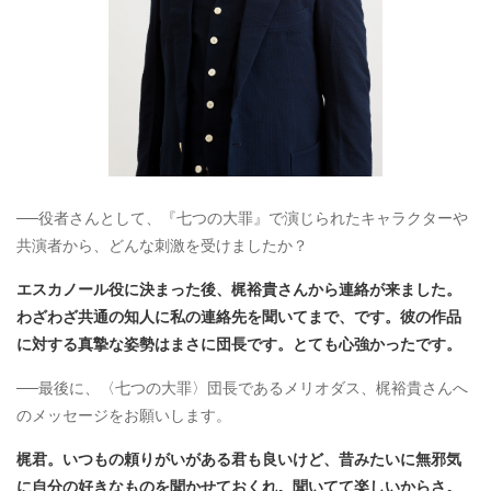
──役者さんとして、『七つの大罪』で演じられたキャラクターや
共演者から、どんな刺激を受けましたか？
エスカノール役に決まった後、梶裕貴さんから連絡が来ました。
わざわざ共通の知人に私の連絡先を聞いてまで、です。彼の作品
に対する真摯な姿勢はまさに団長です。とても心強かったです。
──最後に、〈七つの大罪〉団長であるメリオダス、梶裕貴さんへ
のメッセージをお願いします。
梶君。いつもの頼りがいがある君も良いけど、昔みたいに無邪気
に自分の好きなものを聞かせておくれ。聞いてて楽しいからさ。​