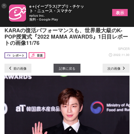
×
e＋(イープラス)アプリ - チケッ
ト・ニュース・スマチケ
表示
eplus inc.
無料 - Google Play
IVE、Kep1erら“第4世代”のコラボレーションや
KARAの復活パフォーマンスも、世界最大級のK-
POP授賞式『2022 MAMA AWARDS』1日目レポー
トの画像11/76
SPICER
2022.11.30
レポート
音楽
前の画像
記事に戻る
次の画像