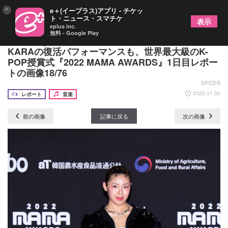
×
e＋(イープラス)アプリ - チケッ
ト・ニュース・スマチケ
表示
eplus inc.
無料 - Google Play
IVE、Kep1erら“第4世代”のコラボレーションや
KARAの復活パフォーマンスも、世界最大級のK-
POP授賞式『2022 MAMA AWARDS』1日目レポー
トの画像18/76
SPICER
2022.11.30
レポート
音楽
前の画像
記事に戻る
次の画像