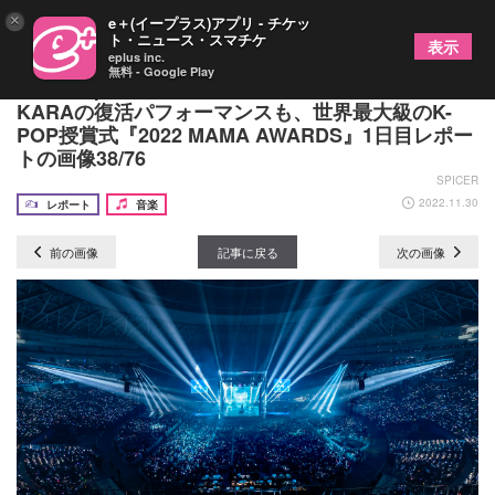
×
e＋(イープラス)アプリ - チケッ
ト・ニュース・スマチケ
表示
eplus inc.
無料 - Google Play
IVE、Kep1erら“第4世代”のコラボレーションや
KARAの復活パフォーマンスも、世界最大級のK-
POP授賞式『2022 MAMA AWARDS』1日目レポー
トの画像38/76
SPICER
2022.11.30
レポート
音楽
前の画像
記事に戻る
次の画像