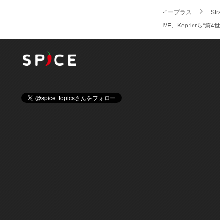
イープラス
Str
IVE、Kep1erら“