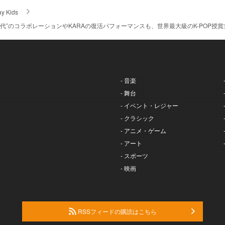
ay Kids
第4世代”のコラボレーションやKARAの復活パフォーマンスも、世界最大級のK-POP授賞式『
- 音楽
- 舞台
- イベント・レジャー
- クラシック
- アニメ・ゲーム
- アート
- スポーツ
- 映画
RSSフィードの購読はこちら