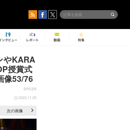
ンやKARA
OP授賞式
像53/76
SPICER
2022.11.30
次の画像