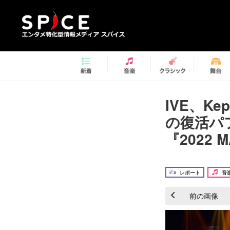
IVE、K
の復活パ
『2022 
レポート
音
前の画像