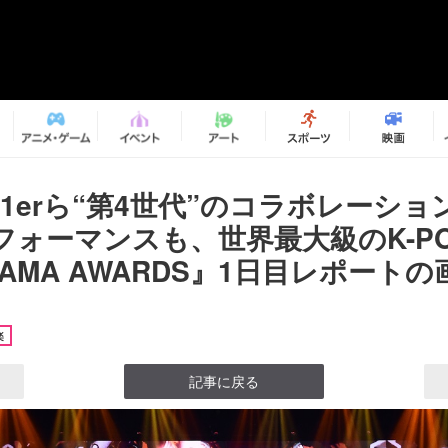
ep1erら“第4世代”のコラボレーショ
フォーマンスも、世界最大級のK-P
MAMA AWARDS』1日目レポートの画
楽
記事に戻る