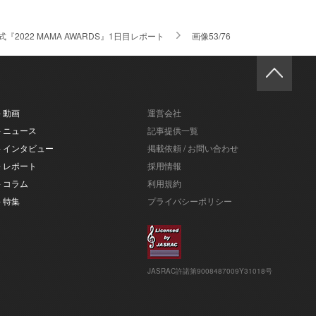
2022 MAMA AWARDS』1日目レポート
画像53/76
- 動画
運営会社
- ニュース
記事提供一覧
- インタビュー
掲載依頼 / お問い合わせ
- レポート
採用情報
- コラム
利用規約
- 特集
プライバシーポリシー
JASRAC許諾第9008487009Y31018号