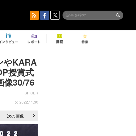
ンやKARA
OP授賞式
像30/76
SPICER
2022.11.30
次の画像