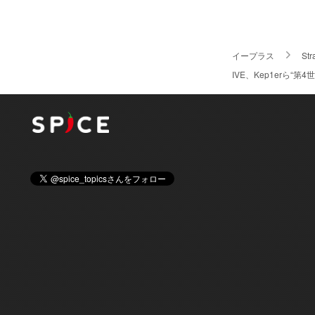
イープラス
Str
IVE、Kep1erら“