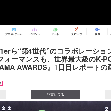
ep1erら“第4世代”のコラボレーショ
フォーマンスも、世界最大級のK-P
MAMA AWARDS』1日目レポートの画
楽
記事に戻る