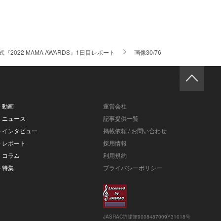
2022 MAMA AWARDS』1日目レポート
画像30/76
- 動画
運営会社
- ニュース
記事提供一覧
- インタビュー
掲載依頼 / お問い合わせ
- レポート
採用情報
- コラム
利用規約
- 特集
プライバシーポリシー
JASRAC許諾第9008487009Y31018号