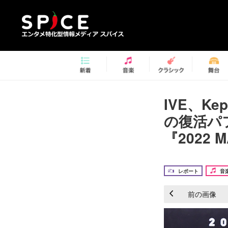
IVE、K
の復活パ
『2022 
レポート
音
前の画像