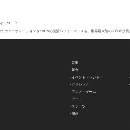
ay Kids
第4世代”のコラボレーションやKARAの復活パフォーマンスも、世界最大級のK-POP授賞式『
- 音楽
- 舞台
- イベント・レジャー
- クラシック
- アニメ・ゲーム
- アート
- スポーツ
- 映画