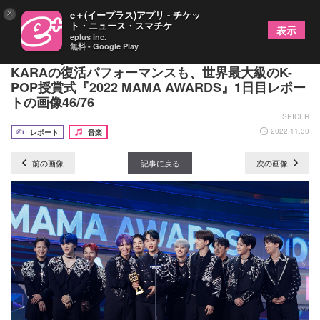
×
e＋(イープラス)アプリ - チケッ
ト・ニュース・スマチケ
表示
eplus inc.
無料 - Google Play
IVE、Kep1erら“第4世代”のコラボレーションや
KARAの復活パフォーマンスも、世界最大級のK-
POP授賞式『2022 MAMA AWARDS』1日目レポー
トの画像46/76
SPICER
2022.11.30
レポート
音楽
前の画像
記事に戻る
次の画像