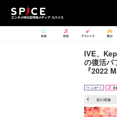
IVE、K
の復活パ
『2022 
レポート
音
前の画像