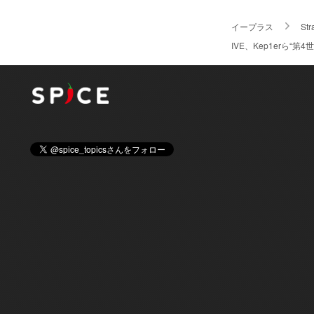
イープラス
Str
IVE、Kep1erら“