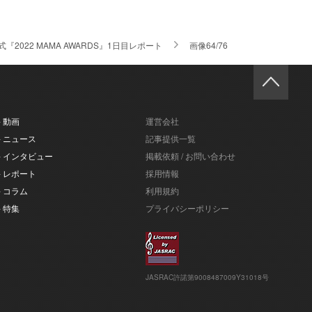
2022 MAMA AWARDS』1日目レポート
画像64/76
- 動画
運営会社
- ニュース
記事提供一覧
- インタビュー
掲載依頼 / お問い合わせ
- レポート
採用情報
- コラム
利用規約
- 特集
プライバシーポリシー
JASRAC許諾第9008487009Y31018号