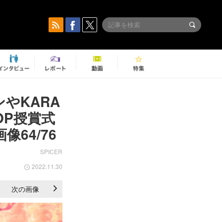
ンやKARA
OP授賞式
像64/76
SPICER
2022.11.30
次の画像