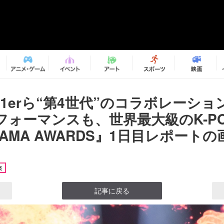
ep1erら“第4世代”のコラボレーショ
フォーマンスも、世界最大級のK-P
MAMA AWARDS』1日目レポートの画
楽
記事に戻る