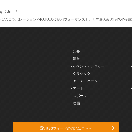
ay Kids
第4世代”のコラボレーションやKARAの復活パフォーマンスも、世界最大級のK-POP授賞式『
- 音楽
- 舞台
- イベント・レジャー
- クラシック
- アニメ・ゲーム
- アート
- スポーツ
- 映画
RSSフィードの購読はこちら