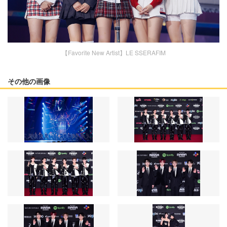
【Favorite New Artist】LE SSERAFIM
その他の画像