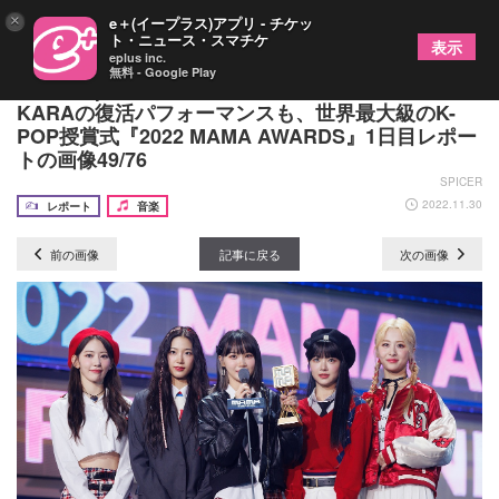
×
e＋(イープラス)アプリ - チケッ
ト・ニュース・スマチケ
表示
eplus inc.
無料 - Google Play
IVE、Kep1erら“第4世代”のコラボレーションや
KARAの復活パフォーマンスも、世界最大級のK-
POP授賞式『2022 MAMA AWARDS』1日目レポー
トの画像49/76
SPICER
2022.11.30
レポート
音楽
前の画像
記事に戻る
次の画像