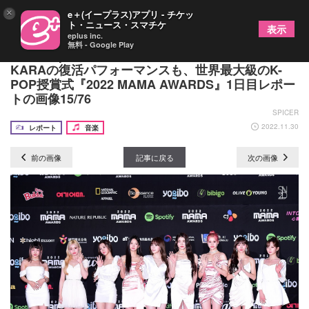
×
e＋(イープラス)アプリ - チケッ
ト・ニュース・スマチケ
表示
eplus inc.
無料 - Google Play
IVE、Kep1erら“第4世代”のコラボレーションや
KARAの復活パフォーマンスも、世界最大級のK-
POP授賞式『2022 MAMA AWARDS』1日目レポー
トの画像15/76
SPICER
2022.11.30
レポート
音楽
前の画像
記事に戻る
次の画像