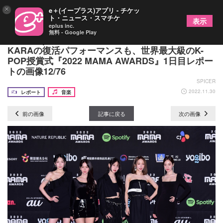
×
e＋(イープラス)アプリ - チケッ
ト・ニュース・スマチケ
表示
eplus inc.
無料 - Google Play
IVE、Kep1erら“第4世代”のコラボレーションや
KARAの復活パフォーマンスも、世界最大級のK-
POP授賞式『2022 MAMA AWARDS』1日目レポー
トの画像12/76
SPICER
2022.11.30
レポート
音楽
前の画像
記事に戻る
次の画像