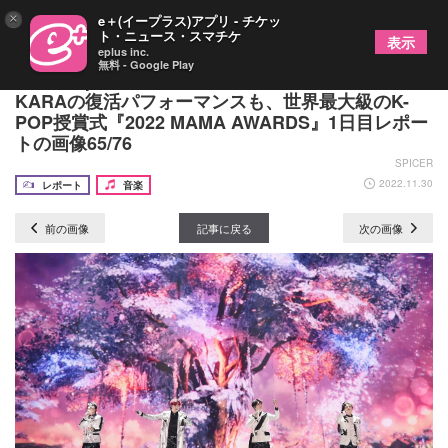
×
e＋(イープラス)アプリ - チケッ
ト・ニュース・スマチケ
表示
eplus inc.
無料 - Google Play
IVE、Kep1erら“第4世代”のコラボレーションや
KARAの復活パフォーマンスも、世界最大級のK-
POP授賞式『2022 MAMA AWARDS』1日目レポー
トの画像65/76
SPICER
2022.11.30
レポート
音楽
前の画像
記事に戻る
次の画像