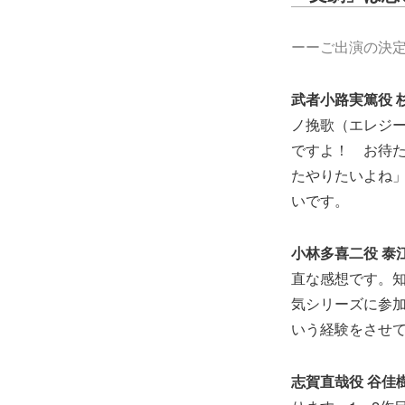
ーーご出演の決
武者小路実篤役 
ノ挽歌（エレジー
ですよ！ お待
たやりたいよね
いです。
小林多喜二役 泰
直な感想です。
気シリーズに参
いう経験をさせ
志賀直哉役 谷佳