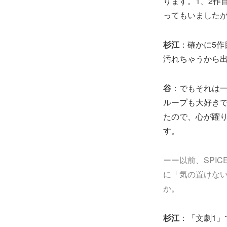
ります。1、2作
ってもいました
杉江
：確かに5
汚れちゃうから
谷
：でもそれは
ループも大好き
たので、心が躍
す。
ーー以前、SPI
に「気の置けな
か。
杉江
：「文劇1」