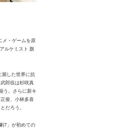
ニメ・ゲームを原
アルケミスト 旗
に瀕した世界に抗
島武郎役は杉咲真
揃う。さらに新キ
新正俊、小林多喜
ことだろう。
劇7」が初めての