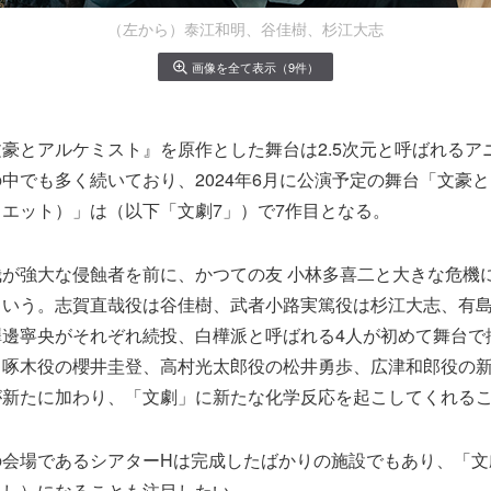
（左から）泰江和明、谷佳樹、杉江大志
画像を全て表示（9件）
豪とアルケミスト』を原作とした舞台は2.5次元と呼ばれるア
中でも多く続いており、2024年6月に公演予定の舞台「文豪と
エット）」は（以下「文劇7」）で7作目となる。
が強大な侵蝕者を前に、かつての友 小林多喜二と大きな危機
という。志賀直哉役は谷佳樹、武者小路実篤役は杉江大志、有
澤邊寧央がそれぞれ続投、白樺派と呼ばれる4人が初めて舞台で
川啄木役の櫻井圭登、高村光太郎役の松井勇歩、広津和郎役の
が新たに加わり、「文劇」に新たな化学反応を起こしてくれる
会場であるシアターHは完成したばかりの施設でもあり、「文
とし）になることも注目したい。