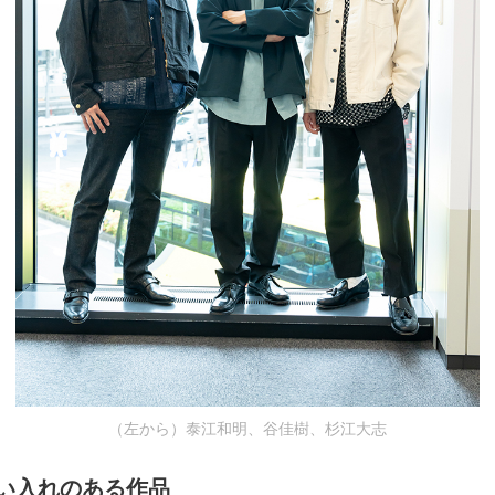
（左から）泰江和明、谷佳樹、杉江大志
い入れのある作品