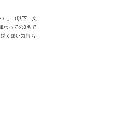
ツ）」（以下「文
加わっての3名で
と鋭く熱い気持ち