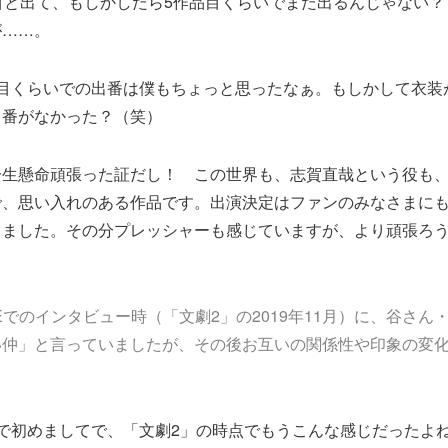
目と出て、もしかしたら5作品目くらいでまた出るんじゃない
が……。
作目くらいでの出番は僕もちょっと思ったなぁ。もしかして衣装
出番がなかった？（笑）
一生懸命頑張った証だし！ この世界も、志賀直哉という役も
で、思い入れのある作品です。出演決定はファンのみなさまに
りました。その分プレッシャーも感じていますが、より頑張ろ
CEでのインタビュー時（「文劇2」の2019年11月）に、谷さん
い仲」と言っていましたが、その後お互いの関係性や印象の変
で初めましてで、「文劇2」の時点でもうこんな感じだったよ