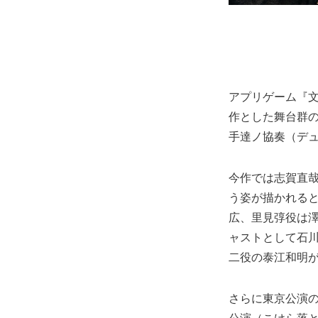
アプリゲーム『文
作とした舞台群の
手達ノ協奏（デュ
今作では志賀直哉
う姿が描かれる
広、里見弴役は
ャストとして石
二役の泰江和明
さらに東京公演の
公演（こけら落