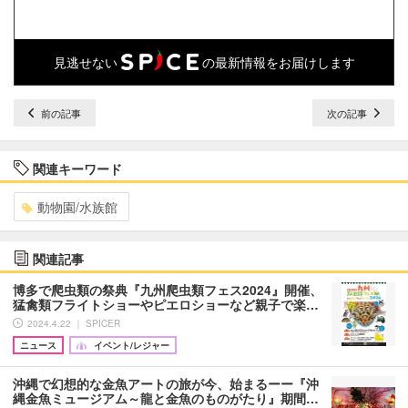
見逃せない
の最新情報をお届けします
前の記事
次の記事
関連キーワード
動物園/水族館
関連記事
博多で爬虫類の祭典『九州爬虫類フェス2024』開催、
猛禽類フライトショーやピエロショーなど親子で楽…
2024.4.22 ｜ SPICER
ニュース
イベント/レジャー
沖縄で幻想的な金魚アートの旅が今、始まるーー『沖
縄金魚ミュージアム～龍と金魚のものがたり』期間…