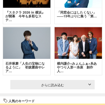
『スタクラ 2026 in 横浜』
「同窓会にはしたくない」
が開幕 今年も多彩なス
――15年ぶりに集う「第…
テ…
石井琢磨「人生の宝物にな
横内謙介×みょんふぁ×糸あ
るように」 初披露曲やレ
やつり人形一糸座 創作
ア…
人…
さらに読み込む
人気のキーワード