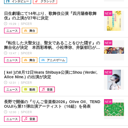
インタビュー
クラシック
日生劇場にて14年ぶり、歌舞伎公演『四月陽春歌舞
NEW
伎』の上演が27年に決定
15:29 ｜ SPICER
ニュース
舞台
『転生した大聖女は、聖女であることをひた隠す』の
NEW
舞台化が決定 本西彩希帆、小松準弥、井阪郁巳が…
13:47 ｜ SPICER
ニュース
舞台
アニメ/ゲーム
[ kei ]の8月12日Veats Shibuya公演にShou (Verde/,
NEW
Alice Nine.) の出演が決定
12:31 ｜ SPICER
ニュース
動画
音楽
長野で開催の『りんご音楽祭2026』Olive Oil、TEND
NEW
OUJIら第11弾出演アーティスト（16組）を発表
12:00 ｜ SPICER
ニュース
音楽