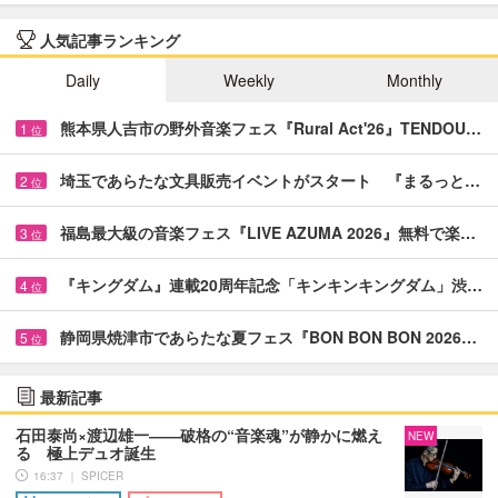
人気記事ランキング
Daily
Weekly
Monthly
熊本県人吉市の野外音楽フェス『Rural Act'26』TENDOU…
1
位
埼玉であらたな文具販売イベントがスタート 『まるっと…
2
位
福島最大級の音楽フェス『LIVE AZUMA 2026』無料で楽…
3
位
『キングダム』連載20周年記念「キンキンキングダム」渋…
4
位
静岡県焼津市であらたな夏フェス『BON BON BON 2026…
5
位
最新記事
石田泰尚×渡辺雄一――破格の“音楽魂”が静かに燃え
NEW
る 極上デュオ誕生
16:37 ｜ SPICER