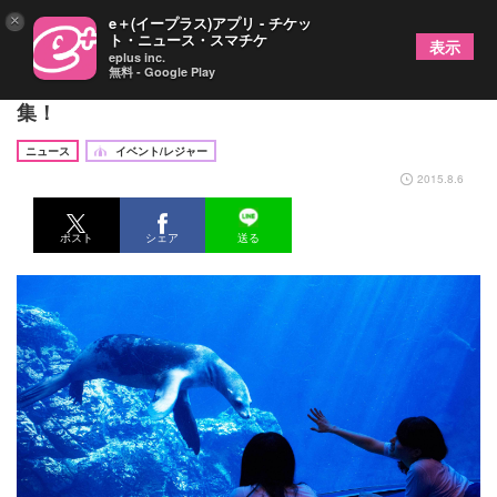
×
e＋(イープラス)アプリ - チケッ
ト・ニュース・スマチケ
表示
eplus inc.
無料 - Google Play
海遊館にてオトナのためのお泊りスクール参加者募
集！
ニュース
イベント/レジャー
2015.8.6
ポスト
シェア
送る