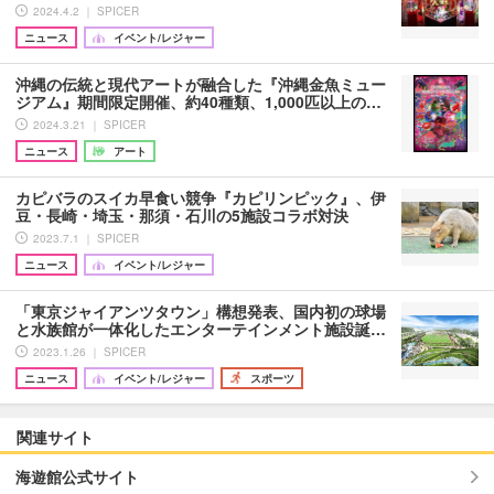
2024.4.2 ｜ SPICER
ニュース
イベント/レジャー
沖縄の伝統と現代アートが融合した『沖縄金魚ミュー
ジアム』期間限定開催、約40種類、1,000匹以上の…
2024.3.21 ｜ SPICER
ニュース
アート
カピバラのスイカ早食い競争『カピリンピック』、伊
豆・長崎・埼玉・那須・石川の5施設コラボ対決
2023.7.1 ｜ SPICER
ニュース
イベント/レジャー
「東京ジャイアンツタウン」構想発表、国内初の球場
と水族館が一体化したエンターテインメント施設誕…
2023.1.26 ｜ SPICER
ニュース
イベント/レジャー
スポーツ
関連サイト
海遊館公式サイト