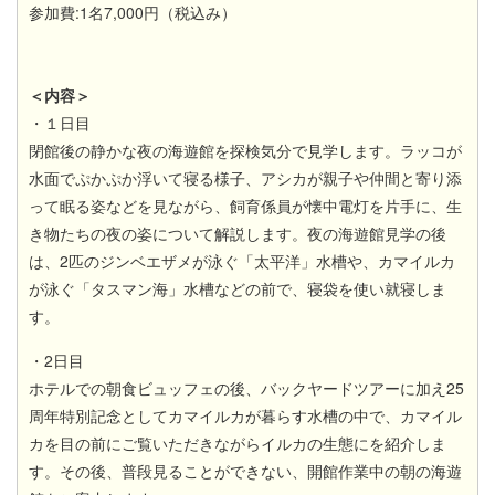
参加費:1名7,000円（税込み）
＜内容＞
・１日目
閉館後の静かな夜の海遊館を探検気分で見学します。ラッコが
水面でぷかぷか浮いて寝る様子、アシカが親子や仲間と寄り添
って眠る姿などを見ながら、飼育係員が懐中電灯を片手に、生
き物たちの夜の姿について解説します。夜の海遊館見学の後
は、2匹のジンベエザメが泳ぐ「太平洋」水槽や、カマイルカ
が泳ぐ「タスマン海」水槽などの前で、寝袋を使い就寝しま
す。
・2日目
ホテルでの朝食ビュッフェの後、バックヤードツアーに加え25
周年特別記念としてカマイルカが暮らす水槽の中で、カマイル
カを目の前にご覧いただきながらイルカの生態にを紹介しま
す。その後、普段見ることができない、開館作業中の朝の海遊