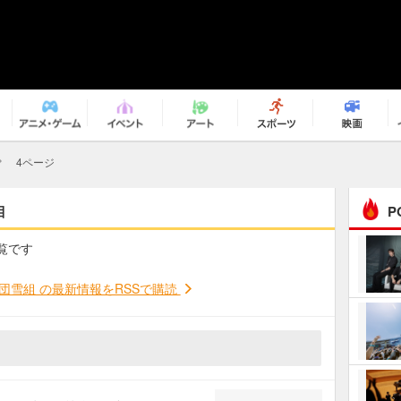
4ページ
目
P
覧です
まるで原作の世界から飛
び出してきたよう！ 圧…
団雪組 の最新情報をRSSで購読
ｅｐｌｕｓ ｗｅｅｋｅ
ｎｄ ｃｌｕｂ
ＲｅｏＮａ“ピルグリム”