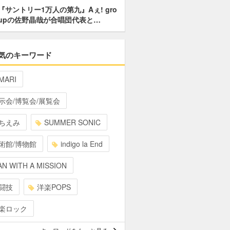
『サントリー1万人の第九』Aぇ! gro
upの佐野晶哉が合唱団代表と…
気のキーワード
MARI
示会/博覧会/展覧会
ちえみ
SUMMER SONIC
術館/博物館
indigo la End
N WITH A MISSION
闘技
洋楽POPS
楽ロック