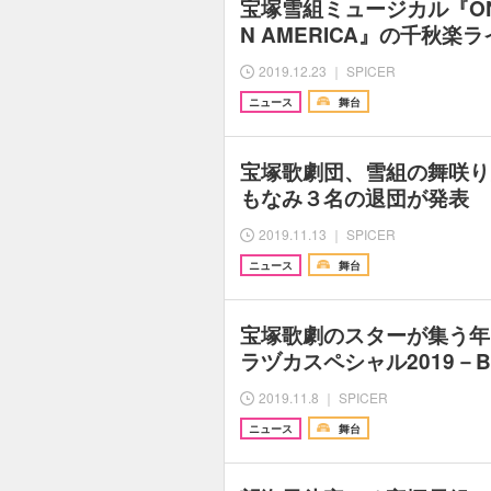
宝塚雪組ミュージカル『ONCE 
N AMERICA』の千秋
2019.12.23 ｜ SPICER
ニュース
舞台
宝塚歌劇団、雪組の舞咲り
もなみ３名の退団が発表
2019.11.13 ｜ SPICER
ニュース
舞台
宝塚歌劇のスターが集う年
ラヅカスペシャル2019－Beau
2019.11.8 ｜ SPICER
ニュース
舞台