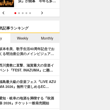
浜』が開幕 今年も多…
あやつり人
気記事ランキング
ly
Weekly
Monthly
坂本冬美、歌手生活40周年記念でお
くる明治座公演のメインビジュア…
西川貴教に直撃、滋賀最大の音楽イ
ベント『FEST. INAZUMA』に懸…
福島最大級の音楽フェス『LIVE AZU
MA 2026』無料で楽しめるEC…
愛知・岐阜の地酒を満喫する『秋酒
祭 2026』チケット一般発売開始