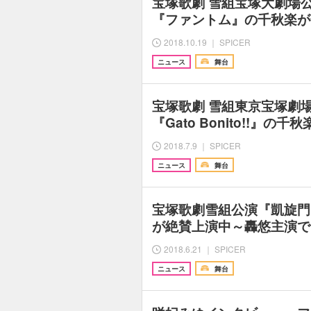
宝塚歌劇 雪組宝塚大劇場
『ファントム』の千秋楽が
2018.10.19 ｜ SPICER
ニュース
舞台
宝塚歌劇 雪組東京宝塚劇
『Gato Bonito!!』
2018.7.9 ｜ SPICER
ニュース
舞台
宝塚歌劇雪組公演『凱旋門』『G
が絶賛上演中～轟悠主演で
2018.6.21 ｜ SPICER
ニュース
舞台