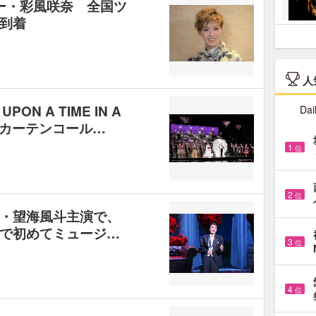
ター・彩風咲奈 全国ツ
到着
人
N A TIME IN A
Dai
とカーテンコール…
1
位
2
位
・望海風斗主演で、
で初めてミュージ…
3
位
4
位