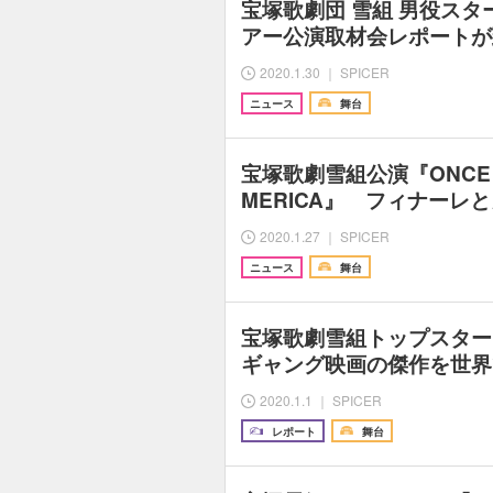
宝塚歌劇団 雪組 男役ス
アー公演取材会レポートが
2020.1.30 ｜ SPICER
ニュース
舞台
宝塚歌劇雪組公演『ONCE UPO
MERICA』 フィナーレ
2020.1.27 ｜ SPICER
ニュース
舞台
宝塚歌劇雪組トップスター
ギャング映画の傑作を世界
2020.1.1 ｜ SPICER
レポート
舞台