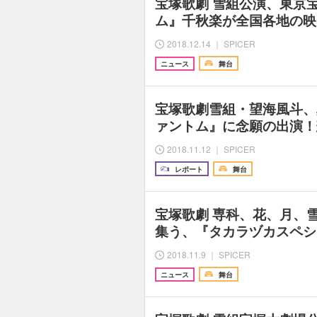
宝塚歌劇 雪組公演、東京
ム』千秋楽が全国各地の映
2018.12.14 ｜ SPICER
ニュース
舞台
宝塚歌劇雪組・望海風斗、
ァントム』に念願の出演！
2018.11.12 ｜ SPICER
レポート
舞台
宝塚歌劇 専科、花、月、
集う、『タカラヅカスペシャル
2018.11.9 ｜ SPICER
ニュース
舞台