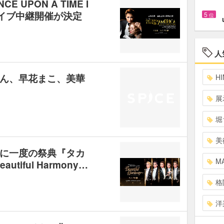
UPON A TIME I
楽ライブ中継開催が決定
5
位
人
ん、早花まこ、美華
HI
展
堀
美
に一度の祭典『タカ
MA
tiful Harmony…
格
洋