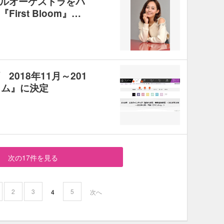
ルオーケストラをバ
rst Bloom』…
018年11月～201
トム』に決定
次の17件を見る
2
3
5
4
次へ