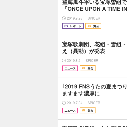
望海風斗率いる宝塚雪組
『ONCE UPON A TIME 
2019.9.28 ｜ SPICER
レポート
舞台
宝塚歌劇団、花組・雪組・
え（異動）が発表
2019.8.2 ｜ SPICER
ニュース
舞台
｢2019 FNSうたの夏ま
ますます濃厚に
2019.7.24 ｜ SPICER
ニュース
舞台