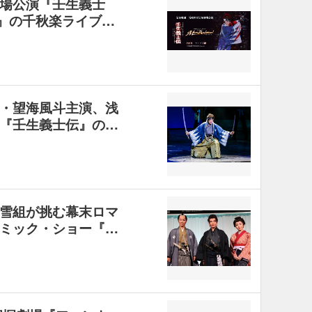
場公演『壬生義士
ion!』の千秋楽ライブ…
・望海風斗主演、浅
『壬生義士伝』の…
雪組が挑む幕末ロマ
ミック・ショー『…