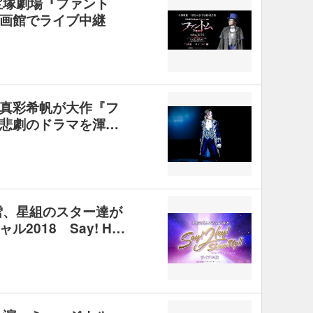
宝塚劇場『ファント
画館でライブ中継
真彩希帆が大作『フ
悲劇のドラマを渾…
雪、星組のスター達が
2018 Say! H…