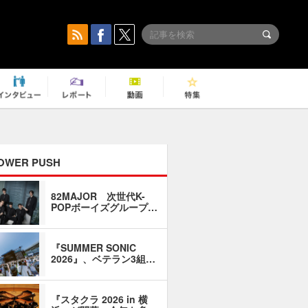
OWER PUSH
82MAJOR 次世代K-
「同窓会に
POPボーイズグループ…
い」――1
『SUMMER SONIC
石井琢磨「
2026』、ベテラン3組…
なるように
『スタクラ 2026 in 横
横内謙介×