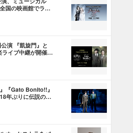
公演、ミュージカル
全国の映画館でラ…
場公演 『凱旋門』と
の千秋楽ライブ中継が開催…
ato Bonito!!』
18年ぶりに伝説の…