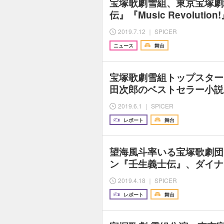
宝塚歌劇雪組、東京宝塚劇
伝』『Music Revolut
2019.7.12 ｜ SPICER
ニュース
舞台
宝塚歌劇雪組トップスター
田次郎のベストセラー小説
2019.6.1 ｜ SPICER
レポート
舞台
望海風斗率いる宝塚歌劇団
ン『壬生義士伝』、ダイナ
2019.4.18 ｜ SPICER
レポート
舞台