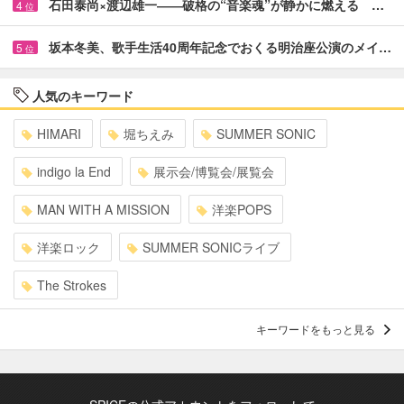
石田泰尚×渡辺雄一――破格の“音楽魂”が静かに燃える …
4
位
坂本冬美、歌手生活40周年記念でおくる明治座公演のメイ…
5
位
人気のキーワード
HIMARI
堀ちえみ
SUMMER SONIC
indigo la End
展示会/博覧会/展覧会
MAN WITH A MISSION
洋楽POPS
洋楽ロック
SUMMER SONICライブ
The Strokes
キーワードをもっと見る