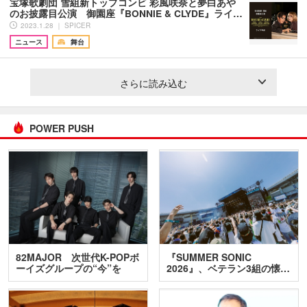
宝塚歌劇団 雪組新トップコンビ 彩風咲奈と夢白あや
のお披露目公演 御園座『BONNIE & CLYDE』ライ…
2023.1.28 ｜ SPICER
ニュース
舞台
さらに読み込む
POWER PUSH
82MAJOR 次世代K-POPボ
『SUMMER SONIC
ーイズグループの“今”を
2026』、ベテラン3組の懐…
訊…