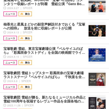
ンタリー収録レポートが到着 雪組公演『Gato Bo…
2024.9.27 ｜ SPICER
ニュース
舞台
柚香光と星風まどかの副音声解説付きでおくる『宝塚
への招待』 放送を前に収録レポートが公開
2024.9.13 ｜ SPICER
ニュース
舞台
宝塚歌劇 雪組、東京宝塚劇場公演『ベルサイユのば
ら』「彩風咲奈ラストデイ」を全国の映画館でライ…
2024.8.15 ｜ SPICER
ニュース
舞台
宝塚歌劇団 雪組トップスター 彩風咲奈の宝塚大劇場
ラストステージ『ベルサイユのばら』 千秋楽を全…
2024.6.8 ｜ SPICER
ニュース
舞台
宝塚歌劇団 雪組が贈る、新たなるミュージカル作品と
雪組100周年を祝福するレヴュー作品を全国各地の…
2023.11.28 ｜ SPICER