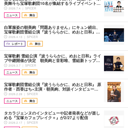
美舞斗ら宝塚歌劇団10名が集結するライブイベント…
2026.7.4 ｜ SPICER
ニュース
舞台
白軍服姿の朝美絢「問題ありません」にキュン続出、
宝塚歌劇団雪組公演『波うららかに、めおと日和』…
2026.4.13 ｜ SPICER
レポート
舞台
宝塚歌劇 雪組公演『波うららかに、めおと日和』ライ
ブ中継開催が決定 朝美絢と音彩唯、雪組新トップ…
2026.3.7 ｜ SPICER
ニュース
舞台
宝塚歌劇団雪組公演『波うららかに、めおと日和』 原
作者・西香はち×主演・朝美絢、対談インタビュー…
2026.2.28 ｜ SPICER
ニュース
舞台
タカラジェンヌのインタビューや記者発表などが楽し
める『宝塚カフェブレイク＋』が2/27より配信
2026.2.17 ｜ SPICER