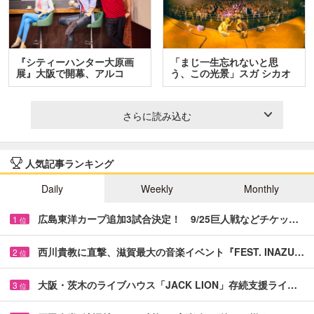
『シティーハンター大原画
「まじ一生忘れないと思
展』大阪で開幕、アルコ
う、この光景」スガ シカオ
＆…
と…
さらに読み込む
人気記事ランキング
Daily
Weekly
Monthly
広島東洋カープ追加3試合決定！ 9/25巨人戦などチケッ…
1
位
西川貴教に直撃、滋賀最大の音楽イベント『FEST. INAZU…
2
位
大阪・茨木のライブハウス「JACK LION」存続支援ライ…
3
位