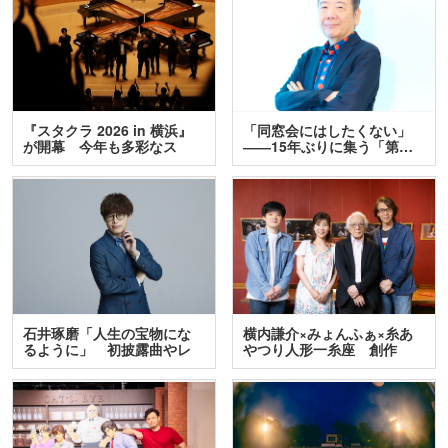
『スタクラ 2026 in 横浜』
「同窓会にはしたくない」
が開幕 今年も多彩なス
――15年ぶりに集う「第…
テ…
石井琢磨「人生の宝物にな
横内謙介×みょんふぁ×糸あ
るように」 初披露曲やレ
やつり人形一糸座 創作
ア…
人…