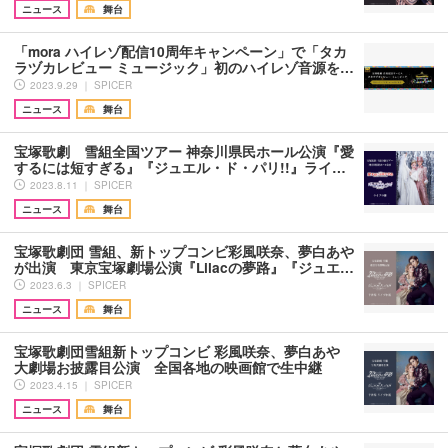
ニュース
舞台
「mora ハイレゾ配信10周年キャンペーン」で「タカ
ラヅカレビュー ミュージック」初のハイレゾ音源を…
2023.9.29 ｜ SPICER
ニュース
舞台
宝塚歌劇 雪組全国ツアー 神奈川県民ホール公演『愛
するには短すぎる』『ジュエル・ド・パリ!!』ライ…
2023.8.11 ｜ SPICER
ニュース
舞台
宝塚歌劇団 雪組、新トップコンビ彩風咲奈、夢白あや
が出演 東京宝塚劇場公演『Lilacの夢路』『ジュエ…
2023.6.3 ｜ SPICER
ニュース
舞台
宝塚歌劇団雪組新トップコンビ 彩風咲奈、夢白あや
大劇場お披露目公演 全国各地の映画館で生中継
2023.4.15 ｜ SPICER
ニュース
舞台