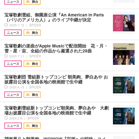
ニュース
舞台
宝塚歌劇雪組、御園座公演『An American in Paris
（パリのアメリカ人）』のライブ中継が決定
2025.7.15 ｜ SPICER
ニュース
舞台
宝塚歌劇の楽曲がApple Musicで配信開始 花・月・
雪・星・宙、全組の作品から厳選された28曲
2025.7.11 ｜ SPICER
ニュース
舞台
宝塚歌劇団 雪組新トップコンビ 朝美絢、夢白あや お
披露目公演を全国各地の映画館で生中継
2025.4.15 ｜ SPICER
ニュース
舞台
宝塚歌劇雪組新トップコンビ朝美絢、夢白あや 大劇
場お披露目公演を全国各地の映画館で生中継
2025.2.8 ｜ SPICER
ニュース
舞台
望海風斗と朝美絢、WOWOW『宝塚への招待』コメ