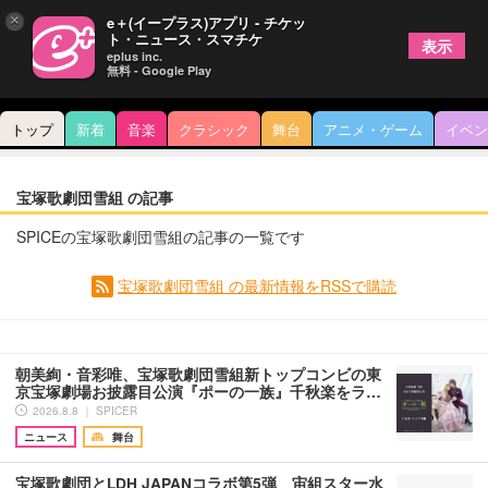
×
e＋(イープラス)アプリ - チケッ
ト・ニュース・スマチケ
表示
eplus inc.
無料 - Google Play
トップ
新着
音楽
クラシック
舞台
アニメ・ゲーム
イベン
宝塚歌劇団雪組 の記事
SPICEの宝塚歌劇団雪組の記事の一覧です
宝塚歌劇団雪組 の最新情報をRSSで購読
朝美絢・音彩唯、宝塚歌劇団雪組新トップコンビの東
京宝塚劇場お披露目公演『ポーの一族』千秋楽をラ…
2026.8.8 ｜ SPICER
ニュース
舞台
宝塚歌劇団とLDH JAPANコラボ第5弾 宙組スター水