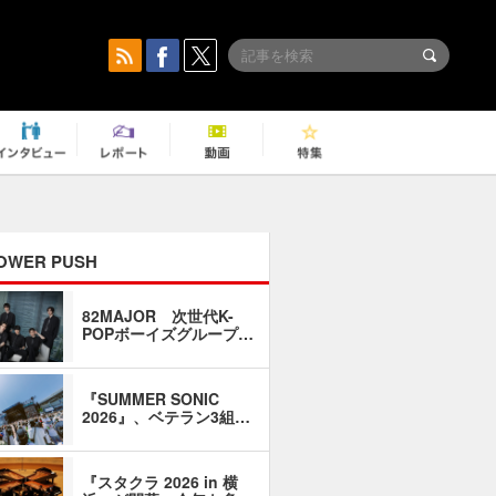
OWER PUSH
82MAJOR 次世代K-
「同窓会に
POPボーイズグループ…
い」――1
『SUMMER SONIC
石井琢磨「
2026』、ベテラン3組…
なるように
『スタクラ 2026 in 横
横内謙介×