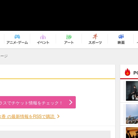
ページ
P
まるで原作の世界から飛
び出してきたよう！ 圧…
ラスでチケット情報をチェック！
ｅｐｌｕｓ ｗｅｅｋｅ
ｎｄ ｃｌｕｂ
水香 の最新情報をRSSで購読
ＲｅｏＮａ“ピルグリム”