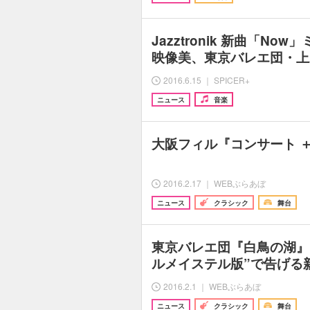
Jazztronik 新曲「N
映像美、東京バレエ団・上
2016.6.15 ｜ SPICER+
ニュース
音楽
大阪フィル『コンサート ＋
2016.2.17 ｜ WEBぶらあぼ
ニュース
クラシック
舞台
東京バレエ団『白鳥の湖』
ルメイステル版”で告げる
2016.2.1 ｜ WEBぶらあぼ
ニュース
クラシック
舞台