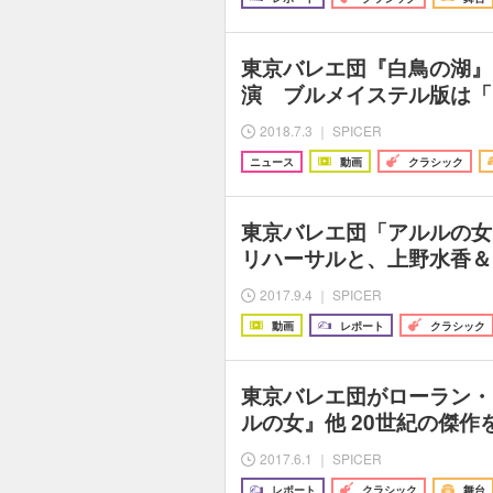
東京バレエ団『白鳥の湖』
演 ブルメイステル版は「
2018.7.3 ｜ SPICER
ニュース
動画
クラシック
東京バレエ団「アルルの女
リハーサルと、上野水香＆
2017.9.4 ｜ SPICER
動画
レポート
クラシック
東京バレエ団がローラン・
ルの女』他 20世紀の傑作
2017.6.1 ｜ SPICER
レポート
クラシック
舞台