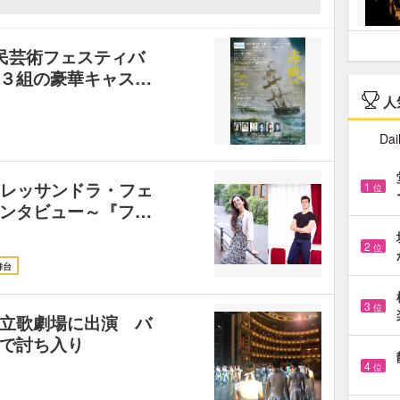
都民芸術フェスティバ
３組の豪華キャス…
人
Dai
アレッサンドラ・フェ
1
位
ンタビュー～『フ…
2
位
舞台
3
位
立歌劇場に出演 バ
で討ち入り
4
位