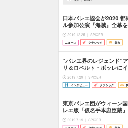
日本バレエ協会が2020 
ル参加公演『海賊』全幕を
2019.12.25 ｜ SPICER
ニュース
クラシック
舞台
“バレエ界のレジェンド”
リ＆ロベルト・ボッレにイ
2019.7.29 ｜ SPICER
インタビュー
クラシック
東京バレエ団がウィーン国
レエ版「仮名手本忠臣蔵」
2019.7.19 ｜ SPICER
ニュース
クラシック
舞台