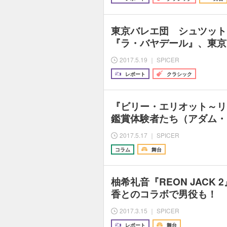
東京バレエ団 シュツット
『ラ・バヤデール』、東京
2017.5.19 ｜ SPICER
レポート
クラシック
『ビリー・エリオット～リ
鑑賞体験者たち（アダム・
2017.5.17 ｜ SPICER
コラム
舞台
柚希礼音『REON JACK
香とのコラボで男役も！
2017.3.15 ｜ SPICER
レポート
舞台