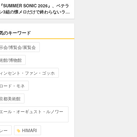
『SUMMER SONIC 2026』、ベテラ
ン3組の懐メロだけで終わらないラ…
気のキーワード
示会/博覧会/展覧会
術館/博物館
ィンセント・ファン・ゴッホ
ロード・モネ
京都美術館
エール・オーギュスト・ルノワー
レー
HIMARI