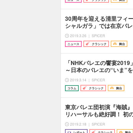
30周年を迎える清里フィ
シャルガラ」では在京バレ
2019.3.26 ｜ SPICER
ニュース
クラシック
舞台
「NHKバレエの饗宴201
～日本のバレエの“いま”
2019.3.14 ｜ SPICER
コラム
クラシック
舞台
東京バレエ団初演『海賊』
リハーサルも絶好調！ 初
2019.2.18 ｜ SPICER
レポート
クラシック
舞台