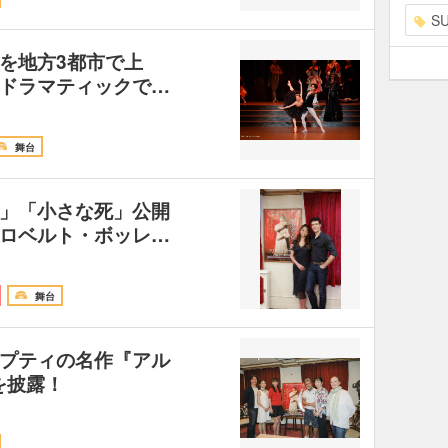
S
を地方3都市で上
ドラマティックで…
舞台
」「小さな死」公開
ロベルト・ボッレ…
舞台
プティの名作『アル
を披露！