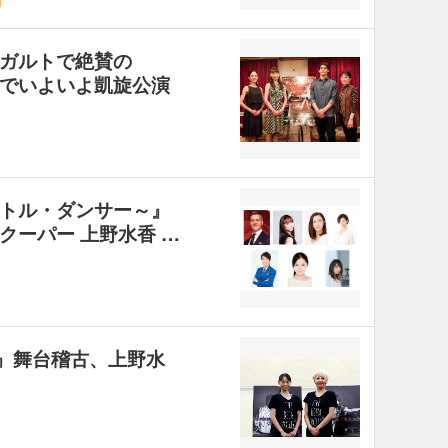
ガルトで絶賛の
でいよいよ凱旋公演
トル・ダンサー～』
クーパー 上野水香 …
 2』舞台稽古、上野水