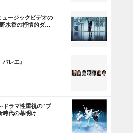
ow」ミュージックビデオの
野水香の抒情的ダ…
 バレエ』
~ドラマ性重視の“ブ
新時代の幕明け