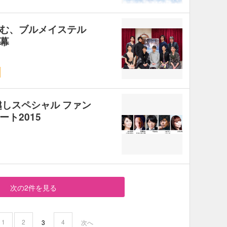
む、ブルメイステル
幕
越しスペシャル ファン
ト2015
次の2件を見る
1
2
4
3
次へ