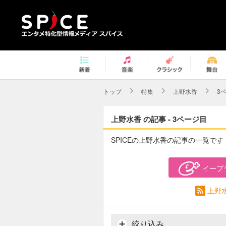
トップ
特集
上野水香
3
上野水香 の記事 - 3ページ目
SPICEの上野水香の記事の一覧です
イープ
上野
絞り込み