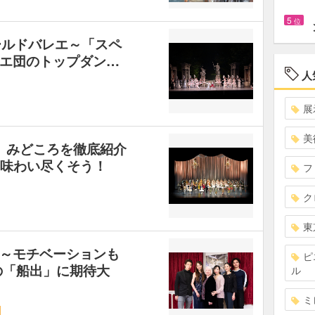
5
位
ールドバレエ～「スペ
エ団のトップダン…
人
展
美
9」みどころを徹底紹介
を味わい尽くそう！
フ
ク
東
～モチベーションも
ピ
の「船出」に期待大
ル
ミ