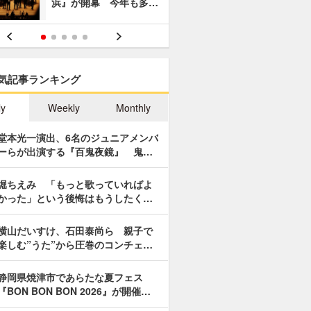
浜』が開幕 今年も多…
あやつり人
気記事ランキング
ly
Weekly
Monthly
堂本光一演出、6名のジュニアメンバ
ーらが出演する『百鬼夜鏡』 鬼…
堀ちえみ 「もっと歌っていればよ
かった」という後悔はもうしたく…
横山だいすけ、石田泰尚ら 親子で
楽しむ”うた”から圧巻のコンチェ…
静岡県焼津市であらたな夏フェス
『BON BON BON 2026』が開催…