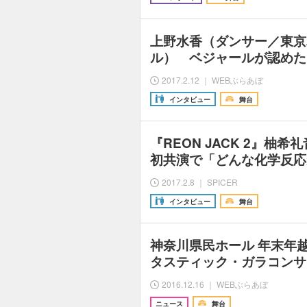
上野水香（ダンサー／東京
ル） ベジャールが認めた
2017.2.12 ｜ WEBぶらあぼ
インタビュー
舞台
『REON JACK 2』柚
初共演で「どんな化学反応
2017.2.8 ｜ SPICER
インタビュー
舞台
神奈川県民ホール 年末年
タスティック・ガラコンサー
2016.12.16 ｜ WEBぶらあぼ
ニュース
舞台