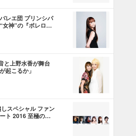
バレエ団 プリンシパ
“女神”の『ボレロ…
希礼音と上野水香が舞台
が起こるか」
越しスペシャル ファン
ト 2016 至極の…