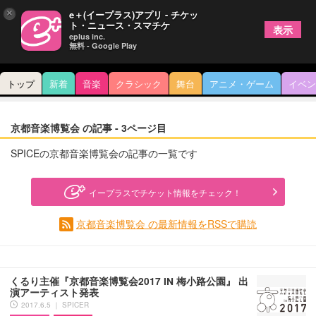
×
e＋(イープラス)アプリ - チケッ
ト・ニュース・スマチケ
表示
eplus inc.
無料 - Google Play
トップ
新着
音楽
クラシック
舞台
アニメ・ゲーム
イベン
京都音楽博覧会 の記事 - 3ページ目
SPICEの京都音楽博覧会の記事の一覧です
イープラスでチケット情報をチェック！
京都音楽博覧会 の最新情報をRSSで購読
くるり主催『京都音楽博覧会2017 IN 梅小路公園』 出
演アーティスト発表
2017.6.5 ｜ SPICER