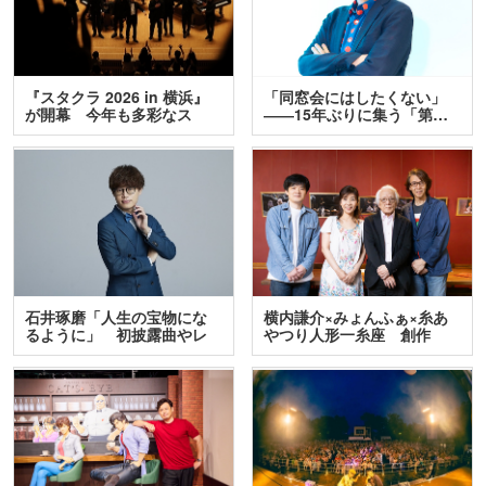
『スタクラ 2026 in 横浜』
「同窓会にはしたくない」
が開幕 今年も多彩なス
――15年ぶりに集う「第…
テ…
石井琢磨「人生の宝物にな
横内謙介×みょんふぁ×糸あ
るように」 初披露曲やレ
やつり人形一糸座 創作
ア…
人…