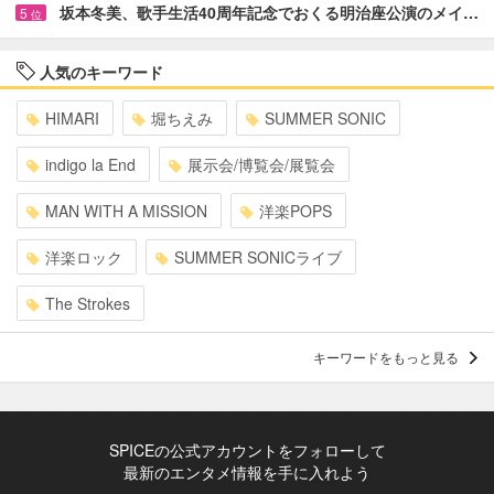
坂本冬美、歌手生活40周年記念でおくる明治座公演のメイ…
5
位
人気のキーワード
HIMARI
堀ちえみ
SUMMER SONIC
indigo la End
展示会/博覧会/展覧会
MAN WITH A MISSION
洋楽POPS
洋楽ロック
SUMMER SONICライブ
The Strokes
キーワードをもっと見る
SPICEの公式アカウントをフォローして
最新のエンタメ情報を手に入れよう