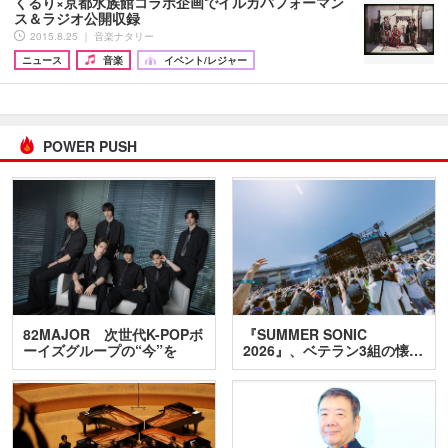
くるり×京都水族館コラボ企画でイルカパフォーマン
ス＆ラジオ公開収録
2015.8.25 ｜ 音楽ナタリー
ニュース
音楽
イベント/レジャー
POWER PUSH
82MAJOR 次世代K-POPボ
『SUMMER SONIC
ーイズグループの“今”を
2026』、ベテラン3組の懐…
訊…