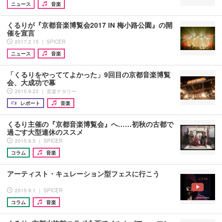
ニュース
音楽
くるりが『京都音楽博覧会2017 IN 梅小路公園』の開
催を宣言
2017.2.15 ｜ SPICER
ニュース
音楽
「くるりをやっててよかった」9回目の京都音楽博覧
会、大成功で幕
2015.9.23 ｜ 音楽ナタリー
レポート
音楽
くるり主催の『京都音楽博覧会』へ……初秋の古都で
過ごす大型連休のススメ
2015.9.5 ｜ SPICER
コラム
音楽
アーティスト・キュレーション型フェスに行こう
2015.9.1 ｜ SPICER
コラム
音楽