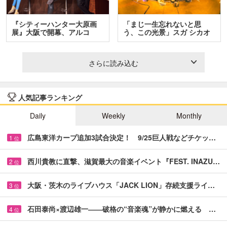
『シティーハンター大原画
「まじ一生忘れないと思
展』大阪で開幕、アルコ
う、この光景」スガ シカオ
＆…
と…
さらに読み込む
人気記事ランキング
Daily
Weekly
Monthly
広島東洋カープ追加3試合決定！ 9/25巨人戦などチケッ…
1
位
西川貴教に直撃、滋賀最大の音楽イベント『FEST. INAZU…
2
位
大阪・茨木のライブハウス「JACK LION」存続支援ライ…
3
位
石田泰尚×渡辺雄一――破格の“音楽魂”が静かに燃える …
4
位