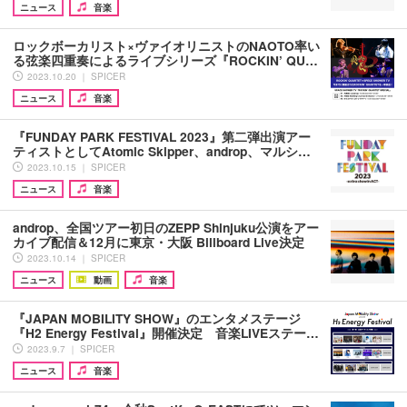
ニュース
音楽
ロックボーカリスト×ヴァイオリニストのNAOTO率い
る弦楽四重奏によるライブシリーズ『ROCKIN’ QU…
2023.10.20 ｜ SPICER
ニュース
音楽
『FUNDAY PARK FESTIVAL 2023』第二弾出演アー
ティストとしてAtomic Skipper、androp、マルシ…
2023.10.15 ｜ SPICER
ニュース
音楽
androp、全国ツアー初日のZEPP Shinjuku公演をアー
カイブ配信＆12月に東京・大阪 Billboard Live決定
2023.10.14 ｜ SPICER
ニュース
動画
音楽
『JAPAN MOBILITY SHOW』のエンタメステージ
『H2 Energy Festival』開催決定 音楽LIVEステー…
2023.9.7 ｜ SPICER
ニュース
音楽