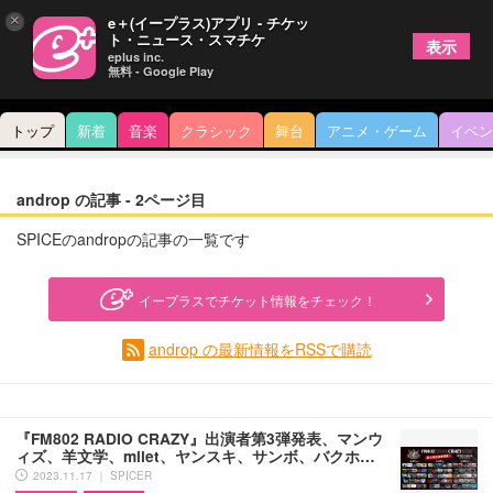
×
e＋(イープラス)アプリ - チケッ
ト・ニュース・スマチケ
表示
eplus inc.
無料 - Google Play
トップ
新着
音楽
クラシック
舞台
アニメ・ゲーム
イベン
androp の記事 - 2ページ目
SPICEのandropの記事の一覧です
イープラスでチケット情報をチェック！
androp の最新情報をRSSで購読
『FM802 RADIO CRAZY』出演者第3弾発表、マンウ
ィズ、羊文学、milet、ヤンスキ、サンボ、バクホ…
2023.11.17 ｜ SPICER