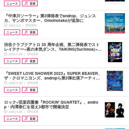
ニュース
音楽
『中津川ソーラー』第3弾発表でandrop、ジュンス
カ、サンボマスター、Omoinotakeが追加に
2023.6.2 ｜ SPICER
ニュース
音楽
渋谷クラブクアトロ 35 周年企画、第二弾発表でスト
レイテナー×夜の本気ダンス、TAIKING(Suchmos)×…
2023.5.26 ｜ SPICER
ニュース
音楽
『SWEET LOVE SHOWER 2023』SUPER BEAVER、
ザ・クロマニヨンズ、andropら第3弾出演アーティ…
2023.5.22 ｜ SPICER
ニュース
音楽
ロック×弦楽四重奏『ROCKIN' QUARTET』、andro
p・内澤崇仁を迎え3都市で開催決定
2023.4.25 ｜ SPICER
ニュース
音楽