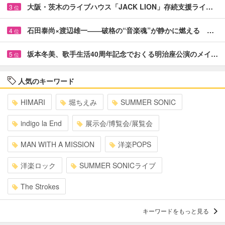
大阪・茨木のライブハウス「JACK LION」存続支援ライ…
3
位
石田泰尚×渡辺雄一――破格の“音楽魂”が静かに燃える …
4
位
坂本冬美、歌手生活40周年記念でおくる明治座公演のメイ…
5
位
人気のキーワード
HIMARI
堀ちえみ
SUMMER SONIC
indigo la End
展示会/博覧会/展覧会
MAN WITH A MISSION
洋楽POPS
洋楽ロック
SUMMER SONICライブ
The Strokes
キーワードをもっと見る