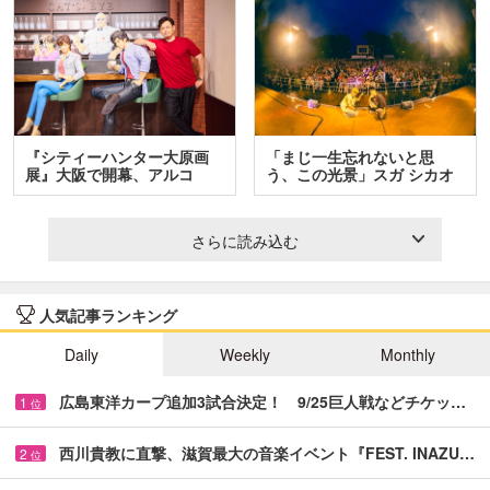
『シティーハンター大原画
「まじ一生忘れないと思
展』大阪で開幕、アルコ
う、この光景」スガ シカオ
＆…
と…
さらに読み込む
人気記事ランキング
Daily
Weekly
Monthly
広島東洋カープ追加3試合決定！ 9/25巨人戦などチケッ…
1
位
西川貴教に直撃、滋賀最大の音楽イベント『FEST. INAZU…
2
位