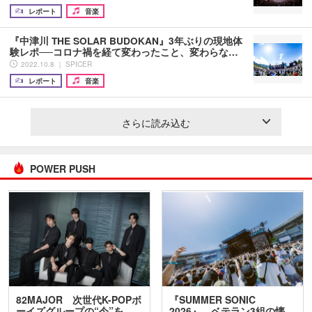
レポート
音楽
『中津川 THE SOLAR BUDOKAN』3年ぶりの現地体
験レポ──コロナ禍を経て変わったこと、変わらな…
2022.10.8 ｜ SPICER
レポート
音楽
さらに読み込む
POWER PUSH
82MAJOR 次世代K-POPボ
『SUMMER SONIC
ーイズグループの“今”を
2026』、ベテラン3組の懐…