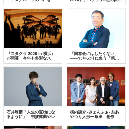
訊…
『スタクラ 2026 in 横浜』
「同窓会にはしたくない」
が開幕 今年も多彩なス
――15年ぶりに集う「第…
テ…
石井琢磨「人生の宝物にな
横内謙介×みょんふぁ×糸あ
るように」 初披露曲やレ
やつり人形一糸座 創作
ア…
人…