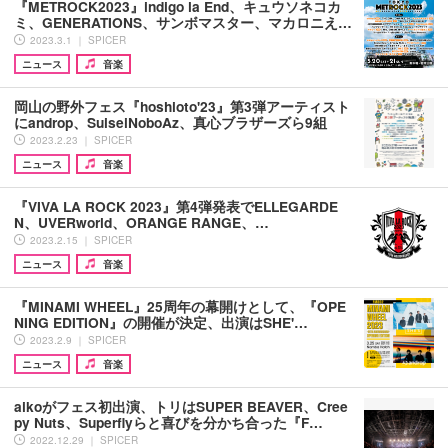
『METROCK2023』indigo la End、キュウソネコカ
ミ、GENERATIONS、サンボマスター、マカロニえ…
2023.3.1 ｜ SPICER
ニュース
音楽
岡山の野外フェス『hoshioto'23』第3弾アーティスト
にandrop、SuiseiNoboAz、真心ブラザーズら9組
2023.2.23 ｜ SPICER
ニュース
音楽
『VIVA LA ROCK 2023』第4弾発表でELLEGARDE
N、UVERworld、ORANGE RANGE、…
2023.2.15 ｜ SPICER
ニュース
音楽
『MINAMI WHEEL』25周年の幕開けとして、『OPE
NING EDITION』の開催が決定、出演はSHE'…
2023.2.9 ｜ SPICER
ニュース
音楽
aikoがフェス初出演、トリはSUPER BEAVER、Cree
py Nuts、Superflyらと喜びを分かち合った『F…
2022.12.29 ｜ SPICER