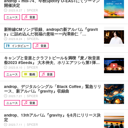
androp × mol-74、今秋Spotify O-EASTにてツーマン
開催決定
2023.8.27 ｜ SPICER
ニュース
音楽
新幹線CMソング収録、andropの新アルバム『gravit
y』に詰め込んだ祝福の意味ーー内澤崇仁「…
2023.8.24 ｜ SPICER+
インタビュー
音楽
キャンプと音楽とクラフトビールを満喫『麦ノ秋音楽
祭2023 #Seeds』 大木伸夫、ホリエアツシら第1弾…
2023.8.10 ｜ SPICER
ニュース
動画
音楽
androp、デジタルシングル「Black Coffee」緊急リリ
ース、新アルバム『gravity』収録曲
2023.7.21 ｜ SPICER
ニュース
音楽
androp、13thアルバム『gravity』を8月にリリース決
定
2023.7.11 ｜ SPICER