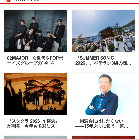
82MAJOR 次世代K-POPボ
『SUMMER SONIC
ーイズグループの“今”を
2026』、ベテラン3組の懐…
訊…
『スタクラ 2026 in 横浜』
「同窓会にはしたくない」
が開幕 今年も多彩なス
――15年ぶりに集う「第…
テ…