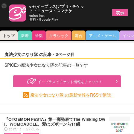
×
e＋(イープラス)アプリ - チケッ
ト・ニュース・スマチケ
表示
eplus inc.
無料 - Google Play
トップ
新着
音楽
クラシック
舞台
アニメ・ゲーム
イベン
魔法少女になり隊 の記事 - 3ページ目
SPICEの魔法少女になり隊の記事の一覧です
イープラスでチケット情報をチェック！
魔法少女になり隊 の最新情報をRSSで購読
『OTOEMON FESTA』第一弾発表でThe Winking Ow
l、WOMCADOLE、愛はズボーンら11組
2017.1.6 ｜ SPICER+