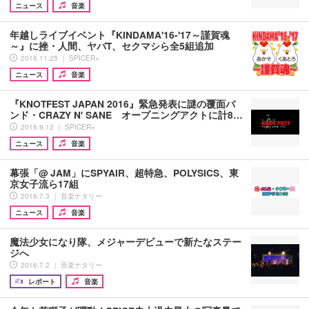
ニュース
音楽
年越しライブイベント『KINDAMA'16-'17～謹賀魂
～』に挫・人間、ヤバT、セクマシら全5組追加
2016.11.25 ｜ SPICER+
ニュース
音楽
『KNOTFEST JAPAN 2016』緊急発表に謎の覆面バ
ンド・CRAZY N' SANE オープニングアクトに計8…
2016.9.12 ｜ SPICER+
ニュース
音楽
幕張「@ JAM」にSPYAIR、超特急、POLYSICS、東
京女子流ら17組
2016.7.3 ｜ 音楽ナタリー
ニュース
音楽
魔法少女になり隊、メジャーデビューで新たなステー
ジへ
2016.7.2 ｜ 音楽ナタリー
レポート
音楽