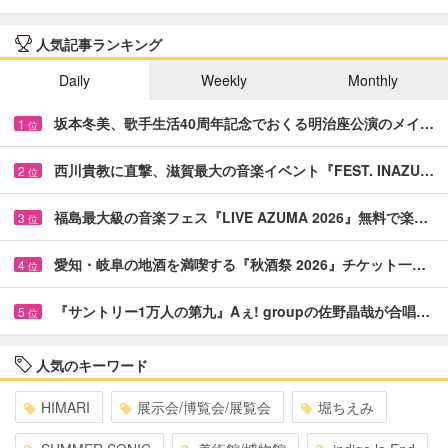
人気記事ランキング
Daily
Weekly
Monthly
坂本冬美、歌手生活40周年記念でおくる明治座公演のメイ…
1
位
西川貴教に直撃、滋賀最大の音楽イベント『FEST. INAZU…
2
位
福島最大級の音楽フェス『LIVE AZUMA 2026』無料で楽…
3
位
愛知・岐阜の地酒を満喫する『秋酒祭 2026』チケット一…
4
位
『サントリー1万人の第九』Aぇ! groupの佐野晶哉が合唱…
5
位
人気のキーワード
HIMARI
展示会/博覧会/展覧会
堀ちえみ