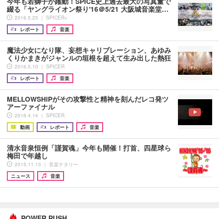
今年も若獅子が躍動！SPICE史上過去最大の写真量で
綴る「ヤングライオン祭り'16＠5/21 大阪城音楽堂…
2016.5.25 ｜ SPICER+
レポート
音楽
魔法少女になり隊、妄想キャリブレーション、あゆみ
くりかまきがジャンルの垣根を超えて生み出した熱狂
2016.5.10 ｜ SPICER
レポート
音楽
MELLOWSHiPがその攻撃性と精神を刻んだレコ発ツ
アーファイナル
2016.4.14 ｜ SPICER
動画
レポート
音楽
清水音泉恒例「謹賀魂」今年も開催！打首、四星球ら
梅田で年越し
2015.11.13 ｜ 音楽ナタリー
ニュース
音楽
POWER PUSH