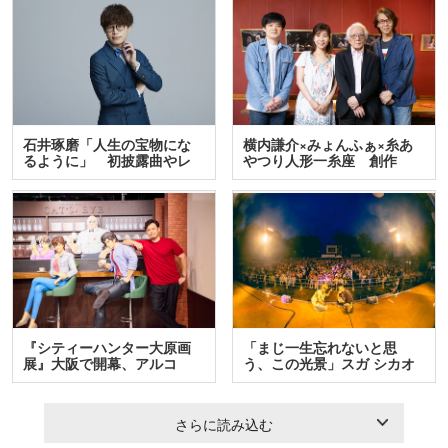
石井琢磨「人生の宝物にな
横内謙介×みょんふぁ×糸あ
るように」 初披露曲やレ
やつり人形一糸座 創作
ア…
人…
『シティーハンター大原画
「まじ一生忘れないと思
展』大阪で開幕、アルコ
う、この光景」スガ シカオ
＆…
と…
さらに読み込む