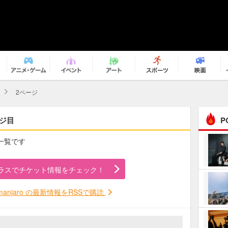
2ページ
ページ目
P
事の一覧です
まるで原作の世界から飛
び出してきたよう！ 圧…
ラスでチケット情報をチェック！
ｅｐｌｕｓ ｗｅｅｋｅ
ｎｄ ｃｌｕｂ
ilimanjaro の最新情報をRSSで購読
ＲｅｏＮａ“ピルグリム”