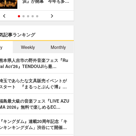
浜』が開幕 今年も多…
あやつり人
気記事ランキング
ly
Weekly
Monthly
熊本県人吉市の野外音楽フェス『Ru
ral Act'26』TENDOUJIら最…
埼玉であらたな文具販売イベントが
スタート 『まるっとぶんぐ博』…
福島最大級の音楽フェス『LIVE AZU
MA 2026』無料で楽しめるEC…
『キングダム』連載20周年記念「キ
ンキンキングダム」渋谷にて開催…