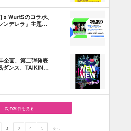
s] x WurtSのコラボ、
シンデレラ』主題…
周年企画、第二弾発表
ダンス、TAIKIN…
次の20件を見る
3
4
5
2
次へ