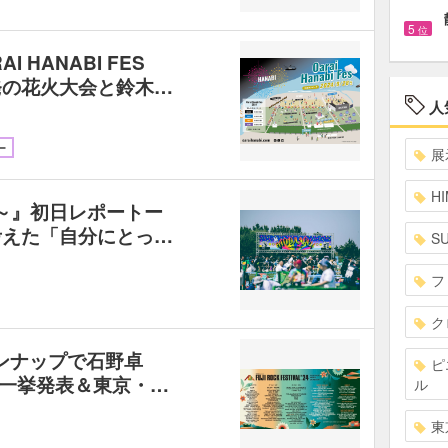
5
位
 HANABI FES
0発の花火大会と鈴木…
人
ー
展
HI
魂～』初日レポートー
考えた「自分にとっ…
S
フ
ク
ンナップで石野卓
ピ
DJ陣一挙発表＆東京・…
ル
東