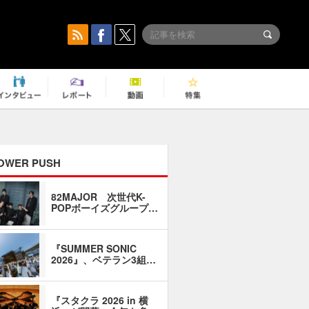
OWER PUSH
82MAJOR 次世代K-
「同窓会に
POPボーイズグループ…
い」――1
『SUMMER SONIC
石井琢磨「
2026』、ベテラン3組…
なるように
『スタクラ 2026 in 横
横内謙介×