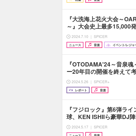
『大洗海上花火大会～OARAI
～』大会史上最多15,00
2024.7.10 ｜ SPICER
ニュース
音楽
イベント/レジャ
『OTODAMA'24～音泉
ー20年目の開催を終えて
2024.5.26 ｜ SPICER+
レポート
音楽
『フジロック』第6弾ライ
球、KEN ISHIIら豪華
2024.5.17 ｜ SPICER
ニュース
音楽