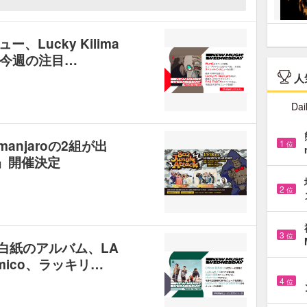
、Lucky Kilima
ど、今週の注目…
人
Dai
manjaroの2組が出
1
位
ck』開催決定
2
位
3
位
長谷川白紙のアルバム、LA
lmico、ラッキリ…
4
位