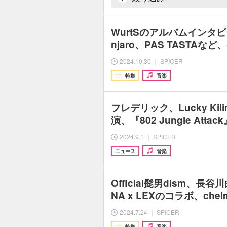
WurtSのアルバムインタビュー
njaro、PAS TASTAな
2024.10.30 ｜ SPICER
特集
音楽
フレデリック、Lucky Kili
演、『802 Jungle Atta
2024.9.1 ｜ SPICER
ニュース
音楽
Official髭男dism、
NA x LEXのコラボ、che
2024.7.24 ｜ SPICER
特集
音楽