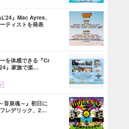
L’24』Mac Ayres、
アーティストを発表
ーを体感できる『Cr
 2024』家族で楽…
ー
24～音泉魂～』初日に
フレデリック、2…