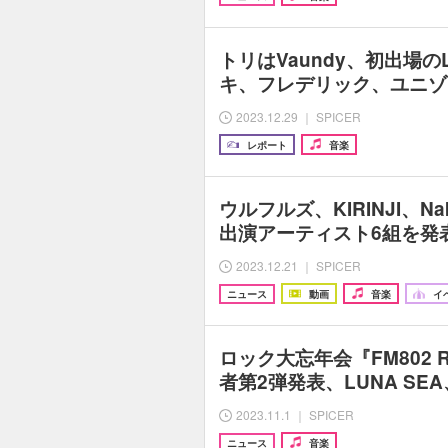
トリはVaundy、初出場のL
キ、フレデリック、ユニゾン
2023.12.29 ｜ SPICER
レポート
音楽
ウルフルズ、KIRINJI、Na
出演アーティスト6組を発
2023.12.21 ｜ SPICER
ニュース
動画
音楽
イ
ロック大忘年会『FM802 R
者第2弾発表、LUNA S
2023.11.1 ｜ SPICER
ニュース
音楽